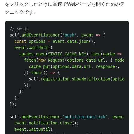
をクリックしたときに高速でWebページを開くためのテ
クニックです。
// sw.js
self
.
addEventListener
(
'
push
'
,
event
=>
{
const
options
=
event
.
data
.
json
();
event
.
waitUntil
(
caches
.
open
(
STATIC_CACHE_KEY
).
then
(
cache
=>
{
fetch
(
new
Request
(
options
.
data
.
url
,
{
mode
:
'
n
cache
.
put
(
options
.
data
.
url
,
response
);
}).
then
(()
=>
{
self
.
registration
.
showNotification
(
options
.
t
});
})
);
});
self
.
addEventListener
(
'
notificationclick
'
,
event
=>
event
.
notification
.
close
();
event
.
waitUntil
(