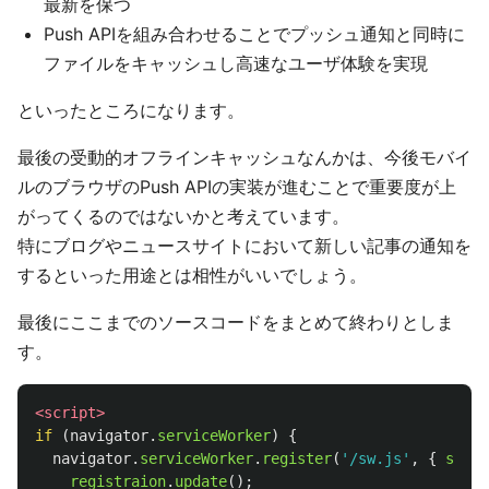
最新を保つ
Push APIを組み合わせることでプッシュ通知と同時に
ファイルをキャッシュし高速なユーザ体験を実現
といったところになります。
最後の受動的オフラインキャッシュなんかは、今後モバイ
ルのブラウザのPush APIの実装が進むことで重要度が上
がってくるのではないかと考えています。
特にブログやニュースサイトにおいて新しい記事の通知を
するといった用途とは相性がいいでしょう。
最後にここまでのソースコードをまとめて終わりとしま
す。
<script>
if 
(
navigator
.
serviceWorker
)
{
navigator
.
serviceWorker
.
register
(
'
/sw.js
'
,
{
scope
registraion
.
update
();