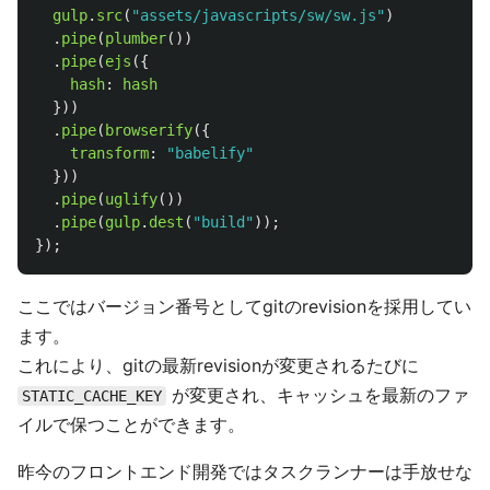
gulp
.
src
(
"
assets/javascripts/sw/sw.js
"
)
.
pipe
(
plumber
())
.
pipe
(
ejs
({
hash
:
hash
}))
.
pipe
(
browserify
({
transform
:
"
babelify
"
}))
.
pipe
(
uglify
())
.
pipe
(
gulp
.
dest
(
"
build
"
));
});
ここではバージョン番号としてgitのrevisionを採用してい
ます。
これにより、gitの最新revisionが変更されるたびに
が変更され、キャッシュを最新のファ
STATIC_CACHE_KEY
イルで保つことができます。
昨今のフロントエンド開発ではタスクランナーは手放せな