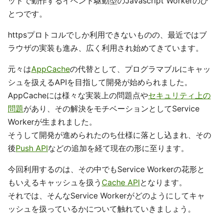
ッドで動作するイベント駆動型のJavascript Workerのひ
とつです。
httpsプロトコルでしか利用できないものの、最近ではブ
ラウザの実装も進み、広く利用され始めてきています。
元々は
AppCache
の代替として、プログラマブルにキャッ
シュを扱えるAPIを目指して開発が始められました。
AppCacheには様々な実装上の問題点や
セキュリティ上の
問題
があり、その解決をモチベーションとしてService
Workerが生まれました。
そうして開発が進められたのち仕様に落とし込まれ、その
後
Push API
などの追加を経て現在の形に至ります。
今回利用するのは、その中でもService Workerの花形と
もいえるキャッシュを扱う
Cache API
となります。
それでは、そんなService Workerがどのようにしてキャ
ッシュを扱っているかについて触れていきましょう。