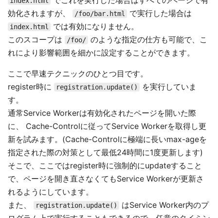
でこれを実行した場合はすべてのページで有
index.html
効化されますが、
で実行した場合は
/foo/bar.html
では有効になりません。
index.html
このスコープは
のような指定の仕方も可能で、こ
/foo/
れにより影響範囲を細かに設定することができます。
ここで早速テクニックのひとつ目です。
register時に
を実行していま
registration.update()
す。
通常Service Workerは有効化されたページを開いた際
に、 Cache-Controlに従ってService Workerを取得し更
新を試みます。(Cache-Controlに極端に長いmax-ageを
指定された際の対策として最低24時間に1度更新します)
そこで、ここではregister時に強制的にupdateすること
で、ページを開き直さなくてもService Workerが更新さ
れるようにしています。
また、
はService Worker内のプ
registration.update()