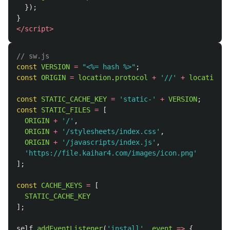
});
}
</script>
// sw.js
const
VERSION
=
"
<%= hash %>
"
;
const
ORIGIN
=
location
.
protocol
+
'
//
'
+
location
.
h
const
STATIC_CACHE_KEY
=
'
static-
'
+
VERSION
;
const
STATIC_FILES
=
[
ORIGIN
+
'
/
'
,
ORIGIN
+
'
/stylesheets/index.css
'
,
ORIGIN
+
'
/javascripts/index.js
'
,
'
https://file.kaihar4.com/images/icon.png
'
];
const
CACHE_KEYS
=
[
STATIC_CACHE_KEY
];
self
.
addEventListener
(
'
install
'
,
event
=>
{