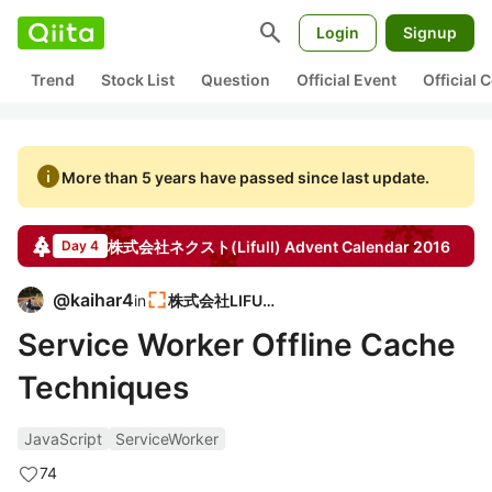
search
Login
Signup
Trend
Stock List
Question
Official Event
Official
info
More than 5 years have passed since last update.
株式会社ネクスト(Lifull)
Advent Calendar
2016
Day 4
@
kaihar4
in
株式会社LIFULL
Service Worker Offline Cache
Techniques
JavaScript
ServiceWorker
74