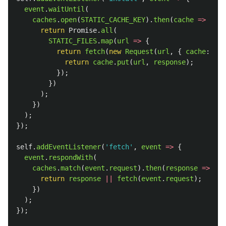
event
.
waitUntil
(
caches
.
open
(
STATIC_CACHE_KEY
).
then
(
cache
=>
{
return
Promise
.
all
(
STATIC_FILES
.
map
(
url
=>
{
return
fetch
(
new
Request
(
url
,
{
cache
:
'
no
return
cache
.
put
(
url
,
response
);
});
})
);
})
);
});
self
.
addEventListener
(
'
fetch
'
,
event
=>
{
event
.
respondWith
(
caches
.
match
(
event
.
request
).
then
(
response
=>
{
return
response
||
fetch
(
event
.
request
);
})
);
});