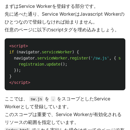
まずはService Workerを登録する部分です。
先に述べた通り、Service WorkerはJavascript Workerの
ひとつなので登録しなければ始まりません。
任意のページに以下のscriptタグを埋め込みましょう。
<script>
if 
(
navigator
.
serviceWorker
)
{
navigator
.
serviceWorker
.
register
(
'
/sw.js
'
,
{
scope
registraion
.
update
();
});
}
</script>
ここでは、
を
をスコープとしたService
sw.js
.
Workerとして登録しています。
このスコープは重要で、Service Workerが有効化される
リソースの範囲を指定しています。