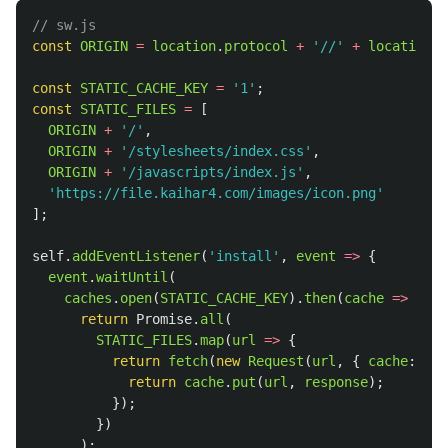
// sw.js
const
ORIGIN
=
location
.
protocol
+
'
//
'
+
location
.
h
const
STATIC_CACHE_KEY
=
'
1
'
;
const
STATIC_FILES
=
[
ORIGIN
+
'
/
'
,
ORIGIN
+
'
/stylesheets/index.css
'
,
ORIGIN
+
'
/javascripts/index.js
'
,
'
https://file.kaihar4.com/images/icon.png
'
];
self
.
addEventListener
(
'
install
'
,
event
=>
{
event
.
waitUntil
(
caches
.
open
(
STATIC_CACHE_KEY
).
then
(
cache
=>
{
return
Promise
.
all
(
STATIC_FILES
.
map
(
url
=>
{
return
fetch
(
new
Request
(
url
,
{
cache
:
'
no
return
cache
.
put
(
url
,
response
);
});
})
);