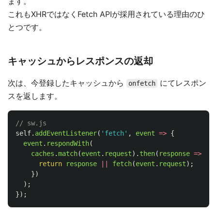
ます。
これもXHRではなくFetch APIが採用されている理由のひ
とつです。
キャッシュからレスポンスの返却
次は、今登録したキャッシュから
にてレスポン
onfetch
スを返します。
// sw.js
self
.
addEventListener
(
'
fetch
'
,
event
=>
{
event
.
respondWith
(
caches
.
match
(
event
.
request
).
then
(
response
=>
{
return
response
||
fetch
(
event
.
request
);
})
);
});