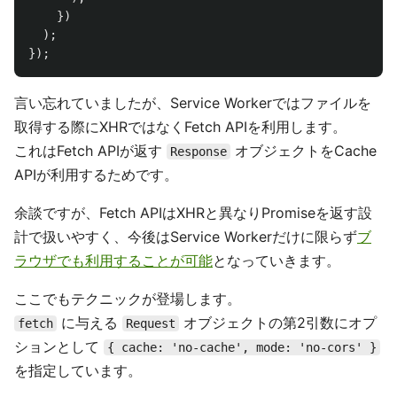
})
);
});
言い忘れていましたが、Service Workerではファイルを
取得する際にXHRではなくFetch APIを利用します。
これはFetch APIが返す
オブジェクトをCache
Response
APIが利用するためです。
余談ですが、Fetch APIはXHRと異なりPromiseを返す設
計で扱いやすく、今後はService Workerだけに限らず
ブ
ラウザでも利用することが可能
となっていきます。
ここでもテクニックが登場します。
に与える
オブジェクトの第2引数にオプ
fetch
Request
ションとして
{ cache: 'no-cache', mode: 'no-cors' }
を指定しています。