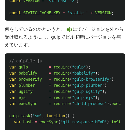
const
VERSION
=
"
<%= hash %>
"
;
const
STATIC_CACHE_KEY
=
'
static-
'
+
VERSION
;
何をしているのかというと、
ejs
にてバージョンを外から
受け取れるようにし、gulpでビルド時にバージョンを与
えています。
// gulpfile.js
var
gulp
=
require
(
"
gulp
"
);
var
babelify
=
require
(
"
babelify
"
);
var
browserify
=
require
(
"
gulp-browserify
"
);
var
plumber
=
require
(
"
gulp-plumber
"
);
var
uglify
=
require
(
"
gulp-uglify
"
);
var
ejs
=
require
(
"
gulp-ejs
"
);
var
execSync
=
require
(
"
child_process
"
).
execSync
gulp
.
task
(
"
sw
"
,
function
()
{
var
hash
=
execSync
(
"
git rev-parse HEAD
"
).
toString