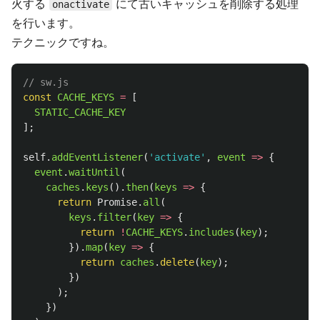
火する
にて古いキャッシュを削除する処理
onactivate
を行います。
テクニックですね。
// sw.js
const
CACHE_KEYS
=
[
STATIC_CACHE_KEY
];
self
.
addEventListener
(
'
activate
'
,
event
=>
{
event
.
waitUntil
(
caches
.
keys
().
then
(
keys
=>
{
return
Promise
.
all
(
keys
.
filter
(
key
=>
{
return
!
CACHE_KEYS
.
includes
(
key
);
}).
map
(
key
=>
{
return
caches
.
delete
(
key
);
})
);
})