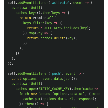
self
.
addEventListener
(
'
activate
'
,
event
=>
{
event
.
waitUntil
(
caches
.
keys
().
then
(
keys
=>
{
return
Promise
.
all
(
keys
.
filter
(
key
=>
{
return
!
CACHE_KEYS
.
includes
(
key
);
}).
map
(
key
=>
{
return
caches
.
delete
(
key
);
})
);
})
);
});
self
.
addEventListener
(
'
push
'
,
event
=>
{
const
options
=
event
.
data
.
json
();
event
.
waitUntil
(
caches
.
open
(
STATIC_CACHE_KEY
).
then
(
cache
=>
{
fetch
(
new
Request
(
options
.
data
.
url
,
{
mode
:
'
n
cache
.
put
(
options
.
data
.
url
,
response
);
}).
then
(()
=>
{