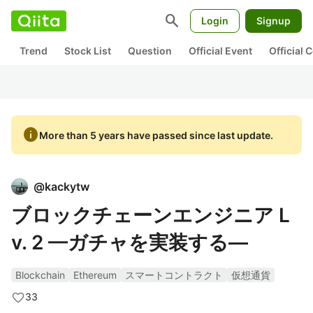
search
Login
Signup
Trend
Stock List
Question
Official Event
Official
info
More than 5 years have passed since last update.
@
kackytw
ブロックチェーンエンジニア L
v. 2 —ガチャを実装する—
Blockchain
Ethereum
スマートコントラクト
仮想通貨
33