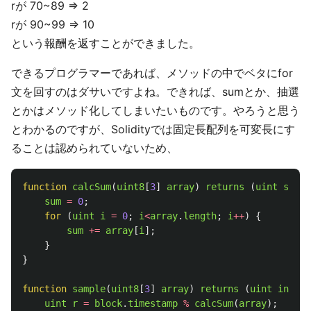
rが 70~89 ⇒ 2
rが 90~99 ⇒ 10
という報酬を返すことができました。
できるプログラマーであれば、メソッドの中でベタにfor
文を回すのはダサいですよね。できれば、sumとか、抽選
とかはメソッド化してしまいたいものです。やろうと思う
とわかるのですが、Solidityでは固定長配列を可変長にす
ることは認められていないため、
function
calcSum
(
uint8
[
3
]
array
)
returns 
(
uint
sum
)
sum
=
0
;
for 
(
uint
i
=
0
;
i
<
array
.
length
;
i
++
)
{
sum
+=
array
[
i
];
}
}
function
sample
(
uint8
[
3
]
array
)
returns 
(
uint
index
)
uint
r
=
block
.
timestamp
%
calcSum
(
array
);