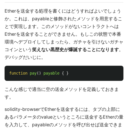
Etherを送金する処理を書くにはどうすればよいでしょう
か。これは、payableと修飾されたメソッドを用意するこ
とで実現します。このメソッドがないコントラクトへは
Etherを送金することができません。もしこの状態で本番
環境へデプロイしてしまったら、ガチャを引けないガチャ
コインという
笑えない黒歴史が爆誕することになります
。
デバッグだいじに。
function
pay
()
payable
{
}
こんな感じで適当に空の送金メソッドを定義しておきま
す。
solidity-browserでEtherを送金するには、タブの上部に
あるパラメータのvalueというところに送金するEtherの量
を入力して、payableのメソッドを呼び出せば送金できま