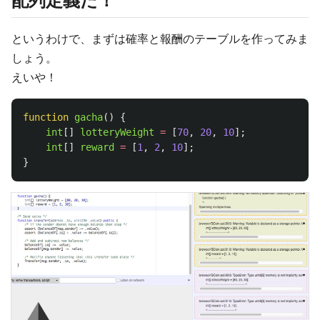
配列定義だ！
というわけで、まずは確率と報酬のテーブルを作ってみま
しょう。
えいや！
function
gacha
()
{
int
[]
lotteryWeight
=
[
70
,
20
,
10
];
int
[]
reward
=
[
1
,
2
,
10
];
}