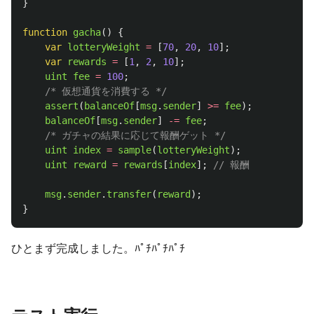
}
function
gacha
()
{
var
lotteryWeight
=
[
70
,
20
,
10
];
var
rewards
=
[
1
,
2
,
10
];
uint
fee
=
100
;
/* 仮想通貨を消費する */
assert
(
balanceOf
[
msg
.
sender
]
>=
fee
);
balanceOf
[
msg
.
sender
]
-=
fee
;
/* ガチャの結果に応じて報酬ゲット */
uint
index
=
sample
(
lotteryWeight
);
uint
reward
=
rewards
[
index
];
// 報酬
msg
.
sender
.
transfer
(
reward
);
}
ひとまず完成しました。ﾊﾟﾁﾊﾟﾁﾊﾟﾁ