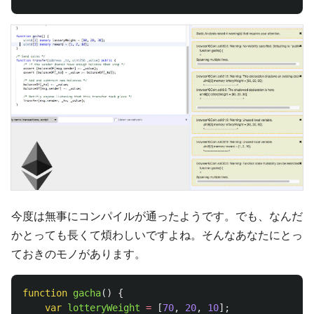
今度は無事にコンパイルが通ったようです。でも、なんだ
かとっても長くて煩わしいですよね。そんなあなたにとっ
ておきのモノがあります。
function
gacha
()
{
var
lotteryWeight
=
[
70
,
20
,
10
];