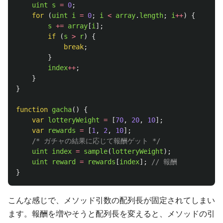
uint
s
=
0
;
for 
(
uint
i
=
0
;
i
<
array
.
length
;
i
++
)
{
s
+=
array
[
i
];
if 
(
s
>
r
)
{
break
;
}
index
++
;
}
}
function
gacha
()
{
var
lotteryWeight
=
[
70
,
20
,
10
];
var
rewards
=
[
1
,
2
,
10
];
/* ガチャの結果に応じて報酬ゲット */
uint
index
=
sample
(
lotteryWeight
);
uint
reward
=
rewards
[
index
];
// 報酬
}
こんな感じで、メソッド引数の配列長が固定されてしまい
ます。報酬を増やそうと配列長を変えると、メソッドの引