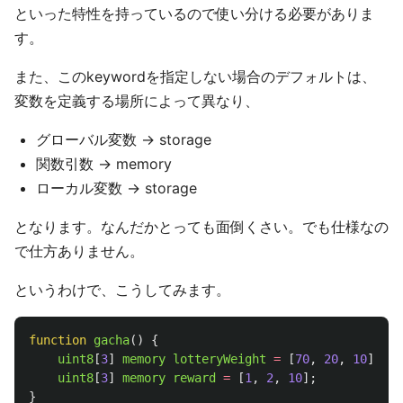
といった特性を持っているので使い分ける必要がありま
す。
また、このkeywordを指定しない場合のデフォルトは、
変数を定義する場所によって異なり、
グローバル変数 → storage
関数引数 → memory
ローカル変数 → storage
となります。なんだかとっても面倒くさい。でも仕様なの
で仕方ありません。
というわけで、こうしてみます。
function
gacha
()
{
uint8
[
3
]
memory
lotteryWeight
=
[
70
,
20
,
10
];
uint8
[
3
]
memory
reward
=
[
1
,
2
,
10
];
}