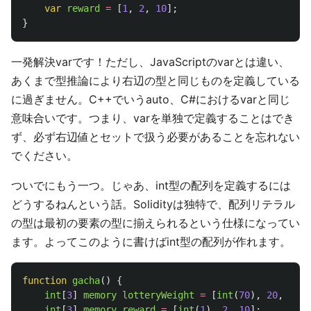
var
reward
=
[
1
,
2
,
10
];
}
一発解決varです！ただし、JavaScriptのvarとは違い、
あくまで型推論により右辺の型と同じものを定義している
に過ぎません。C++でいうauto、C#におけるvarと同じ
意味合いです。つまり、varを単独で定義することはでき
ず、必ず右辺値とセットで扱う必要があることを忘れない
でください。
ついでにもう一つ。じゃあ、int型の配列を定義するには
どうするねんという話。Solidityは独特で、配列リテラル
の型は最初の要素の型に揃えられるという仕様になってい
ます。よってこのように書けばint型の配列が作れます。
function
gacha
()
{
int
[
3
]
memory
lotteryWeight
=
[
int
(
70
),
20
,
10
];
int
[
3
]
memory
reward
=
[
int
(
1
),
2
,
10
];