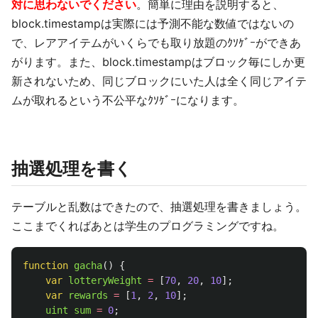
対に思わないでください
。簡単に理由を説明すると、
block.timestampは実際には予測不能な数値ではないの
で、レアアイテムがいくらでも取り放題のｸｿｹﾞｰができあ
がります。また、block.timestampはブロック毎にしか更
新されないため、同じブロックにいた人は全く同じアイテ
ムが取れるという不公平なｸｿｹﾞｰになります。
抽選処理を書く
テーブルと乱数はできたので、抽選処理を書きましょう。
ここまでくればあとは学生のプログラミングですね。
function
gacha
()
{
var
lotteryWeight
=
[
70
,
20
,
10
];
var
rewards
=
[
1
,
2
,
10
];
uint
sum
=
0
;