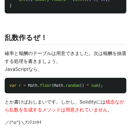
}
乱数作るぜ！
確率と報酬のテーブルは用意できました。次は報酬を抽選
する処理を書きましょう。
JavaScriptなら、
var
r
=
Math
.
floor
(
Math
.
random
()
*
sum
);
とか書けばおしまいです。しかし、Solidityには
残念なが
ら乱数を生成するメソッドは用意されていません
。
／(^o^)＼ﾅﾝﾃｺｯﾀｲ