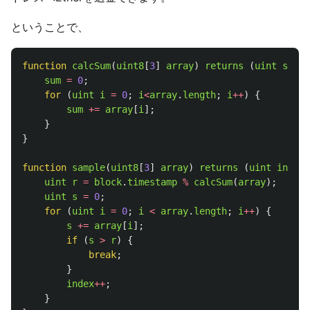
ということで、
function
calcSum
(
uint8
[
3
]
array
)
returns 
(
uint
sum
)
sum
=
0
;
for 
(
uint
i
=
0
;
i
<
array
.
length
;
i
++
)
{
sum
+=
array
[
i
];
}
}
function
sample
(
uint8
[
3
]
array
)
returns 
(
uint
index
)
uint
r
=
block
.
timestamp
%
calcSum
(
array
);
uint
s
=
0
;
for 
(
uint
i
=
0
;
i
<
array
.
length
;
i
++
)
{
s
+=
array
[
i
];
if 
(
s
>
r
)
{
break
;
}
index
++
;
}