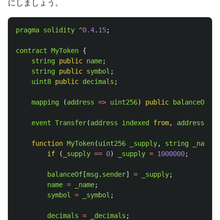
にしましょう。
pragma
solidity
^
0.4
.
15
;
contract
MyToken
{
string
public
name
;
string
public
symbol
;
uint8
public
decimals
;
mapping 
(
address
=>
uint256
)
public
balanceOf
;
event
Transfer
(
address
indexed
from
,
address
ind
function
MyToken
(
uint256
_supply
,
string
_name
,
if 
(
_supply
==
0
)
_supply
=
1000000
;
balanceOf
[
msg
.
sender
]
=
_supply
;
name
=
_name
;
symbol
=
_symbol
;
decimals
=
_decimals
;