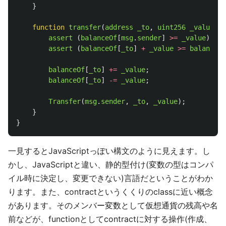
}
function
transfer
(
address
_to
,
uint256
_value
)
{
assert 
(
balanceOf
[
msg
.
sender
]
>=
_value
);
assert 
(
balanceOf
[
_to
]
+
_value
>=
balanceOf
balanceOf
[
_to
]
+=
_value
;
balanceOf
[
_to
]
-=
_value
;
Transfer
(
msg
.
sender
,
_to
,
_value
);
}
}
一見するとJavaScriptっぽい構文のように見えます。し
かし、JavaScriptと違い、静的型付け(変数の型はコンパ
イル時に決定し、変更できない)言語だということがわか
ります。また、contractというくくりのclassに近い概念
があります。そのメンバー変数として仮想通貨の残高や名
前などが、functionとしてcontractに対する操作(作成、