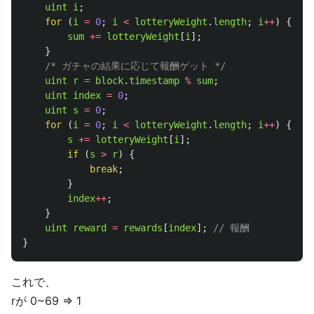
uint
i
;
for 
(
i
=
0
;
i
<
lotteryWeight
.
length
;
i
++
)
{
sum
+=
lotteryWeight
[
i
];
}
/* ガチャの結果に応じて報酬ゲット */
uint
r
=
block
.
timestamp
%
sum
;
uint
index
=
0
;
uint
s
=
0
;
for 
(
i
=
0
;
i
<
lotteryWeight
.
length
;
i
++
)
{
s
+=
lotteryWeight
[
i
];
if 
(
s
>
r
)
{
break
;
}
index
++
;
}
uint
reward
=
rewards
[
index
];
// 報酬
}
これで、
rが 0~69 ⇒ 1