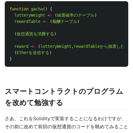
function
gacha
()
{
lotteryWeight
<-
(
抽選確率のテーブル
)
rewardTable
<-
(
報酬テーブル
)
(
仮想通貨を消費する
)
reward
<-
(
lotteryWeight
,
rewardTableから抽選した報酬
(
Etherを送信する
)
}
スマートコントラクトのプログラム
を改めて勉強する
さあ、これをSolidityで実装することになるわけですが、
その前に改めて前回の仮想通貨のコードを眺めてみること