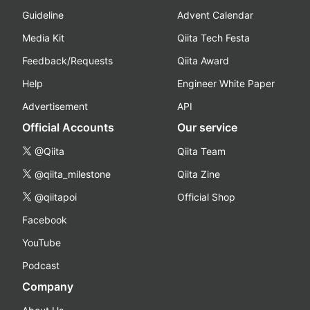
Guideline
Advent Calendar
Media Kit
Qiita Tech Festa
Feedback/Requests
Qiita Award
Help
Engineer White Paper
Advertisement
API
Official Accounts
Our service
@Qiita
Qiita Team
@qiita_milestone
Qiita Zine
@qiitapoi
Official Shop
Facebook
YouTube
Podcast
Company