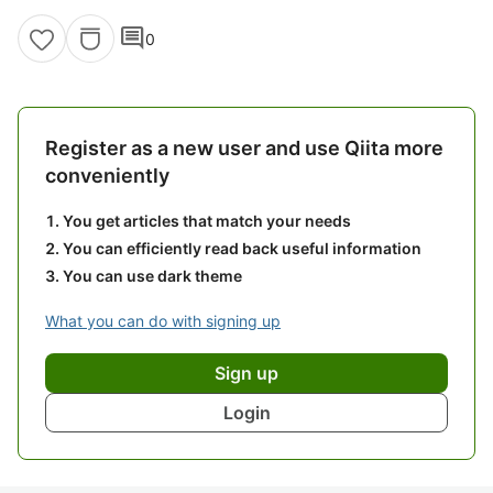
comment
0
Register as a new user and use Qiita more
conveniently
You get articles that match your needs
You can efficiently read back useful information
You can use dark theme
What you can do with signing up
Sign up
Login