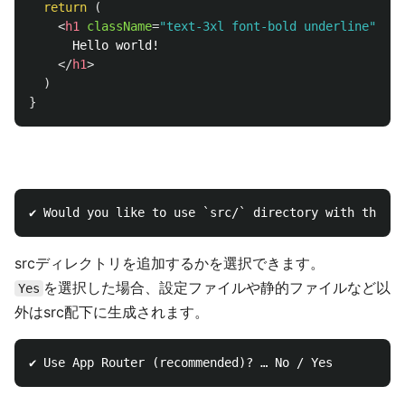
return 
(
<
h1
className
=
"text-3xl font-bold underline"
>
      Hello world!

</
h1
>
)
}
srcディレクトリを追加するかを選択できます。
を選択した場合、設定ファイルや静的ファイルなど以
Yes
外はsrc配下に生成されます。