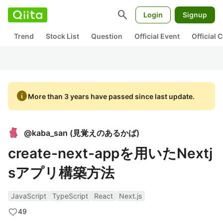
search
Login
Signup
Trend
Stock List
Question
Official Event
Official
info
More than 3 years have passed since last update.
@
kaba_san
(
見覚えのあるかば
)
create-next-appを用いたNextj
sアプリ構築方法
JavaScript
TypeScript
React
Next.js
49