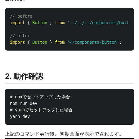
// before
import
{
Button
}
from
'
../../../components/button
'
;
// after
import
{
Button
}
from
'
@/components/button
'
;
2. 動作確認
# npxでセットアップした場合

npm run dev

# yarnでセットアップした場合

上記のコマンド実行後、初期画面が表示でされます。