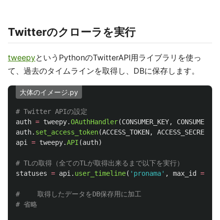
Twitterのクローラを実行
tweepy
というPythonのTwitterAPI用ライブラリを使っ
て、過去のタイムラインを取得し、DBに保存します。
大体のイメージ.py
auth
=
tweepy
.
OAuthHandler
(
CONSUMER_KEY
,
CONSUMER_SE
auth
.
set_access_token
(
ACCESS_TOKEN
,
ACCESS_SECRET
)
api
=
tweepy
.
API
(
auth
)
statuses
=
api
.
user_timeline
(
'
pronama
'
,
max_id
=
Non
# 　　取得したデータをDB保存用に加工
