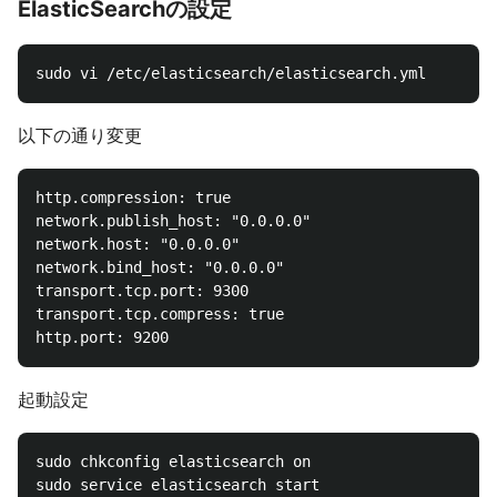
ElasticSearchの設定
以下の通り変更
http.compression: true

network.publish_host: "0.0.0.0"

network.host: "0.0.0.0"

network.bind_host: "0.0.0.0"

transport.tcp.port: 9300

transport.tcp.compress: true

起動設定
sudo chkconfig elasticsearch on
