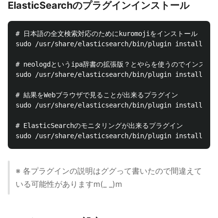
ElasticSearchのプラグインインストール
# 日本語の全文検索対応のためにkuromojiをインストール

sudo /usr/share/elasticsearch/bin/plugin install ana
# neologdというipa辞書の拡張版？とやらを使うのでインストー
sudo /usr/share/elasticsearch/bin/plugin install org
# 結果をWebブラウザで見ることが出来るプラグイン

sudo /usr/share/elasticsearch/bin/plugin install pol
# ElasticSearchのモニタリングが出来るプラグイン

※ 各プラグインの説明はググって書いたので間違えて
いる可能性がありますm(_ _)m