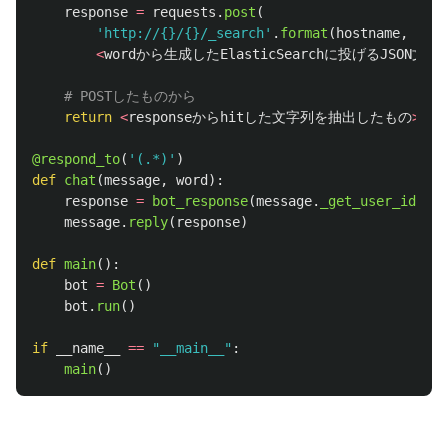
response
=
requests
.
post
(
'
http://{}/{}/_search
'
.
format
(
hostname
,
inde
<
wordから生成したElasticSearchに投げるJSON文字
return
<
responseからhitした文字列を抽出したもの
>
@respond_to
(
'
(.*)
'
)
def
chat
(
message
,
word
):
response
=
bot_response
(
message
.
_get_user_id
(),
message
.
reply
(
response
)
def
main
():
bot
=
Bot
()
bot
.
run
()
if
__name__
==
"
__main__
"
:
main
()