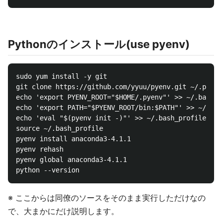
Pythonのインストール(use pyenv)
sudo yum install -y git

git clone https://github.com/yyuu/pyenv.git ~/.pyenv

echo 'export PYENV_ROOT="$HOME/.pyenv"' >> ~/.bash_p
echo 'export PATH="$PYENV_ROOT/bin:$PATH"' >> ~/.bas
echo 'eval "$(pyenv init -)"' >> ~/.bash_profile

source ~/.bash_profile

pyenv install anaconda3-4.1.1

pyenv rehash

pyenv global anaconda3-4.1.1

※ ここからは同僚のソースをそのまま実行しただけなの
で、大まかにだけ説明します。