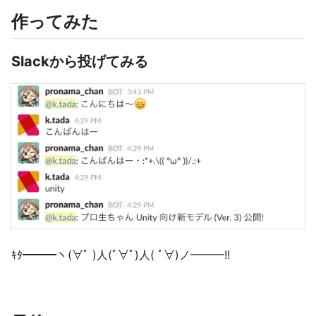
作ってみた
Slackから投げてみる
ｷﾀ━━━ヽ(∀ﾟ )人(ﾟ∀ﾟ)人( ﾟ∀)ノ━━━!!