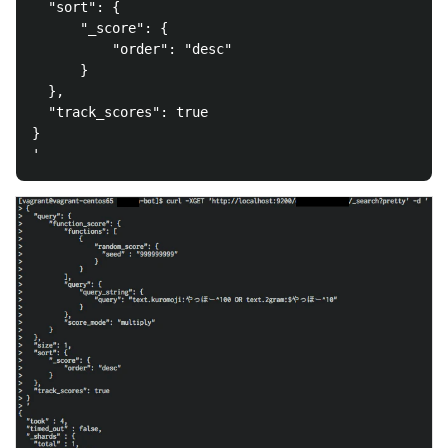
  "sort": {

      "_score": {

          "order": "desc"

      }

  }, 

  "track_scores": true

}
