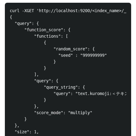
curl -XGET 'http://localhost:9200/<index_name>/_sear
{

  "query": {

      "function_score": {

          "functions": [

              {

                  "random_score": {

                    "seed" : "999999999"

                  }

              }

          ], 

          "query": {

              "query_string": {

                  "query": "text.kuromoji:＜テキスト
              }

          }, 

          "score_mode": "multiply"

      }

  }, 

  "size": 1, 
