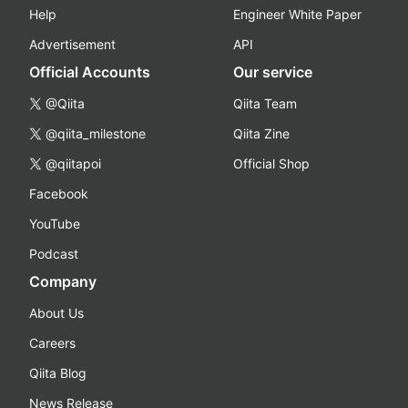
Help
Engineer White Paper
Advertisement
API
Official Accounts
Our service
@Qiita
Qiita Team
@qiita_milestone
Qiita Zine
@qiitapoi
Official Shop
Facebook
YouTube
Podcast
Company
About Us
Careers
Qiita Blog
News Release