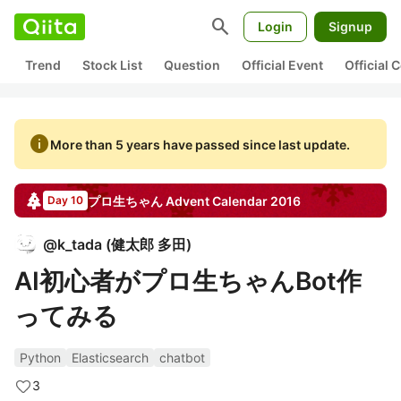
search
Login
Signup
Trend
Stock List
Question
Official Event
Official
info
More than 5 years have passed since last update.
プロ生ちゃん
Advent Calendar
2016
Day 10
@
k_tada
(
健太郎 多田
)
AI初心者がプロ生ちゃんBot作
ってみる
Python
Elasticsearch
chatbot
3