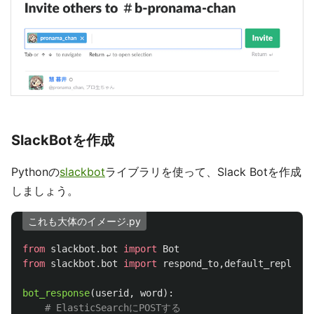
SlackBotを作成
Pythonの
slackbot
ライブラリを使って、Slack Botを作成
しましょう。
これも大体のイメージ.py
from
slackbot.bot
import
Bot
from
slackbot.bot
import
respond_to
,
default_reply
bot_response
(
userid
,
word
):