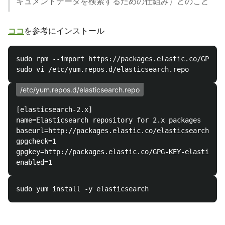
キュメントデータを検索するための仕組み）とのこと
ココ
を参考にインストール
sudo rpm --import https://packages.elastic.co/GPG-KE
/etc/yum.repos.d/elasticsearch.repo
[elasticsearch-2.x]

name=Elasticsearch repository for 2.x packages

baseurl=http://packages.elastic.co/elasticsearch/2.x
gpgcheck=1

gpgkey=http://packages.elastic.co/GPG-KEY-elasticsea