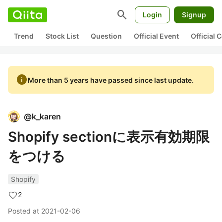
search
Login
Signup
Trend
Stock List
Question
Official Event
Official
info
More than 5 years have passed since last update.
@
k_karen
Shopify sectionに表示有効期限
をつける
Shopify
2
Posted at
2021-02-06