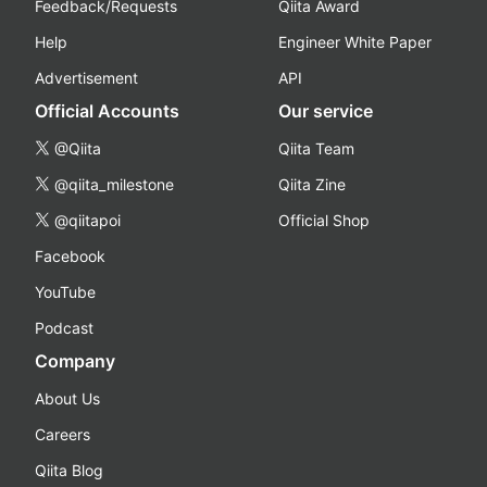
Feedback/Requests
Qiita Award
Help
Engineer White Paper
Advertisement
API
Official Accounts
Our service
@Qiita
Qiita Team
@qiita_milestone
Qiita Zine
@qiitapoi
Official Shop
Facebook
YouTube
Podcast
Company
About Us
Careers
Qiita Blog