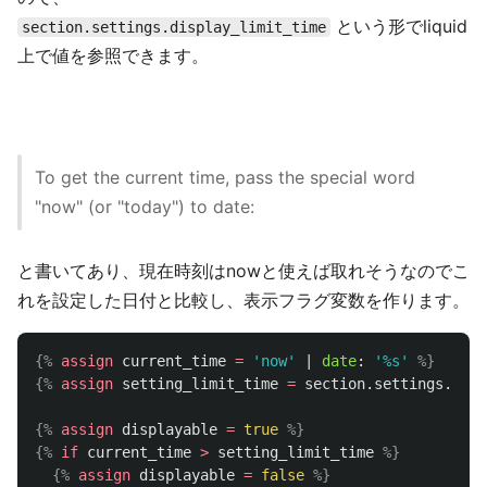
という形でliquid
section.settings.display_limit_time
上で値を参照できます。
To get the current time, pass the special word
"now" (or "today") to date:
と書いてあり、現在時刻はnowと使えば取れそうなのでこ
れを設定した日付と比較し、表示フラグ変数を作ります。
{%
assign
current_time
=
'now'
|
date
:
'%s'
%}
{%
assign
setting_limit_time
=
section
.
settings
.
disp
{%
assign
displayable
=
true
%}
{%
if
current_time
>
setting_limit_time
%}
{%
assign
displayable
=
false
%}