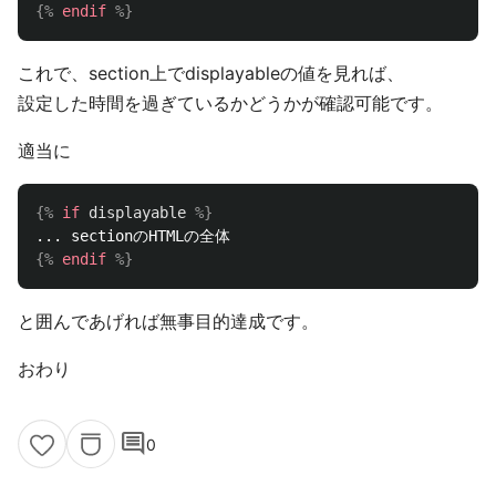
{%
endif
%}
これで、section上でdisplayableの値を見れば、
設定した時間を過ぎているかどうかが確認可能です。
適当に
{%
if
displayable
%}
{%
endif
%}
と囲んであげれば無事目的達成です。
おわり
comment
0