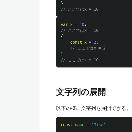
}
// ここではx = 10
var
x
=
10
;
// ここではx = 10
{
const
x
=
2
;
// ここではx = 2
}
// ここではx = 10
文字列の展開
以下の様に文字列を展開できる。
const
name
=
'
Mike
'