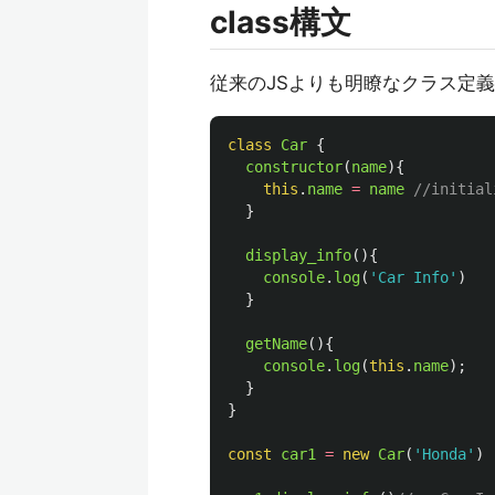
class構文
従来のJSよりも明瞭なクラス定
class
Car
{
constructor
(
name
){
this
.
name
=
name
//initial
}
display_info
(){
console
.
log
(
'
Car Info
'
)
}
getName
(){
console
.
log
(
this
.
name
);
}
}
const
car1
=
new
Car
(
'
Honda
'
)