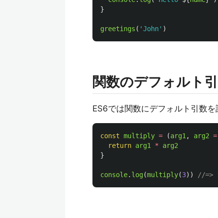
}
greetings
(
'
John
'
)
関数のデフォルト引
ES6では関数にデフォルト引数
const
multiply
=
(
arg1
,
arg2
=
return
arg1
*
arg2
}
console
.
log
(
multiply
(
3
))
//=> 