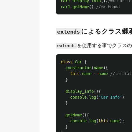
car1
.
display_info
()
//=> Car In
car1
.
getName
()
//=> Honda
によるクラス継
extends
を使用する事でクラスの
extends
class
Car
{
constructor
(
name
){
this
.
name
=
name
//initial
}
display_info
(){
console
.
log
(
'
Car Info
'
)
}
getName
(){
console
.
log
(
this
.
name
);
}