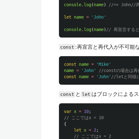
console
.
log
(
name
)
//=> John
let
name
=
'
John
'
console
.
log
(
name
)
// 再宣言する
:再宣言と再代入が不可能
const
const
name
=
'
Mike
'
name
=
'
John
'
//constの場合
const
name
=
'
John
'
//letと同
と
はブロックによるス
const
let
var
x
=
10
;
// ここではx = 10
{
let
x
=
2
;
// ここではx = 2