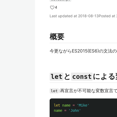
4
Last updated at
2018-08-13
Posted at
概要
今更ながらES2015(ES6)の文
と
による
let
const
:再宣言が不可能な変数宣言
let
let
name
=
'
Mike
'
name
=
'
John
'