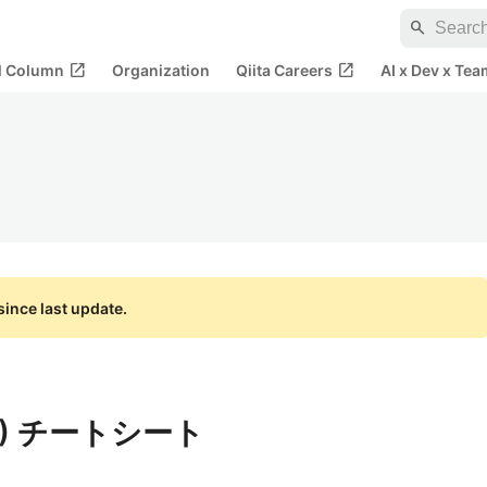
search
open_in_new
open_in_new
al Column
Organization
Qiita Careers
AI x Dev x Tea
ince last update.
S6) チートシート