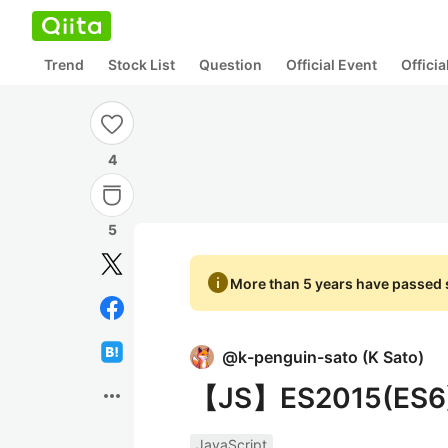
Trend
Stock List
Question
Official Event
Offici
4
5
info
More than 5 years have passed s
@
k-penguin-sato
(
K Sato
)
【JS】ES2015(E
more_horiz
JavaScript