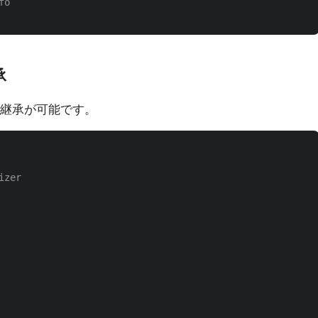
fo
承
継承が可能です。
izer