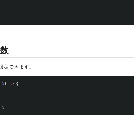
数
を設定できます。
5
)
=>
{
15