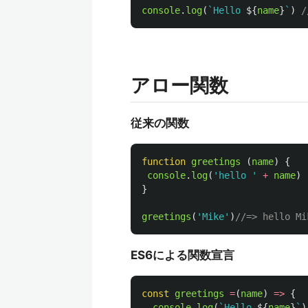
console
.
log
(
`Hello 
${
name
}
`
)
/
アロー関数
従来の関数
function
greetings
(
name
)
{
console
.
log
(
'
hello 
'
+
name
)
}
greetings
(
'
Mike
'
)
//=> hello Mi
ES6による関数宣言
const
greetings
=
(
name
)
=>
{
console
.
log
(
`Hello 
${
name
}
`
)