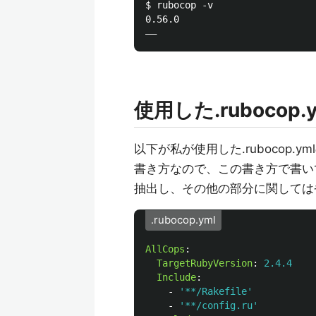
$ rubocop -v

0.56.0

使用した.rubocop.y
以下が私が使用した.rubocop
書き方なので、この書き方で書い
抽出し、その他の部分に関しては
.rubocop.yml
AllCops
:
TargetRubyVersion
:
2.4.4
Include
:
-
'
**/Rakefile'
-
'
**/config.ru'