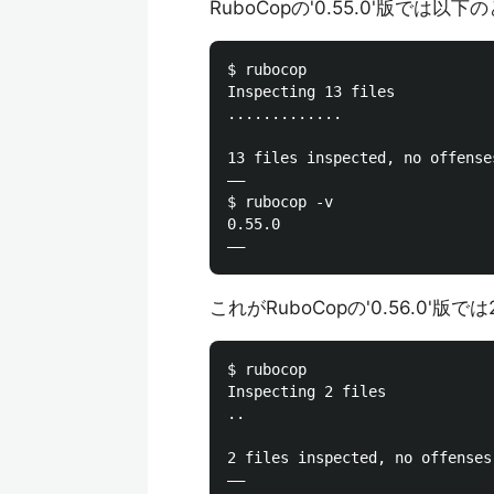
RuboCopの'0.55.0'版では
$ rubocop

Inspecting 13 files

.............

13 files inspected, no offenses
——

$ rubocop -v

0.55.0

これがRuboCopの'0.56.0
$ rubocop

Inspecting 2 files

..

2 files inspected, no offenses 
——
