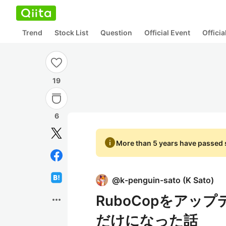
Trend
Stock List
Question
Official Event
Offici
19
6
info
More than 5 years have passed s
@
k-penguin-sato
(
K Sato
)
RuboCopをア
more_horiz
だけになった話