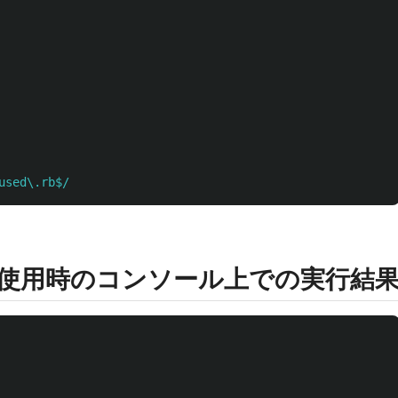
used\.rb$/
5.0'版使用時のコンソール上での実行結