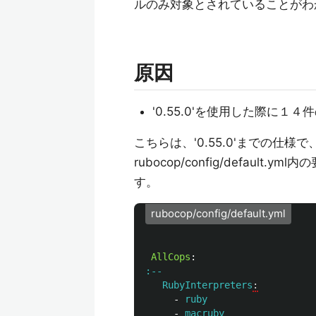
ルのみ対象とされていることがわ
原因
'0.55.0'を使用した際に
こちらは、'0.55.0'までの仕様
rubocop/config/defau
す。
rubocop/config/default.yml
AllCops
:
:--
RubyInterpreters
:
-
ruby
-
macruby