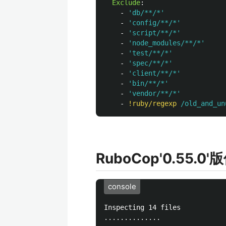
Exclude
:
-
'
db/**/*'
-
'
config/**/*'
-
'
script/**/*'
-
'
node_modules/**/*'
-
'
test/**/*'
-
'
spec/**/*'
-
'
client/**/*'
-
'
bin/**/*'
-
'
vendor/**/*'
-
!ruby/regexp
/old_and_un
RuboCop'0.5
console
Inspecting 14 files

..............
