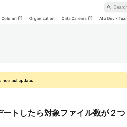
search
open_in_new
open_in_new
al Column
Organization
Qiita Careers
AI x Dev x Tea
ince last update.
ップデートしたら対象ファイル数が２つ