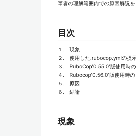
筆者の理解範囲内での原因解説を
目次
１. 現象
２. 使用した.rubocop.ymlの提
３. RuboCop'0.55.0'版
４. Rubocop'0.56.0'版
５. 原因
６. 結論
現象