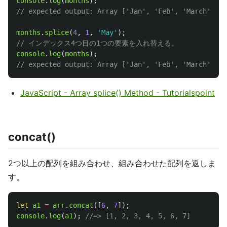
console
.
log
(
months
);
// expected output: Array ['Jan', 'Feb', 'March', 'A
months
.
splice
(
4
,
1
,
'
May
'
);
// インデックス4つ目の1つの要素を入れ替える。
console
.
log
(
months
);
// expected output: Array ['Jan', 'Feb', 'March', 'A
JavaScript - Array splice() Method - Tutorialspoint
concat()
2つ以上の配列を組み合わせ、組み合わせた配列を返しま
す。
let
a1
=
arr
.
concat
([
6
,
7
]);
console
.
log
(
a1
);
//=> [1, 2, 3, 4, 5, 6, 7]