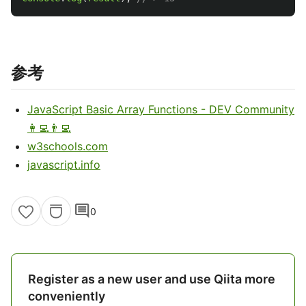
参考
JavaScript Basic Array Functions - DEV Community
👩‍💻👨‍💻
w3schools.com
javascript.info
comment
0
Register as a new user and use Qiita more
conveniently