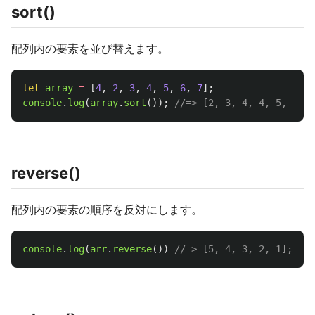
sort()
配列内の要素を並び替えます。
let
array
=
[
4
,
2
,
3
,
4
,
5
,
6
,
7
];
console
.
log
(
array
.
sort
());
//=> [2, 3, 4, 4, 5, 6, 7
reverse()
配列内の要素の順序を反対にします。
console
.
log
(
arr
.
reverse
())
//=> [5, 4, 3, 2, 1];