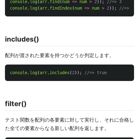
console
.
log
(
arr
.
find
(
num
=>
num
>
2
));
//=> 3
console
.
log
(
arr
.
findIndex
(
num
=>
num
>
2
));
//=> 2
includes()
配列が渡された要素を持つかどうか判定します。
console
.
log
(
arr
.
includes
(
2
));
//=> true
filter()
テスト関数を配列の各要素に対して実行し、それに合格し
た全ての要素からなる新しい配列を返します。