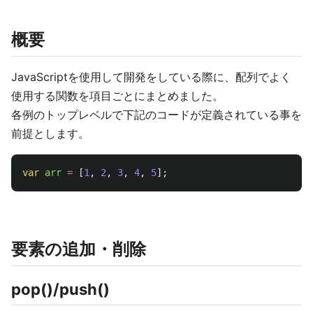
概要
JavaScriptを使用して開発をしている際に、配列でよく
使用する関数を項目ごとにまとめました。
各例のトップレベルで下記のコードが定義されている事を
前提とします。
var
arr
=
[
1
,
2
,
3
,
4
,
5
];
要素の追加・削除
pop()/push()