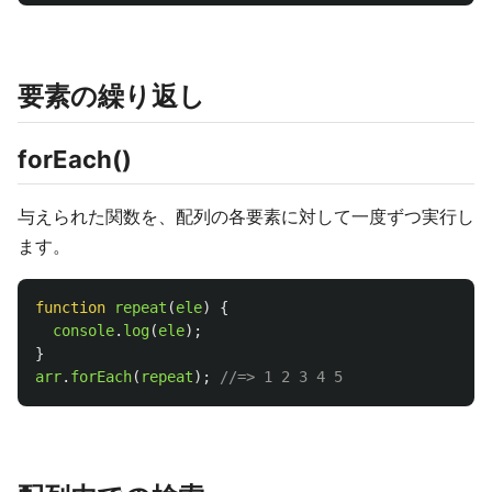
要素の繰り返し
forEach()
与えられた関数を、配列の各要素に対して一度ずつ実行し
ます。
function
repeat
(
ele
)
{
console
.
log
(
ele
);
}
arr
.
forEach
(
repeat
);
//=> 1 2 3 4 5