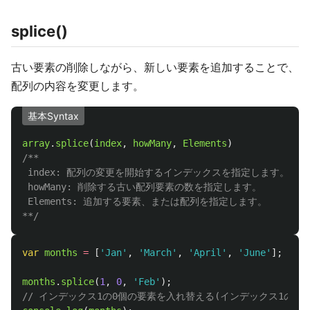
splice()
古い要素の削除しながら、新しい要素を追加することで、
配列の内容を変更します。
基本Syntax
array
.
splice
(
index
,
howMany
,
Elements
)
/**

 index: 配列の変更を開始するインデックスを指定します。

 howMany: 削除する古い配列要素の数を指定します。

 Elements: 追加する要素、または配列を指定します。

**/
var
months
=
[
'
Jan
'
,
'
March
'
,
'
April
'
,
'
June
'
];
months
.
splice
(
1
,
0
,
'
Feb
'
);
// インデックス1の0個の要素を入れ替える(インデックス1の場