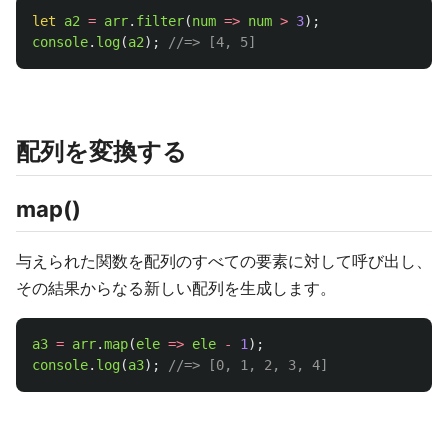
let
a2
=
arr
.
filter
(
num
=>
num
>
3
);
console
.
log
(
a2
);
//=> [4, 5]
配列を変換する
map()
与えられた関数を配列のすべての要素に対して呼び出し、
その結果からなる新しい配列を生成します。
a3
=
arr
.
map
(
ele
=>
ele
-
1
);
console
.
log
(
a3
);
//=> [0, 1, 2, 3, 4]