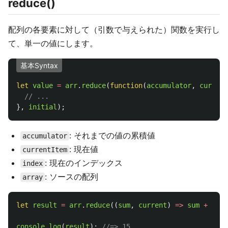
reduce()
配列の各要素に対して（引数で与えられた）関数を実行し
て、単一の値にします。
基本Syntax
let
value
=
arr
.
reduce
(
function
(
accumulator
,
current
// ...
},
initial
);
: それまでの値の累積値
accumulator
: 現在値
currentItem
: 現在のインデックス
index
: ソースの配列
array
let
result
=
arr
.
reduce
((
sum
,
current
)
=>
sum
+
curr
console
.
log
(
result
);
//=> 15