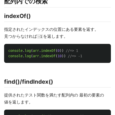
配列内での検索
indexOf()
指定されたインデックスの位置にある要素を返す。
見つからなければ
を返します。
-1
console
.
log
(
arr
.
indexOf
(
0
))
//=> 1
console
.
log
(
arr
.
indexOf
(
10
))
//=> -1
find()/findIndex()
提供されたテスト関数を満たす配列内の 最初の要素の
値を返します。