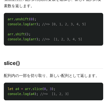
素数を返します。
arr
.
unshift
(
0
);
console
.
log
(
arr
);
//=> [0, 1, 2, 3, 4, 5]
arr
.
shift
();
console
.
log
(
arr
);
//=>  [1, 2, 3, 4, 5]
slice()
配列内の一部を切り取り、新しい配列として返します。
let
a4
=
arr
.
slice
(
0
,
3
);
console
.
log
(
a4
);
//=>  [1, 2, 3]