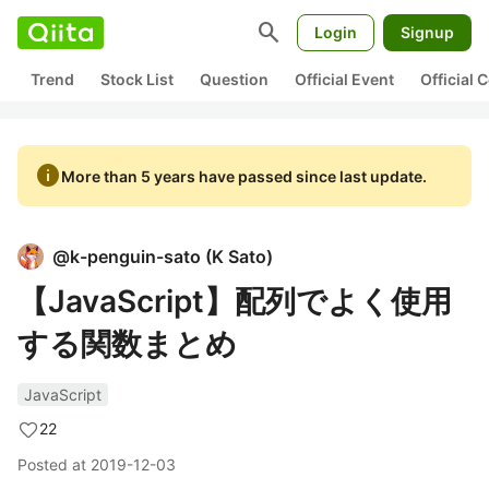
search
Login
Signup
Trend
Stock List
Question
Official Event
Official
info
More than 5 years have passed since last update.
@
k-penguin-sato
(
K Sato
)
【JavaScript】配列でよく使用
する関数まとめ
JavaScript
22
Posted at
2019-12-03