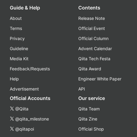
Guide & Help
Contents
About
Release Note
Terms
Official Event
Privacy
Official Column
Guideline
Advent Calendar
Media Kit
Qiita Tech Festa
Feedback/Requests
Qiita Award
Help
Engineer White Paper
Advertisement
API
Official Accounts
Our service
@Qiita
Qiita Team
@qiita_milestone
Qiita Zine
@qiitapoi
Official Shop