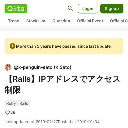
search
Login
Signup
Trend
Stock List
Question
Official Event
Official
info
More than 5 years have passed since last update.
@
k-penguin-sato
(
K Sato
)
【Rails】IPアドレスでアクセス
制限
Ruby
Rails
38
Last updated at
2019-02-27
Posted at
2019-01-04