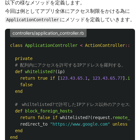
以下の様なメソッドを定義します。
今回は例としてアプリ全体にアクセス制限をかける為に
にメソッドを定義していきます。
ApplicationController
controllers/application_controller.rb
class
ApplicationController
<
ActionController
::
Base
private
# 配列内にアクセスを許可するIPアドレスを羅列する。
def
whitelisted?
(
ip
)
return
true
if
[
123.43
.
65.1
,
123.43
.
65.77
].
inclu
false
end
#　whiltelisted?で許可したIPアドレス以外のアクセスが
def
block_foreign_hosts
return
false
if
whitelisted?
(
request
.
remote_ip
)
redirect_to
"https://www.google.com"
unless
requ
end
end