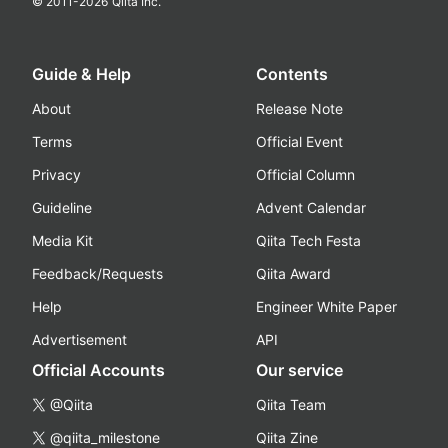
© 2011-
2026
Qiita Inc.
Guide & Help
Contents
About
Release Note
Terms
Official Event
Privacy
Official Column
Guideline
Advent Calendar
Media Kit
Qiita Tech Festa
Feedback/Requests
Qiita Award
Help
Engineer White Paper
Advertisement
API
Official Accounts
Our service
@Qiita
Qiita Team
@qiita_milestone
Qiita Zine