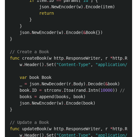
if
item
.
ID
==
params
[
"id"
]
{
json
.
NewEncoder
(
w
)
.
Encode
(
item
)
return
}
}
json
.
NewEncoder
(
w
)
.
Encode
(
&
Book
{})
}
// Create a Book
func
createBook
(
w
http
.
ResponseWriter
,
r
*
http
.
Reque
w
.
Header
()
.
Set
(
"Content-Type"
,
"application/json
var
book
Book
_
=
json
.
NewDecoder
(
r
.
Body
)
.
Decode
(
&
book
)
book
.
ID
=
strconv
.
Itoa
(
rand
.
Intn
(
10000
))
// Mock
books
=
append
(
books
,
book
)
json
.
NewEncoder
(
w
)
.
Encode
(
book
)
}
// Update a Book
func
updateBook
(
w
http
.
ResponseWriter
,
r
*
http
.
Reque
w
.
Header
()
.
Set
(
"Content-Type"
,
"application/json