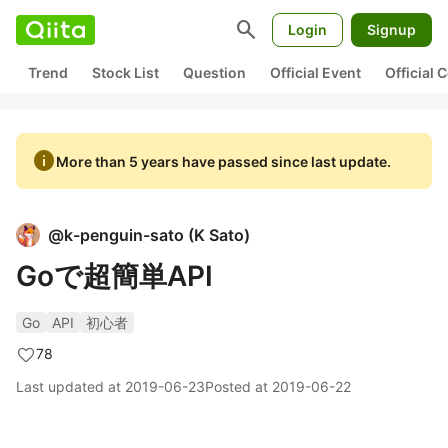
search
Login
Signup
Trend
Stock List
Question
Official Event
Official
info
More than 5 years have passed since last update.
@
k-penguin-sato
(
K Sato
)
Goで超簡単API
Go
API
初心者
78
Last updated at
2019-06-23
Posted at
2019-06-22