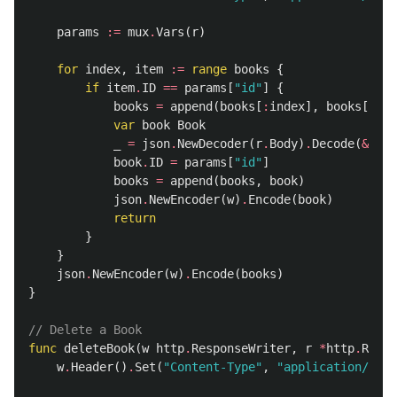
params
:=
mux
.
Vars
(
r
)
for
index
,
item
:=
range
books
{
if
item
.
ID
==
params
[
"id"
]
{
books
=
append
(
books
[
:
index
],
books
[
inde
var
book
Book
_
=
json
.
NewDecoder
(
r
.
Body
)
.
Decode
(
&
book
book
.
ID
=
params
[
"id"
]
books
=
append
(
books
,
book
)
json
.
NewEncoder
(
w
)
.
Encode
(
book
)
return
}
}
json
.
NewEncoder
(
w
)
.
Encode
(
books
)
}
// Delete a Book
func
deleteBook
(
w
http
.
ResponseWriter
,
r
*
http
.
Reque
w
.
Header
()
.
Set
(
"Content-Type"
,
"application/json