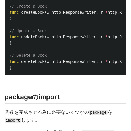
// Create a Book
func
createBook
(
w
http
.
ResponseWriter
,
r
*
http
.
Reque
}
// Update a Book
func
updateBook
(
w
http
.
ResponseWriter
,
r
*
http
.
Reque
}
// Delete a Book
func
deleteBook
(
w
http
.
ResponseWriter
,
r
*
http
.
Reque
}
packageのimport
関数を完成させる為に必要ないくつかの
を
package
します。
import