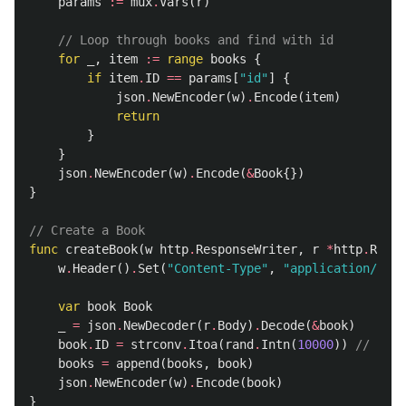
params
:=
mux
.
Vars
(
r
)
// Loop through books and find with id
for
_
,
item
:=
range
books
{
if
item
.
ID
==
params
[
"id"
]
{
json
.
NewEncoder
(
w
)
.
Encode
(
item
)
return
}
}
json
.
NewEncoder
(
w
)
.
Encode
(
&
Book
{})
}
// Create a Book
func
createBook
(
w
http
.
ResponseWriter
,
r
*
http
.
Reque
w
.
Header
()
.
Set
(
"Content-Type"
,
"application/json
var
book
Book
_
=
json
.
NewDecoder
(
r
.
Body
)
.
Decode
(
&
book
)
book
.
ID
=
strconv
.
Itoa
(
rand
.
Intn
(
10000
))
// Mock
books
=
append
(
books
,
book
)
json
.
NewEncoder
(
w
)
.
Encode
(
book
)
}