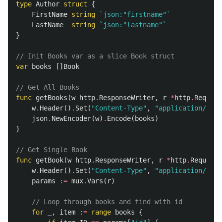
type
Author
struct
{
FirstName
string
`json:"firstname"`
LastName
string
`json:"lastname"`
}
// Init Books var as a slice Book struct
var
books
[]
Book
// Get All Books
func
getBooks
(
w
http
.
ResponseWriter
,
r
*
http
.
Request
w
.
Header
()
.
Set
(
"Content-Type"
,
"application/json
json
.
NewEncoder
(
w
)
.
Encode
(
books
)
}
// Get Single Book
func
getBook
(
w
http
.
ResponseWriter
,
r
*
http
.
Request
)
w
.
Header
()
.
Set
(
"Content-Type"
,
"application/json
params
:=
mux
.
Vars
(
r
)
// Loop through books and find with id
for
_
,
item
:=
range
books
{