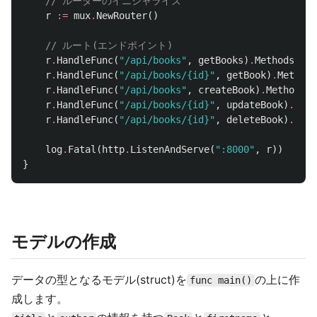
// ルーターのイニシャライズ
r
:=
mux
.
NewRouter
()
// ルート(エンドポイント)
r
.
HandleFunc
(
"/api/books"
,
getBooks
)
.
Methods
(
"GE
r
.
HandleFunc
(
"/api/books/{id}"
,
getBook
)
.
Methods
r
.
HandleFunc
(
"/api/books"
,
createBook
)
.
Methods
(
"
r
.
HandleFunc
(
"/api/books/{id}"
,
updateBook
)
.
Meth
r
.
HandleFunc
(
"/api/books/{id}"
,
deleteBook
)
.
Meth
log
.
Fatal
(
http
.
ListenAndServe
(
":8000"
,
r
))
}
モデルの作成
データの型となるモデル(struct)を
の上に作
func main()
成します。