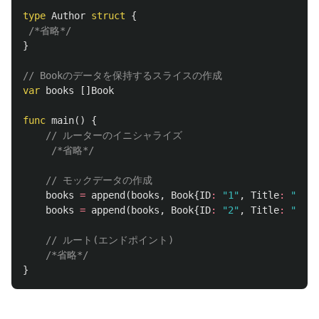
type
Author
struct
{
/*省略*/
}
// Bookのデータを保持するスライスの作成
var
books
[]
Book
func
main
()
{
// ルーターのイニシャライズ
/*省略*/
// モックデータの作成
books
=
append
(
books
,
Book
{
ID
:
"1"
,
Title
:
"Book
books
=
append
(
books
,
Book
{
ID
:
"2"
,
Title
:
"Book
// ルート(エンドポイント)
/*省略*/
}