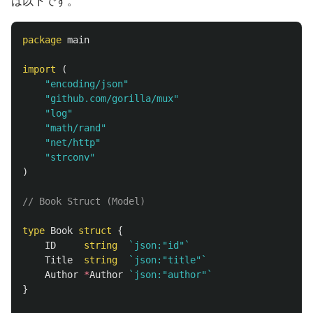
は以下です。
package
main
import
(
"encoding/json"
"github.com/gorilla/mux"
"log"
"math/rand"
"net/http"
"strconv"
)
// Book Struct (Model)
type
Book
struct
{
ID
string
`json:"id"`
Title
string
`json:"title"`
Author
*
Author
`json:"author"`
}