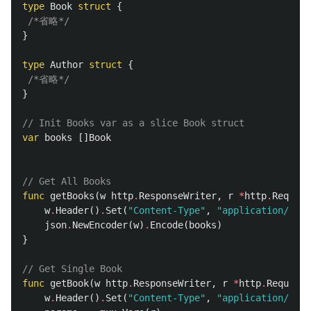
type
Book
struct
{
/*省略*/
}
type
Author
struct
{
/*省略*/
}
// Init Books var as a slice Book struct
var
books
[]
Book
// Get All Books
func
getBooks
(
w
http
.
ResponseWriter
,
r
*
http
.
Request
w
.
Header
()
.
Set
(
"Content-Type"
,
"application/json
json
.
NewEncoder
(
w
)
.
Encode
(
books
)
}
// Get Single Book
func
getBook
(
w
http
.
ResponseWriter
,
r
*
http
.
Request
)
w
.
Header
()
.
Set
(
"Content-Type"
,
"application/json