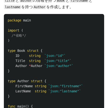
と
の情報を持つ
と
と
title
author
Book
firstname
を持つ
を作成します。
lastname
Author
package
main
import
(
/*省略*/
)
type
Book
struct
{
ID
string
`json:"id"`
Title
string
`json:"title"`
Author
*
Author
`json:"author"`
}
type
Author
struct
{
FirstName
string
`json:"firstname"`
LastName
string
`json:"lastname"`
}
func
main
()
{