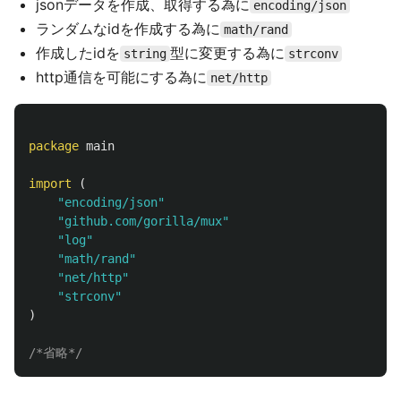
jsonデータを作成、取得する為に
encoding/json
ランダムなidを作成する為に
math/rand
作成したidを
型に変更する為に
string
strconv
http通信を可能にする為に
net/http
package
main
import
(
"encoding/json"
"github.com/gorilla/mux"
"log"
"math/rand"
"net/http"
"strconv"
)
/*省略*/