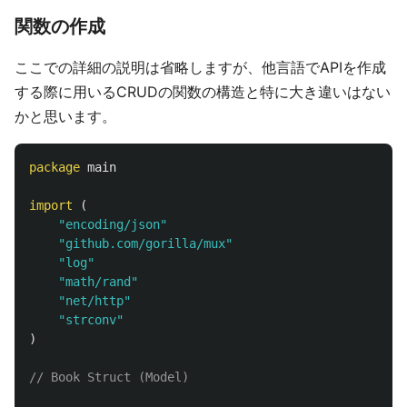
関数の作成
ここでの詳細の説明は省略しますが、他言語でAPIを作成
する際に用いるCRUDの関数の構造と特に大き違いはない
かと思います。
package
main
import
(
"encoding/json"
"github.com/gorilla/mux"
"log"
"math/rand"
"net/http"
"strconv"
)
// Book Struct (Model)