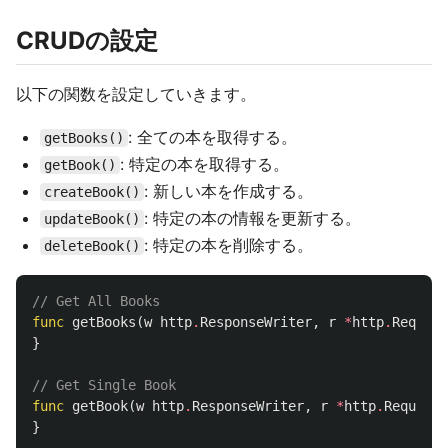
CRUDの設定
以下の関数を設定していきます。
: 全ての本を取得する。
getBooks()
: 特定の本を取得する。
getBook()
: 新しい本を作成する。
createBook()
: 特定の本の情報を更新する。
updateBook()
: 特定の本を削除する。
deleteBook()
// Get All Books
func
getBooks
(
w
http
.
ResponseWriter
,
r
*
http
.
Request
}
// Get Single Book
func
getBook
(
w
http
.
ResponseWriter
,
r
*
http
.
Request
)
}