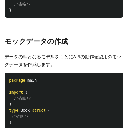
/*省略*/
}
モックデータの作成
データの型となるモデルをもとにAPIの動作確認用のモッ
クデータを作成します。
package
main
import
(
/*省略*/
)
type
Book
struct
{
/*省略*/
}