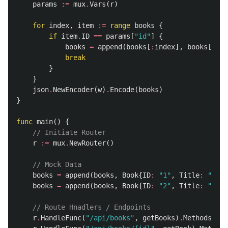
params
:=
mux
.
Vars
(
r
)
for
index
,
item
:=
range
books
{
if
item
.
ID
==
params
[
"id"
]
{
books
=
append
(
books
[
:
index
],
books
[
inde
break
}
}
json
.
NewEncoder
(
w
)
.
Encode
(
books
)
}
func
main
()
{
// Initiate Router
r
:=
mux
.
NewRouter
()
// Mock Data
books
=
append
(
books
,
Book
{
ID
:
"1"
,
Title
:
"Book
books
=
append
(
books
,
Book
{
ID
:
"2"
,
Title
:
"Book
// Route Hnadlers / Endpoints
r
.
HandleFunc
(
"/api/books"
,
getBooks
)
.
Methods
(
"GE