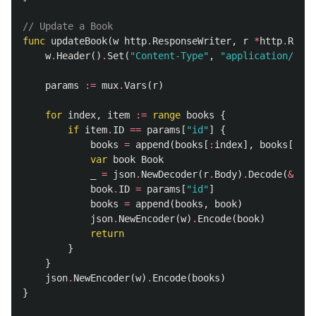
// Update a Book
func
updateBook
(
w
http
.
ResponseWriter
,
r
*
http
.
Reque
w
.
Header
()
.
Set
(
"Content-Type"
,
"application/json
params
:=
mux
.
Vars
(
r
)
for
index
,
item
:=
range
books
{
if
item
.
ID
==
params
[
"id"
]
{
books
=
append
(
books
[
:
index
],
books
[
inde
var
book
Book
_
=
json
.
NewDecoder
(
r
.
Body
)
.
Decode
(
&
book
book
.
ID
=
params
[
"id"
]
books
=
append
(
books
,
book
)
json
.
NewEncoder
(
w
)
.
Encode
(
book
)
return
}
}
json
.
NewEncoder
(
w
)
.
Encode
(
books
)
}