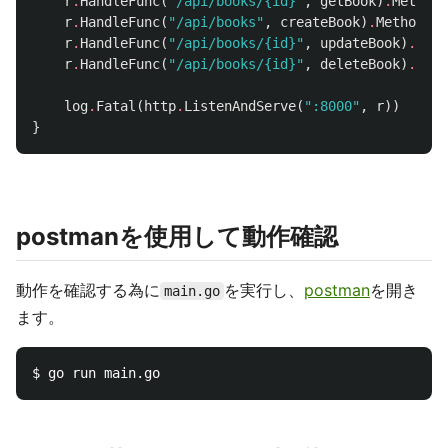
r
.
HandleFunc
(
"/api/books/{id}"
,
getBook
)
.
Methods
r
.
HandleFunc
(
"/api/books"
,
createBook
)
.
Methods
(
"
r
.
HandleFunc
(
"/api/books/{id}"
,
updateBook
)
.
Meth
r
.
HandleFunc
(
"/api/books/{id}"
,
deleteBook
)
.
Meth
log
.
Fatal
(
http
.
ListenAndServe
(
":8000"
,
r
))
}
postmanを使用して動作確認
動作を確認する為に
を実行し、
postman
を開き
main.go
ます。