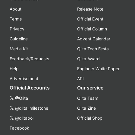
About
Release Note
Terms
Official Event
Privacy
Official Column
Guideline
Advent Calendar
Media Kit
Qiita Tech Festa
Feedback/Requests
Qiita Award
Help
Engineer White Paper
Advertisement
API
Official Accounts
Our service
@Qiita
Qiita Team
@qiita_milestone
Qiita Zine
@qiitapoi
Official Shop
Facebook