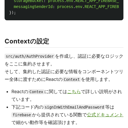
storageBucket
:
process
.
env
.
REACT_APP_FIREBASE_STOR
messagingSenderId
:
process
.
env
.
REACT_APP_FIREBASE_
});
Contextの設定
を作成し、認証に必要なロジック
src/auth/AuthProvider
をここに集約させます。
そして、集約した認証に必要な情報をコンポーネントツリ
ー全体に渡すためにReactの
を使用します。
Context
Reactの
に関しては
こちら
で詳しい説明がされ
Contex
ています。
下記コード内の
等は
signInWithEmailAndPassword
から提供されている関数で
公式ドキュメント
firebase
で細かい動作等を確認頂けます。