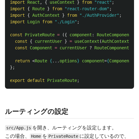
import
React
,
{
useContext
}
from
"
react
"
;
import
{
Route
}
from
"
react-router-dom
"
;
import
{
AuthContext
}
from
"
./AuthProvider
"
;
import
Login
from
"
./Login
"
;
const
PrivateRoute
=
({
component
:
RouteComponent
,
.
const
{
currentUser
}
=
useContext
(
AuthContext
);
const
Component
=
currentUser
?
RouteComponent
:
L
return
<
Route
{
...
options
}
component
=
{
Component
}
/
};
export
default
PrivateRoute
;
ルーティングの設定
を開き、ルーティングを設定します。
src/App.js
この場合、
を
に設定しているので、
Home
PrivateRoute