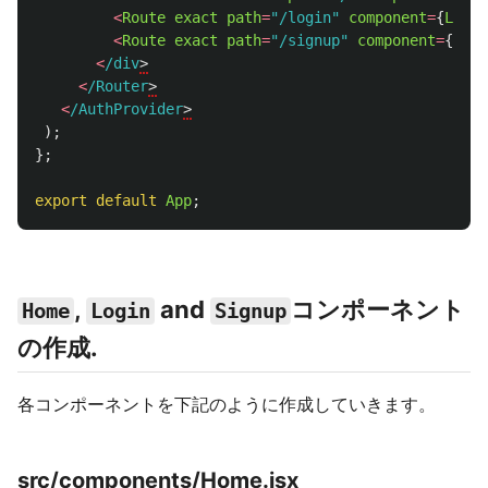
<
Route
exact
path
=
"
/login
"
component
=
{
Login
<
Route
exact
path
=
"
/signup
"
component
=
{
Sign
<
/div
<
/Router
<
/AuthProvider
);
};
export
default
App
;
,
and
コンポーネント
Home
Login
Signup
の作成.
各コンポーネントを下記のように作成していきます。
src/components/Home.jsx