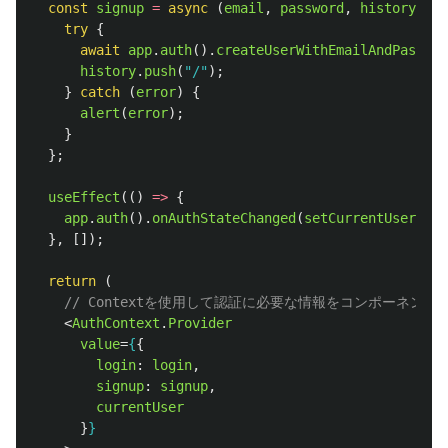
const
signup
=
async 
(
email
,
password
,
history
)
=>
try
{
await
app
.
auth
().
createUserWithEmailAndPasswor
history
.
push
(
"
/
"
);
}
catch 
(
error
)
{
alert
(
error
);
}
};
useEffect
(()
=>
{
app
.
auth
().
onAuthStateChanged
(
setCurrentUser
);
},
[]);
return 
(
// Contextを使用して認証に必要な情報をコンポーネン
<
AuthContext
.
Provider
value
=
{
{
login
:
login
,
signup
:
signup
,
currentUser
}
}