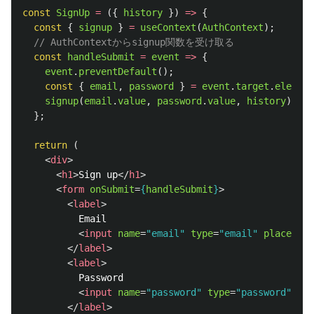
const
SignUp
=
({
history
})
=>
{
const
{
signup
}
=
useContext
(
AuthContext
);
// AuthContextからsignup関数を受け取る
const
handleSubmit
=
event
=>
{
event
.
preventDefault
();
const
{
email
,
password
}
=
event
.
target
.
element
signup
(
email
.
value
,
password
.
value
,
history
);
};
return 
(
<
div
>
<
h1
>
Sign up
</
h1
>
<
form
onSubmit
=
{
handleSubmit
}
>
<
label
>
          Email

<
input
name
=
"email"
type
=
"email"
placehold
</
label
>
<
label
>
          Password

<
input
name
=
"password"
type
=
"password"
pla
</
label
>