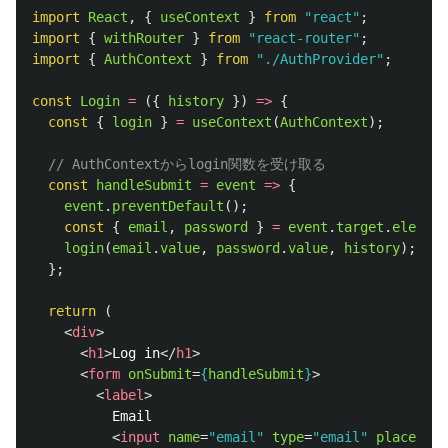
import
React
,
{
useContext
}
from
"
react
"
;
import
{
withRouter
}
from
"
react-router
"
;
import
{
AuthContext
}
from
"
./AuthProvider
"
;
const
Login
=
({
history
})
=>
{
const
{
login
}
=
useContext
(
AuthContext
);
// AuthContextからlogin関数を受け取る
const
handleSubmit
=
event
=>
{
event
.
preventDefault
();
const
{
email
,
password
}
=
event
.
target
.
element
login
(
email
.
value
,
password
.
value
,
history
);
};
return 
(
<
div
>
<
h1
>
Log in
</
h1
>
<
form
onSubmit
=
{
handleSubmit
}
>
<
label
>
          Email

<
input
name
=
"email"
type
=
"email"
placehold