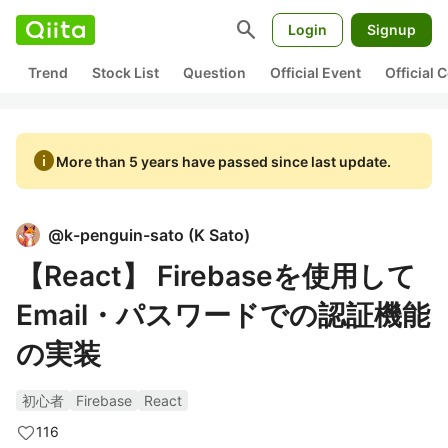
search
Login
Signup
Trend
Stock List
Question
Official Event
Official
info
More than 5 years have passed since last update.
@
k-penguin-sato
(
K Sato
)
【React】 Firebaseを使用して
Email・パスワードでの認証機能
の実装
初心者
Firebase
React
116