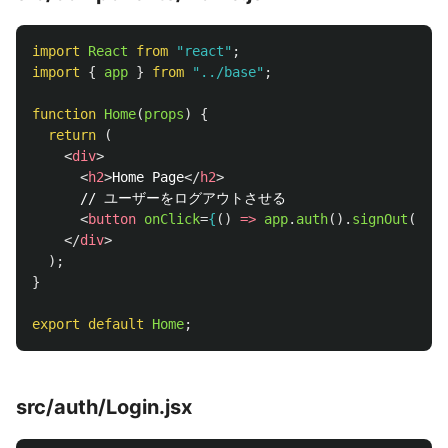
import
React
from
"
react
"
;
import
{
app
}
from
"
../base
"
;
function
Home
(
props
)
{
return 
(
<
div
>
<
h2
>
Home Page
</
h2
>
      // ユーザーをログアウトさせる

<
button
onClick
=
{
()
=>
app
.
auth
().
signOut
()
}
>
S
</
div
>
);
}
export
default
Home
;
src/auth/Login.jsx