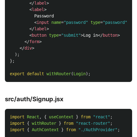
</
label
>
<
label
>
          Password

<
input
name
=
"password"
type
=
"password"
pla
</
label
>
<
button
type
=
"submit"
>
Log in
</
button
>
</
form
>
</
div
>
);
};
export
default
withRouter
(
Login
);
src/auth/Signup.jsx
import
React
,
{
useContext
}
from
"
react
"
;
import
{
withRouter
}
from
"
react-router
"
;
import
{
AuthContext
}
from
"
./AuthProvider
"
;