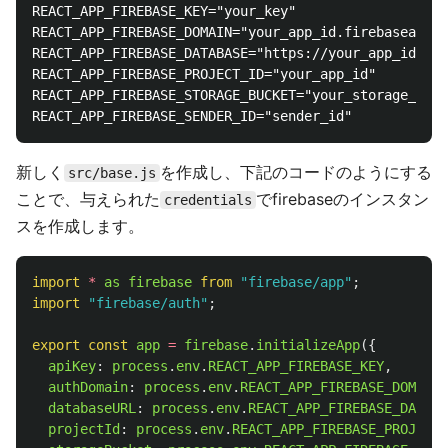
REACT_APP_FIREBASE_KEY="your_key"

REACT_APP_FIREBASE_DOMAIN="your_app_id.firebaseapp.c
REACT_APP_FIREBASE_DATABASE="https://your_app_id.fir
REACT_APP_FIREBASE_PROJECT_ID="your_app_id"

REACT_APP_FIREBASE_STORAGE_BUCKET="your_storage_buck
新しく
を作成し、下記のコードのようにする
src/base.js
ことで、与えられた
でfirebaseのインスタン
credentials
スを作成します。
import
*
as
firebase
from
"
firebase/app
"
;
import
"
firebase/auth
"
;
export
const
app
=
firebase
.
initializeApp
({
apiKey
:
process
.
env
.
REACT_APP_FIREBASE_KEY
,
authDomain
:
process
.
env
.
REACT_APP_FIREBASE_DOMAIN
,
databaseURL
:
process
.
env
.
REACT_APP_FIREBASE_DATABA
projectId
:
process
.
env
.
REACT_APP_FIREBASE_PROJECT_