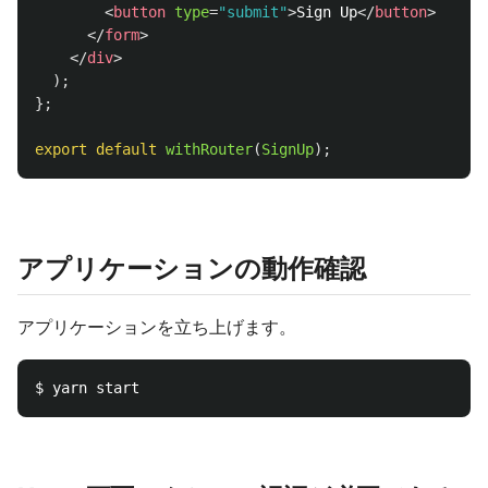
<
button
type
=
"submit"
>
Sign Up
</
button
>
</
form
>
</
div
>
);
};
export
default
withRouter
(
SignUp
);
アプリケーションの動作確認
アプリケーションを立ち上げます。