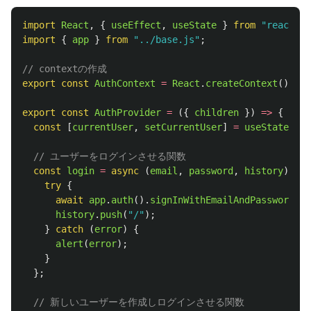
import
React
,
{
useEffect
,
useState
}
from
"
react
"
;
import
{
app
}
from
"
../base.js
"
;
// contextの作成
export
const
AuthContext
=
React
.
createContext
();
export
const
AuthProvider
=
({
children
})
=>
{
const
[
currentUser
,
setCurrentUser
]
=
useState
(
nul
// ユーザーをログインさせる関数
const
login
=
async 
(
email
,
password
,
history
)
=>
try
{
await
app
.
auth
().
signInWithEmailAndPassword
(
em
history
.
push
(
"
/
"
);
}
catch 
(
error
)
{
alert
(
error
);
}
};
// 新しいユーザーを作成しログインさせる関数