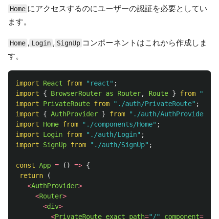
にアクセスするのにユーザーの認証を必要としてい
Home
ます。
,
,
コンポーネントはこれから作成しま
Home
Login
SignUp
す。
import
React
from
"
react
"
;
import
{
BrowserRouter
as
Router
,
Route
}
from
"
reac
import
PrivateRoute
from
"
./auth/PrivateRoute
"
;
import
{
AuthProvider
}
from
"
./auth/AuthProvider
"
;
import
Home
from
"
./components/Home
"
;
import
Login
from
"
./auth/Login
"
;
import
SignUp
from
"
./auth/SignUp
"
;
const
App
=
()
=>
{
return 
(
<
AuthProvider
>
<
Router
>
<
div
>
<
PrivateRoute
exact
path
=
"
/
"
component
=
{
Hom