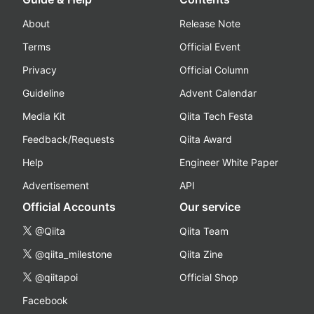
About
Release Note
Terms
Official Event
Privacy
Official Column
Guideline
Advent Calendar
Media Kit
Qiita Tech Festa
Feedback/Requests
Qiita Award
Help
Engineer White Paper
Advertisement
API
Official Accounts
Our service
@Qiita
Qiita Team
@qiita_milestone
Qiita Zine
@qiitapoi
Official Shop
Facebook