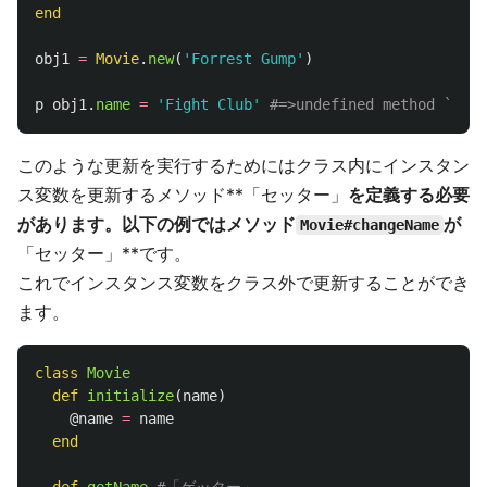
end
obj1
=
Movie
.
new
(
'Forrest Gump'
)
p
obj1
.
name
=
'Fight Club'
#=>undefined method `name
このような更新を実行するためにはクラス内にインスタン
ス変数を更新するメソッド**「セッター」
を定義する必要
があります。以下の例ではメソッド
が
Movie#changeName
「セッター」**です。
これでインスタンス変数をクラス外で更新することができ
ます。
class
Movie
def
initialize
(
name
)
@name
=
name
end