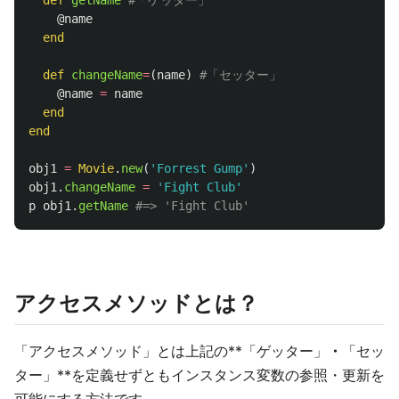
def
getName
#「ゲッター」
@name
end
def
changeName
=
(
name
)
#「セッター」
@name
=
name
end
end
obj1
=
Movie
.
new
(
'Forrest Gump'
)
obj1
.
changeName
=
'Fight Club'
p
obj1
.
getName
#=> 'Fight Club'
アクセスメソッドとは？
「アクセスメソッド」とは上記の**「ゲッター」
・
「セッ
ター」**を定義せずともインスタンス変数の参照・更新を