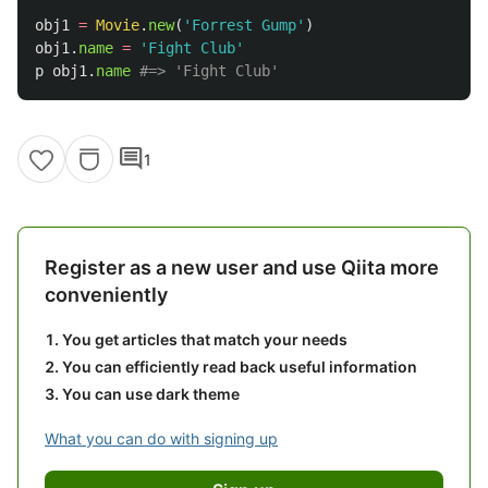
obj1
=
Movie
.
new
(
'Forrest Gump'
)
obj1
.
name
=
'Fight Club'
p
obj1
.
name
#=> 'Fight Club'
comment
1
Register as a new user and use Qiita more
conveniently
You get articles that match your needs
You can efficiently read back useful information
You can use dark theme
What you can do with signing up