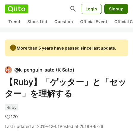
search
Login
Signup
Trend
Stock List
Question
Official Event
Official
info
More than 5 years have passed since last update.
@
k-penguin-sato
(
K Sato
)
【Ruby】「ゲッター」と「セッ
ター」を理解する
Ruby
170
Last updated at
2019-12-01
Posted at
2018-06-26