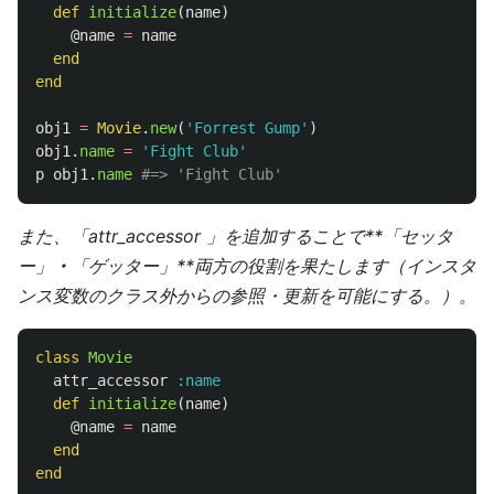
def
initialize
(
name
)
@name
=
name
end
end
obj1
=
Movie
.
new
(
'Forrest Gump'
)
obj1
.
name
=
'Fight Club'
p
obj1
.
name
#=> 'Fight Club'
また、「attr_accessor 」を追加することで**「セッタ
ー」
・
「ゲッター」**両方の役割を果たします（インスタ
ンス変数のクラス外からの参照・更新を可能にする。）。
class
Movie
attr_accessor
:name
def
initialize
(
name
)
@name
=
name
end
end