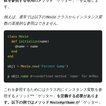
数を参照する専用のメソッド
「ゲッター」**を定義しま
す。
例えば、通常では以下の
クラスからインスタンス変
Movie
数の直接的な参照はできません。
class
Movie
def
initialize
(
name
)
@name
=
name
end
end
obj1
=
Movie
.
new
(
'Forrest Gump'
)
p
obj1
.
name
#=>undefined method `name' for #<Movie:0
これを参照するためにはクラス内にインスタンス変数を参
照するメソッド**「ゲッター」
を定義する必要がありま
す。以下の例ではメソッド
が
「ゲッター」
Movie#getName