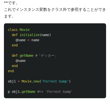
**です。
これでインスタンス変数をクラス外で参照することができ
ます。
class
Movie
def
initialize
(
name
)
@name
=
name
end
def
getName
#「ゲッター」
@name
end
end
obj1
=
Movie
.
new
(
'Forrest Gump'
)
p
obj1
.
getName
#=> 'Forrest Gump'