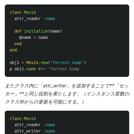
class
Movie
attr_reader
:name
def
initialize
(
name
)
@name
=
name
end
end
obj1
=
Movie
.
new
(
'Forrest Gump'
)
p
obj1
.
name
#=> 'Forrest Gump'
またクラス内に「attr_writer」を追加することで**「セッ
ター」**と同じ役割を果たします。（インスタンス変数の
クラス外からの更新を可能にする。）
class
Movie
attr_reader
:name
attr_writer
:name