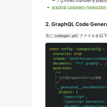
ーフなmswのhandlerを自動
graphql-codegen-typescript
2. GraphQL Code Gen
次に
ファイルを以
codegen.yml
const
config
:
CodegenConfig
=
overwrite
:
true
schema
:
"
path/to/your/schema
documents
:
'
**/*.graphql
'
,
generates
:
/**

   * その他のgeneratorsは省略

   */
'
__generated__/mockHandlers
plugins
:
[
'
typescript
'
,
'
typescript-operations
'
'
@graphql-codegen/types