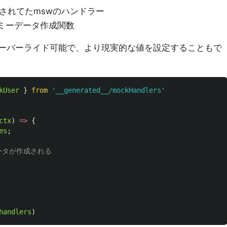
成されてたmswのハンドラー
ダミーデータ作成関数
オーバーライド可能で、より現実的な値を設定することもで
kUser
}
from
'
__generated__/mockHandlers
'
ctx
)
=>
{
es
;
データが作成される
handlers
)