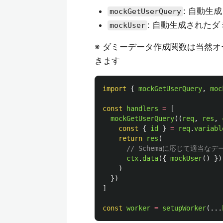
: 自動生
mockGetUserQuery
: 自動生成された
mockUser
※ ダミーデータ作成関数は当然
きます
import
{
mockGetUserQuery
,
moc
const
handlers
=
[
mockGetUserQuery
((
req
,
res
,
const
{
id
}
=
req
.
variabl
return
res
(
// Schemaに応じて適当な
ctx
.
data
({
mockUser
()
})
)
})
]
const
worker
=
setupWorker
(...