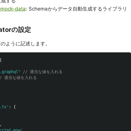
生成する
-mock-data
: Schemaからデータ自動生成するライブラリ
eratorの設定
下のように記述します。
{
.graphql
"
// 適当な値を入れる
// 適当な値を入れる
.ts
'
:
{
,
cript-msw
'
,