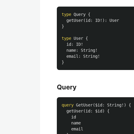
type
Query
{
getUser
(
id
:
ID
!):
User
}
type
User
{
id
:
ID
!
name
:
String
!
email
:
String
!
}
Query
query
GetUser
(
$id
:
String
!)
{
getUser
(
id
:
$id
)
{
id
name
email