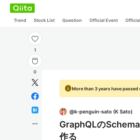
Trend
Stock List
Question
Official Event
Offici
1
0
info
More than 3 years have passed s
@
k-penguin-sato
(
K Sato
)
GraphQLのSc
more_horiz
作る