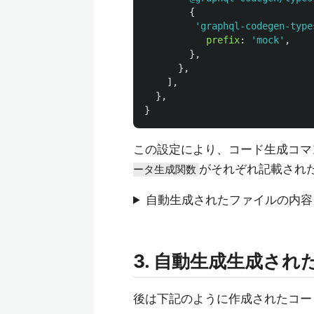
{
'
graphql-codegen-type
prefix
:
'
mock
'
,
},
},
],
},
}
この設定により、コード生成コマ
がそれぞれ記載され
ータ生成関数
自動生成されたファイルの内容
3. 自動生成生成さ
後は下記のように作成されたコー