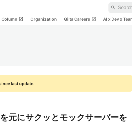
search
open_in_new
open_in_new
al Column
Organization
Qiita Careers
AI x Dev x Tea
ince last update.
hemaを元にサクッとモックサーバーを