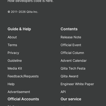
How developers code is here.
© 2011-
2026
Qiita Inc.
Guide & Help
Contents
About
Release Note
Terms
Official Event
Privacy
Official Column
Guideline
Advent Calendar
Media Kit
Qiita Tech Festa
Feedback/Requests
Qiita Award
Help
Engineer White Paper
Advertisement
API
Official Accounts
Our service