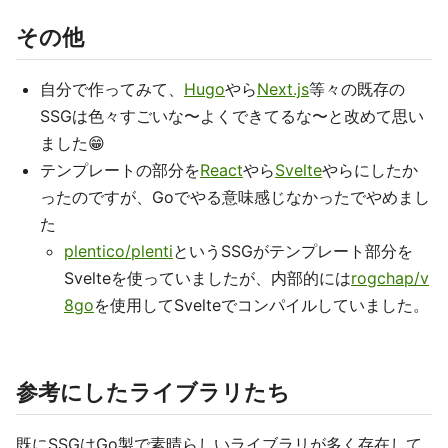
その他
自分で作ってみて、
Hugo
やら
Next.js
等々の既存の
SSGは色々すごいな〜よくできてるな〜と改めて思い
ました😁
テンプレートの部分を
React
やら
Svelte
やらにしたか
ったのですが、Goでやる意味感じなかったでやめまし
た
plentico/plenti
というSSGがテンプレート部分を
Svelteを使っていましたが、内部的には
rogchap/v
8go
を使用してSvelteでコンパイルしていました。
参考にしたライブラリたち
既にSSGはGo製で素晴らしいライブラリが多く存在して