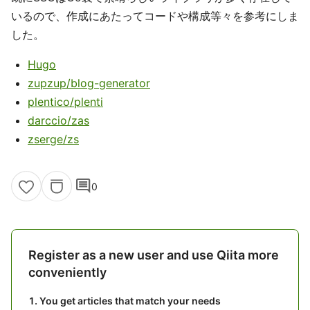
いるので、作成にあたってコードや構成等々を参考にしま
した。
Hugo
zupzup/blog-generator
plentico/plenti
darccio/zas
zserge/zs
comment
0
Register as a new user and use Qiita more
conveniently
You get articles that match your needs