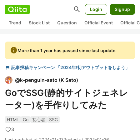
search
Login
Signup
Trend
Stock List
Question
Official Event
Official
info
More than 1 year has passed since last update.
flag
記事投稿キャンペーン 「2024年!初アウトプットをしよう」
@
k-penguin-sato
(
K Sato
)
GoでSSG(静的サイトジェネレ
ーター)を手作りしてみた
HTML
Go
初心者
SSG
3
Last updated at
2024-01-27
Posted at
2024-01-26