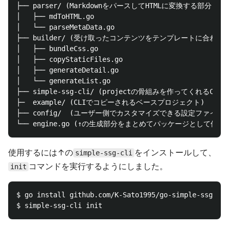
├── parser/ (MarkdownをパースしてHTMLに変換する部分)

│   ├── mdToHTML.go

│   └── parseMetaData.go

├── builder/ (受け取ったコンテンツをテンプレートに合わせ
│   ├── bundleCss.go

│   ├── copyStaticFiles.go

│   ├── generateDetail.go

│   └── generateList.go

├── simple-ssg-cli/ (projectの骨組みを作ってくれるCLI)

├─  example/ (CLIでコピーされるベースプロジェクト)

├── config/  (ユーザー側でカスタマイズできる設定ファイルと
使用するには↑の
をインストールして、
simple-ssg-cli
コマンドを実行するようにしました。
init
$ go install github.com/K-Sato1995/go-simple-ssg/sim