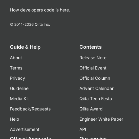
How developers code is here.
© 2011-
2026
Qiita Inc.
Guide & Help
Contents
About
Release Note
Terms
Official Event
Privacy
Official Column
Guideline
Advent Calendar
Media Kit
Qiita Tech Festa
Feedback/Requests
Qiita Award
Help
Engineer White Paper
Advertisement
API
Official Accounts
Our service