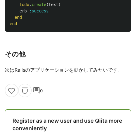
Todo
.
create
(
text
)
erb
:success
end
end
その他
次はRailsのアプリケーションを動かしてみたいです。
comment
0
Register as a new user and use Qiita more
conveniently