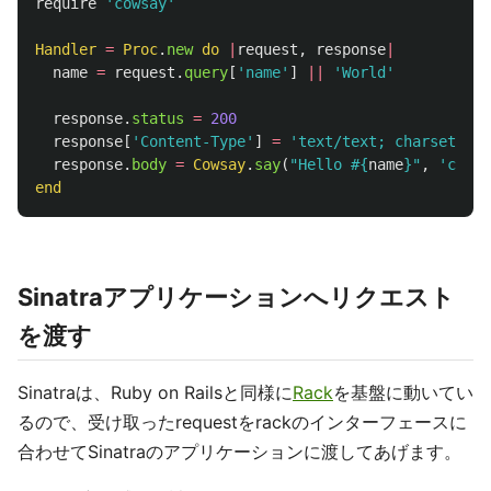
require
'cowsay'
Handler
=
Proc
.
new
do
|
request
,
response
|
name
=
request
.
query
[
'name'
]
||
'World'
response
.
status
=
200
response
[
'Content-Type'
]
=
'text/text; charset=utf
response
.
body
=
Cowsay
.
say
(
"Hello 
#{
name
}
"
,
'cow'
)
end
Sinatraアプリケーションへリクエスト
を渡す
Sinatraは、Ruby on Railsと同様に
Rack
を基盤に動いてい
るので、受け取ったrequestをrackのインターフェースに
合わせてSinatraのアプリケーションに渡してあげます。