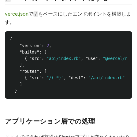
verce.json
で
をベースにしたエンドポイントを構築しま
/
す。
{
"version"
:
2
,
"builds"
:
[
{
"src"
:
"api/index.rb"
,
"use"
:
"@vercel/ruby"
],
"routes"
:
[
{
"src"
:
"/(.*)"
,
"dest"
:
"/api/index.rb"
}
]
}
アプリケーション層での処理