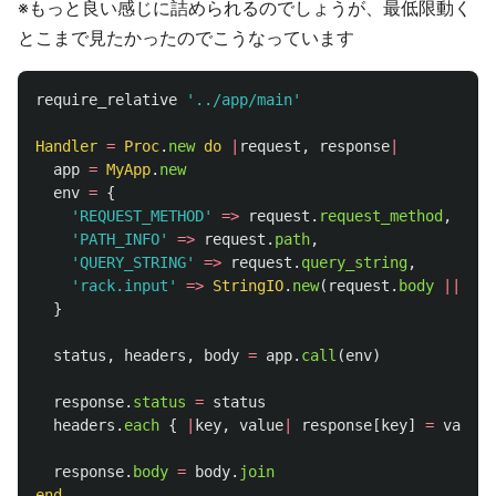
※もっと良い感じに詰められるのでしょうが、最低限動く
とこまで見たかったのでこうなっています
require_relative
'../app/main'
Handler
=
Proc
.
new
do
|
request
,
response
|
app
=
MyApp
.
new
env
=
{
'REQUEST_METHOD'
=>
request
.
request_method
,
'PATH_INFO'
=>
request
.
path
,
'QUERY_STRING'
=>
request
.
query_string
,
'rack.input'
=>
StringIO
.
new
(
request
.
body
||
""
)
}
status
,
headers
,
body
=
app
.
call
(
env
)
response
.
status
=
status
headers
.
each
{
|
key
,
value
|
response
[
key
]
=
value
response
.
body
=
body
.
join
end