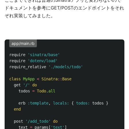
ここまでできれば普通のSinatraアプリと変わらないので
ドキュメントを参考にGET/POSTのエンドポイントをそれ
ぞれ実装してみました。
app/main.rb
require
'sinatra/base'
require
'dotenv/load'
require_relative
'./models/todo'
class
MyApp
<
Sinatra
::
Base
get
'/'
do
todos
=
Todo
.
all
erb
:template
,
locals: 
{
todos: 
todos
}
end
post
'/add_todo'
do
text
=
params
[
'text'
]