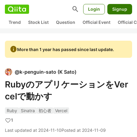
search
Login
Signup
Trend
Stock List
Question
Official Event
Official
info
More than 1 year has passed since last update.
@
k-penguin-sato
(
K Sato
)
RubyのアプリケーションをVer
celで動かす
Ruby
Sinatra
初心者
Vercel
1
Last updated at
2024-11-10
Posted at
2024-11-09