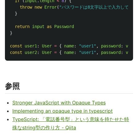
if 
(
input
.
length
<
8
)
{
throw
new
Error
(
"
パスワードは8文字以上で入力してくだ
}
return
input
as 
Password
}
const
user1
:
User
=
{
name
:
"
user1
"
,
password
:
valid
const
user2
:
User
=
{
name
:
"
user1
"
,
password
:
valid
参照
Stronger JavaScript with Opaque Types
Implementing an opaque type in typescript
TypeScript: 「電話番号型」という意味を持たせた特
殊なstring型の作り方 - Qiita