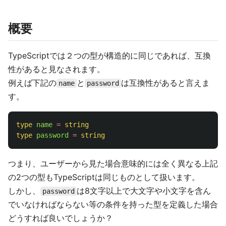
概要
TypeScriptでは２つの型が構造的に同じであれば、互換
性があると見なされます。
例えば下記の
と
は互換性があると言えま
name
password
す。
type
name
=
string
type
password
=
string
つまり、ユーザーから見た場合意味的には全く異なる上記
の2つの型もTypeScriptは同じものとして扱います。
しかし、
は8文字以上で大文字や小文字を含ん
password
でいなければならない等の条件を持った型を定義した場合
どうすれば良いでしょうか？