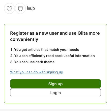
comment
0
Register as a new user and use Qiita more
conveniently
You get articles that match your needs
You can efficiently read back useful information
You can use dark theme
What you can do with signing up
Sign up
Login