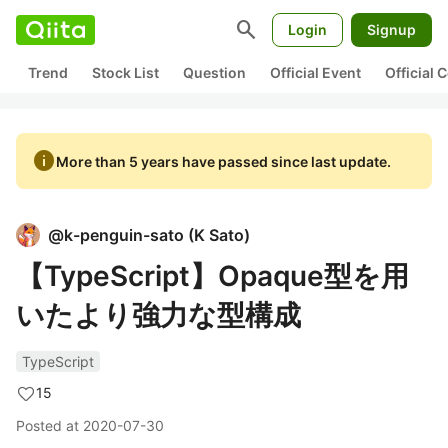
search
Login
Signup
Trend
Stock List
Question
Official Event
Official
info
More than 5 years have passed since last update.
@
k-penguin-sato
(
K Sato
)
【TypeScript】Opaque型を用
いたより強力な型構成
TypeScript
15
Posted at
2020-07-30