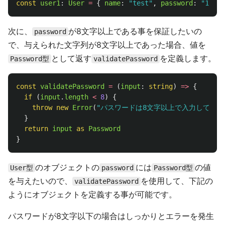
const
user1
:
User
=
{
name
:
"
test
"
,
password
:
"
1234
"
次に、
が8文字以上である事を保証したいの
password
で、与えられた文字列が8文字以上であった場合、値を
として返す
を定義します。
Password型
validatePassword
const
validatePassword
=
(
input
:
string
)
=>
{
if 
(
input
.
length
<
8
)
{
throw
new
Error
(
"
パスワードは8文字以上で入力してくだ
}
return
input
as 
Password
}
のオブジェクトの
には
の値
User型
password
Password型
を与えたいので、
を使用して、下記の
validatePassword
ようにオブジェクトを定義する事が可能です。
パスワードが8文字以下の場合はしっかりとエラーを発生