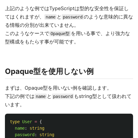
上記のような例ではTypeScriptは型的な安全性を保証し
てはくれますが、
と
のような意味的に異な
name
password
る情報の分別が出来ていません。
このようなケースで
を用いる事で、より強力な
Opaque型
型構成をもたらす事が可能です。
Opaque型を使用しない例
まずは、Opaque型を用いない例を確認します。
下記の例では
と
もstring型として扱われて
name
password
います。
type
User
=
{
name
:
string
password
:
string