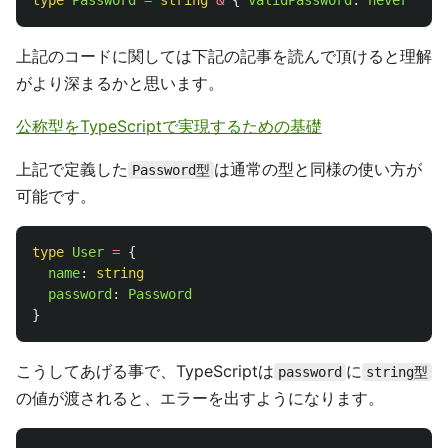
type
Password
=
string
&
{
validPassword
:
never
}
上記のコードに関しては下記の記事を読んで頂けると理解
がより深まるかと思います。
公称型をTypeScriptで実現するための基礎
上記で定義した
は通常の型と同様の使い方が
Password型
可能です。
type
User
=
{
name
:
string
password
:
Password
}
こうしてあげる事で、TypeScriptは
に
password
string型
の値が渡されると、エラーを出すようになります。