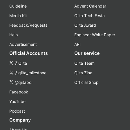
Guideline
Advent Calendar
Media Kit
Qiita Tech Festa
Feedback/Requests
Qiita Award
Help
Engineer White Paper
Advertisement
API
Official Accounts
Our service
@Qiita
Qiita Team
@qiita_milestone
Qiita Zine
@qiitapoi
Official Shop
Facebook
YouTube
Podcast
Company
About Us