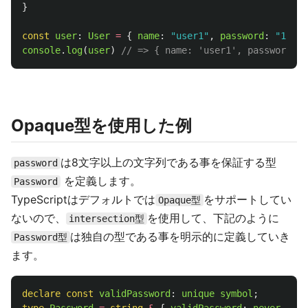
}
const
user
:
User
=
{
name
:
"
user1
"
,
password
:
"
1234
"
console
.
log
(
user
)
// => { name: 'user1', password: '
Opaque型を使用した例
は8文字以上の文字列である事を保証する型
password
を定義します。
Password
TypeScriptはデフォルトでは
をサポートしてい
Opaque型
ないので、
を使用して、下記のように
intersection型
は独自の型である事を明示的に定義していき
Password型
ます。
declare
const
validPassword
:
unique
symbol
;