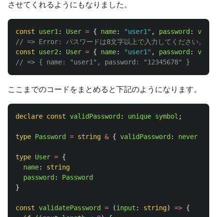
させてくれるようにもなりました。
const
user1
:
User
=
{
name
:
"
user1
"
,
password
:
valid
// => Error: パスワードは8文字以上で入力してください。
const
user2
:
User
=
{
name
:
"
user1
"
,
password
:
valid
// => { name: "user1", password: "12345678" }
ここまでのコードをまとめると下記のようになります。
declare
const
validPassword
:
unique
symbol
;
type
Password
=
string
&
{
validPassword
:
never
}
type
User
=
{
name
:
string
password
:
Password
}
const
validatePassword
=
(
input
:
string
)
=>
{