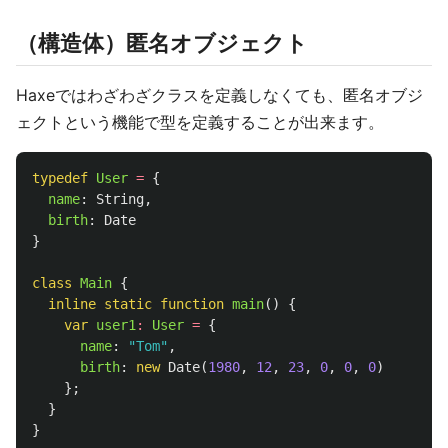
（構造体）匿名オブジェクト
Haxeではわざわざクラスを定義しなくても、匿名オブジ
ェクトという機能で型を定義することが出来ます。
typedef
User
=
{
name
:
String
,
birth
:
Date
}
class
Main
{
inline
static
function
main
()
{
var
user1
:
User
=
{
name
:
"Tom"
,
birth
:
new
Date
(
1980
,
12
,
23
,
0
,
0
,
0
)
};
}
}