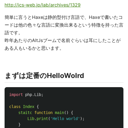
http://ics-web.jp/lab/archives/1329
簡単に言うとHaxeは静的型付け言語で、Haxeで書いたコ
ードは他の色々な言語に変換出来るという特徴を持った言
語です。
昨年あたりのAltJsブームで名前ぐらいは耳にしたことが
ある人もいるかと思います。
まずは定番のHelloWolrd
import
php.Lib
;
class
Index
{
staitc
function
main
()
{
Lib
.
print
(
'Hello world'
);
}