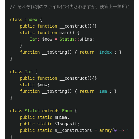
// それぞれ別のファイルに出力されますが、便宜上一箇所に記
class
Index
{
public
function
__construct
(){}
static
function
main
()
{
Iam
::
$now
=
Status
::
$Hima
;
}
function
__toString
()
{
return
'Index'
;
}
}
class
Iam
{
public
function
__construct
(){}
static
$now
;
function
__toString
()
{
return
'Iam'
;
}
}
class
Status
extends
Enum
{
public
static
$Hima
;
public
static
$Isogasii
;
public
static
$__constructors
=
array
(
0
=>
'Hima
}