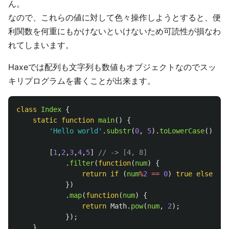
ん。
なので、これらの値に対して色々操作しようとすると、便
利関数を何重にもかけないといけないため可読性が損なわ
れてしまいます。
Haxeでは配列も文字列も数値もオブジェクトなのでスッ
キリプログラムを書くことが出来ます。
class
Index
{
static
function
main
()
{
'Hello world'
.
substr
(
0
,
5
).
toLowerCase
();
//
[
1
,
2
,
3
,
4
,
5
]
// -> [4, 8]
.
filter
(
function
(
num
)
{
return
if
(
num
%
2
==
0
)
true
else
fal
})
.
map
(
function
(
num
)
{
return
Math
.
pow
(
num
,
2
);
});
}