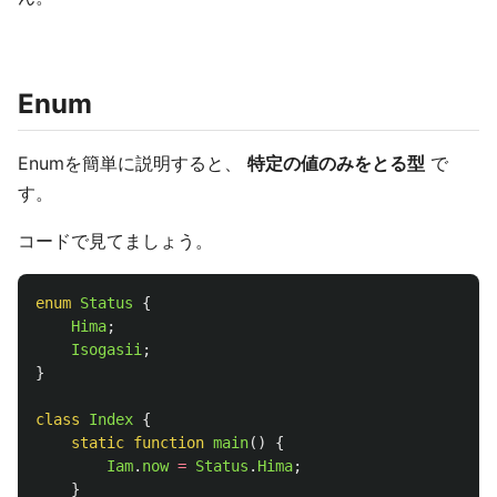
Enum
Enumを簡単に説明すると、
特定の値のみをとる型
で
す。
コードで見てましょう。
enum
Status
{
Hima
;
Isogasii
;
}
class
Index
{
static
function
main
()
{
Iam
.
now
=
Status
.
Hima
;
}