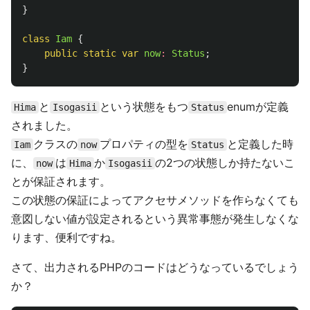
}
class
Iam
{
public
static
var
now
:
Status
;
}
と
という状態をもつ
enumが定義
Hima
Isogasii
Status
されました。
クラスの
プロパティの型を
と定義した時
Iam
now
Status
に、
は
か
の2つの状態しか持たないこ
now
Hima
Isogasii
とが保証されます。
この状態の保証によってアクセサメソッドを作らなくても
意図しない値が設定されるという異常事態が発生しなくな
ります、便利ですね。
さて、出力されるPHPのコードはどうなっているでしょう
か？