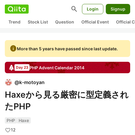
search
Login
Signup
Trend
Stock List
Question
Official Event
Official
info
More than 5 years have passed since last update.
PHP
Advent Calendar
2014
Day 23
@
k-motoyan
Haxeから見る厳密に型定義され
たPHP
PHP
Haxe
12