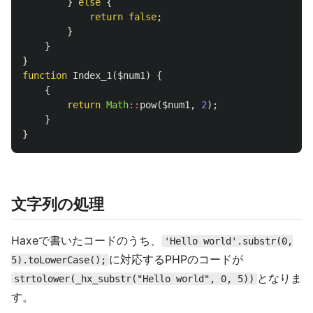
}
else
{
return
false
;
}
}
}
function
Index_1
(
$num1
)
{
{
return
Math
::
pow
(
$num1
,
2
);
}
}
文字列の処理
Haxeで書いたコードのうち、
'Hello world'.substr(0,
に対応するPHPのコードが
5).toLowerCase();
となりま
strtolower(_hx_substr("Hello world", 0, 5))
す。