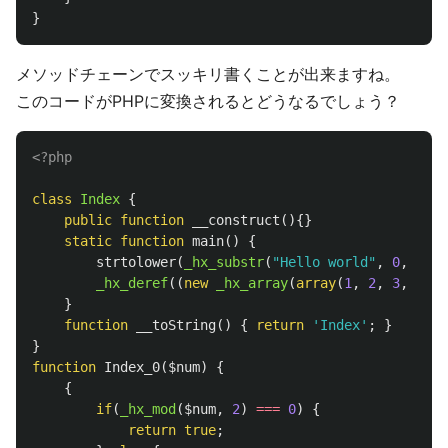
}
メソッドチェーンでスッキリ書くことが出来ますね。
このコードがPHPに変換されるとどうなるでしょう？
<?php
class
Index
{
public
function
__construct
(){}
static
function
main
()
{
strtolower
(
_hx_substr
(
"Hello world"
,
0
,
5
));
_hx_deref
((
new
_hx_array
(
array
(
1
,
2
,
3
,
4
,
5
}
function
__toString
()
{
return
'Index'
;
}
}
function
Index_0
(
$num
)
{
{
if
(
_hx_mod
(
$num
,
2
)
===
0
)
{
return
true
;