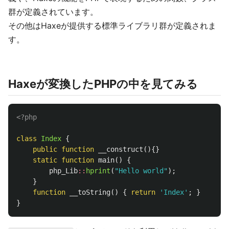
群が定義されています。
その他はHaxeが提供する標準ライブラリ群が定義されま
す。
Haxeが変換したPHPの中を見てみる
<?php
class
Index
{
public
function
__construct
(){}
static
function
main
()
{
php_Lib
::
hprint
(
"Hello world"
);
}
function
__toString
()
{
return
'Index'
;
}
}