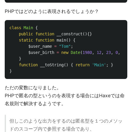
PHPではどのように表現されるでしょうか？
class
Main
{
public
function
__construct
(){}
static
function
main
()
{
$user_name
=
"Tom"
;
$user_birth
=
new
Date
(
1980
,
12
,
23
,
0
,
0
,
0
}
function
__toString
()
{
return
'Main'
;
}
}
ただの変数になりました。
PHPで匿名の型というのを表現する場合にはHaxeでは命
名規則で解決するようです。
但しこのような出力をするのは匿名型を１つのメソッ
ドのスコープ内で参照する場合であり、