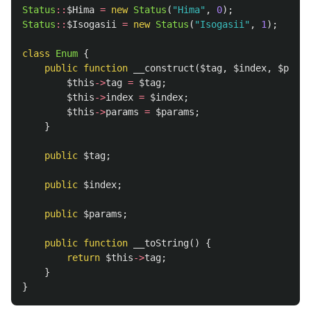
Status
::
$Hima
=
new
Status
(
"Hima"
,
0
);
Status
::
$Isogasii
=
new
Status
(
"Isogasii"
,
1
);
class
Enum
{
public
function
__construct
(
$tag
,
$index
,
$param
$this
->
tag
=
$tag
;
$this
->
index
=
$index
;
$this
->
params
=
$params
;
}
public
$tag
;
public
$index
;
public
$params
;
public
function
__toString
()
{
return
$this
->
tag
;
}
}