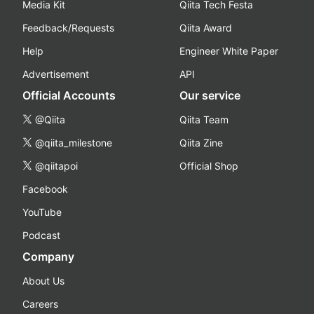
Media Kit
Qiita Tech Festa
Feedback/Requests
Qiita Award
Help
Engineer White Paper
Advertisement
API
Official Accounts
Our service
@Qiita
Qiita Team
@qiita_milestone
Qiita Zine
@qiitapoi
Official Shop
Facebook
YouTube
Podcast
Company
About Us
Careers