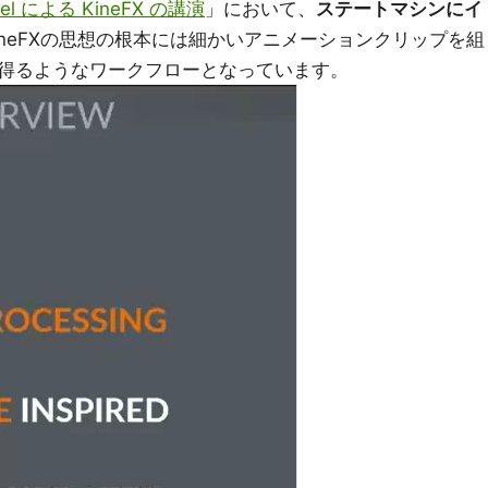
ruel による KineFX の講演
」において、
ステートマシンにイ
ineFXの思想の根本には細かいアニメーションクリップを組
得るようなワークフローとなっています。