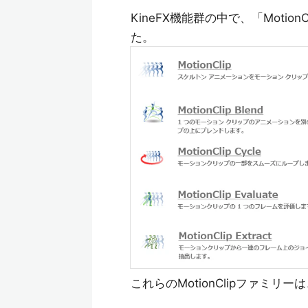
KineFX機能群の中で、「Moti
た。
これらのMotionClipファミ