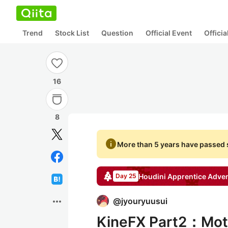
Trend
Stock List
Question
Official Event
Offici
16
8
info
More than 5 years have passed s
Houdini Apprentice
Adven
Day 25
more_horiz
@
jyouryuusui
KineFX Part2：