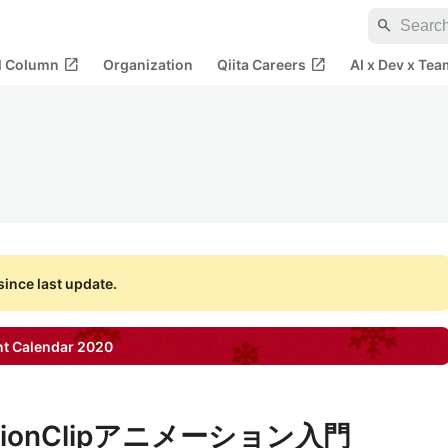
search
open_in_new
open_in_new
al Column
Organization
Qiita Careers
AI x Dev x Tea
ince last update.
t Calendar
2020
MotionClipアニメーション入門