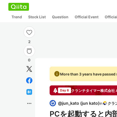
Trend
Stock List
Question
Official Event
Offici
2
0
info
More than 3 years have passed s
クランチタイマー株式会社
A
Day 6
more_horiz
@
jun_kato
(
jun kato
)
in
PCを起動すると内