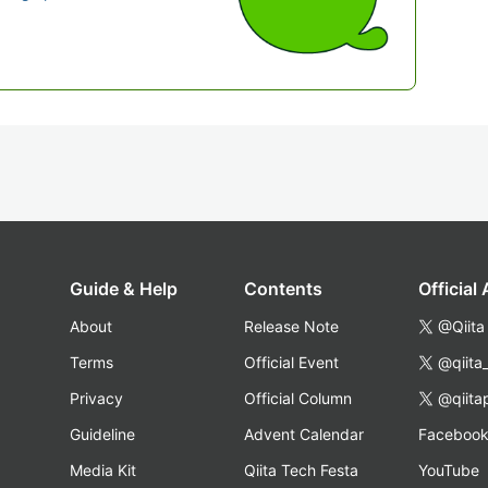
Guide & Help
Contents
Official
About
Release Note
@Qiita
Terms
Official Event
@qiita
Privacy
Official Column
@qiita
Guideline
Advent Calendar
Faceboo
Media Kit
Qiita Tech Festa
YouTube