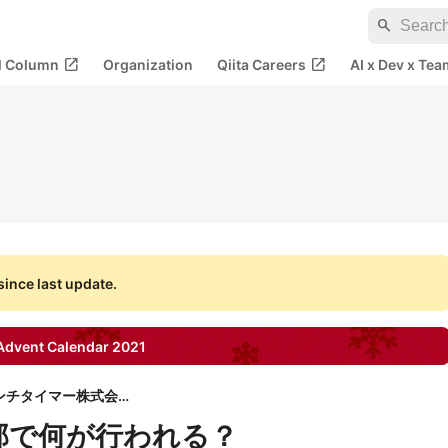
search
open_in_new
open_in_new
al Column
Organization
Qiita Careers
AI x Dev x Tea
ince last update.
dvent Calendar
2021
クランチタイマー株式会社
部で何が行われる？