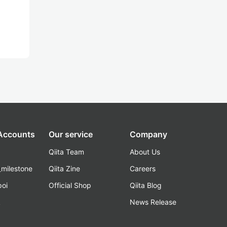
 Accounts
Our service
Company
Qiita Team
About Us
_milestone
Qiita Zine
Careers
poi
Official Shop
Qiita Blog
k
News Release