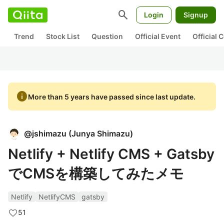
search
Login
Signup
Trend
Stock List
Question
Official Event
Official
info
More than 5 years have passed since last update.
@
jshimazu
(
Junya Shimazu
)
Netlify + Netlify CMS + Gatsby
でCMSを構築してみたメモ
Netlify
NetlifyCMS
gatsby
51