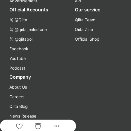
Advertisement
API
Official Accounts
Our service
@Qiita
Qiita Team
@qiita_milestone
Qiita Zine
@qiitapoi
Official Shop
Facebook
YouTube
Podcast
Company
About Us
Careers
Qiita Blog
News Release
more_horiz