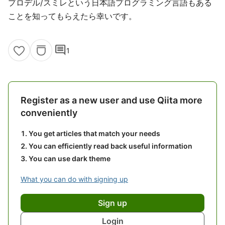
プロデル/スミレという日本語プログラミング言語もある
ことを知ってもらえたら幸いです。
comment
1
Register as a new user and use Qiita more
conveniently
You get articles that match your needs
You can efficiently read back useful information
You can use dark theme
What you can do with signing up
Sign up
Login