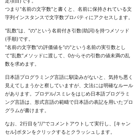
定項目)です。
つまり"名前の文字数"と書くと、名前に保持されている文
字列インスタンスで文字数プロパティにアクセスします。
"乱数"は、"の"という名前付き引数(助詞)を持つメソッド
(手順)です。
"名前の文字数"の評価値を"の"という名前の実引数とし
て"乱数"メソッドに渡して、0からその引数の値未満の乱
数を求めます。
日本語プログラミング言語に馴染みがないと、気持ち悪く
見えてしまうかと察していますが、文法には明確なルール
があります。プロデル/スミレをはじめ日本語プログラミ
ング言語は、形式言語の範疇で日本語の表記を用いたプロ
グラムが書けます。
なお、2行目を"//"でコメントアウトして実行し、[キャン
セル]ボタンをクリックするとクラッシュします。