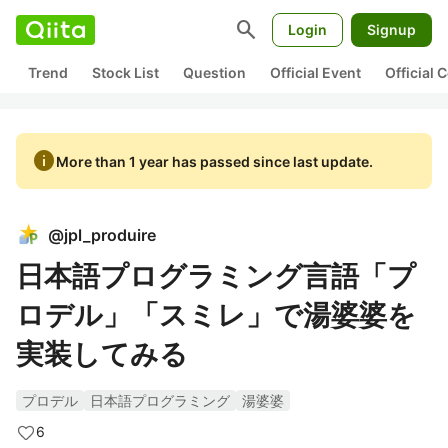
search
Login
Signup
Trend
Stock List
Question
Official Event
Official
info
More than 1 year has passed since last update.
@
jpl_produire
日本語プログラミング言語「プ
ロデル」「スミレ」で湯婆婆を
実装してみる
プロデル
日本語プログラミング
湯婆婆
6