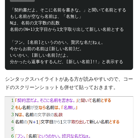
「契約書だよ。そこに名前を書きな。」と聞いて名前とする

もし名前が空なら名前は、「名無し」

Nは、名前の文字数の乱数

名前の(N+1)文字目から1文字取り出して新しい名前とする

「フン。[名前]というのかい。贅沢な名だねぇ。

今からお前の名前は[新しい名前]だ。

いいかい、[新しい名前]だよ。

シンタックスハイライトがある方が読みやすいので、コー
ドのスクリーンショットも併せて貼っておきます。