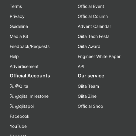
Terms
Official Event
Privacy
Official Column
Guideline
Advent Calendar
Media Kit
Qiita Tech Festa
Feedback/Requests
Qiita Award
Help
Engineer White Paper
Advertisement
API
Official Accounts
Our service
@Qiita
Qiita Team
@qiita_milestone
Qiita Zine
@qiitapoi
Official Shop
Facebook
YouTube