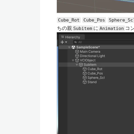
Cube_Rot
Cube_Pos
Sphere_Sc
ちの親
に
コ
Subitem
Animation