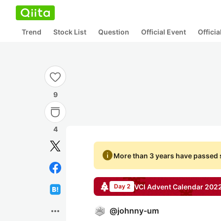
Trend
Stock List
Question
Official Event
Offici
9
4
info
More than 3 years have passed s
VCI
Advent Calendar
202
Day 2
more_horiz
@
johnny-um