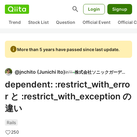
search
Login
Signup
Trend
Stock List
Question
Official Event
Official
info
More than 5 years have passed since last update.
@
jnchito
(
Junichi Ito
)
in
株式会社ソニックガーデン
dependent: :restrict_with_erro
r と :restrict_with_exception の
違い
Rails
250