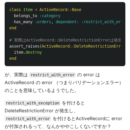
class
Item
<
ActiveRecord
::
Base
belongs_to
:category
has_many
:orders
,
dependent: :restrict_with_error
end
# 実際はActiveRecord::DeleteRestrictionErrorは発生し
assert_raises
(
ActiveRecord
::
DeleteRestrictionError
)
item
.
destroy
end
が、実際は
の error は
restrict_with_error
ActiveRecord の error （つまりバリデーションエラー）
のことを意味しているようでした。
を付けると
restrict_with_exception
DeleteRestrictionError が発生し、
を付けるとActiveRecordに error
restrict_with_error
が付加されるって、なんかややこしくないですか？