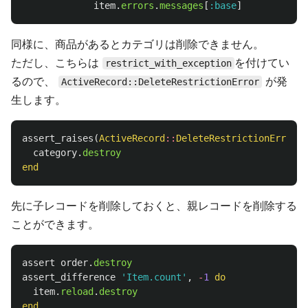
item
.
errors
.
messages
[
:base
]
同様に、商品があるとカテゴリは削除できません。
ただし、こちらは
を付けてい
restrict_with_exception
るので、
が発
ActiveRecord::DeleteRestrictionError
生します。
assert_raises
(
ActiveRecord
::
DeleteRestrictionError
)
category
.
destroy
end
先に子レコードを削除しておくと、親レコードを削除する
ことができます。
assert
order
.
destroy
assert_difference
'Item.count'
,
-
1
do
item
.
reload
.
destroy
end