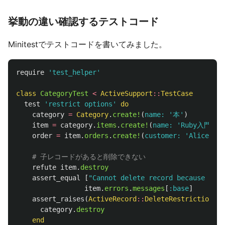
挙動の違い確認するテストコード
Minitestでテストコードを書いてみました。
require
'test_helper'
class
CategoryTest
<
ActiveSupport
::
TestCase
test
'restrict options'
do
category
=
Category
.
create!
(
name: 
'本'
)
item
=
category
.
items
.
create!
(
name: 
'Ruby入門'
)
order
=
item
.
orders
.
create!
(
customer: 
'Alice'
)
# 子レコードがあると削除できない
refute
item
.
destroy
assert_equal
[
"Cannot delete record because depe
item
.
errors
.
messages
[
:base
]
assert_raises
(
ActiveRecord
::
DeleteRestrictionErr
category
.
destroy
end