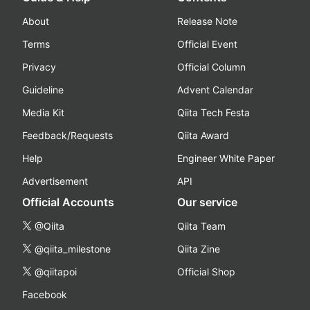
About
Release Note
Terms
Official Event
Privacy
Official Column
Guideline
Advent Calendar
Media Kit
Qiita Tech Festa
Feedback/Requests
Qiita Award
Help
Engineer White Paper
Advertisement
API
Official Accounts
Our service
@Qiita
Qiita Team
@qiita_milestone
Qiita Zine
@qiitapoi
Official Shop
Facebook