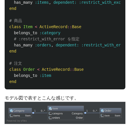
has_many
:items
,
dependent: :restrict_with_excepti
end
# 商品
class
Item
<
ActiveRecord
::
Base
belongs_to
:category
# :restrict_with_error を指定
has_many
:orders
,
dependent: :restrict_with_error
end
# 注文
class
Order
<
ActiveRecord
::
Base
belongs_to
:item
end
モデル図で表すとこんな感じです。