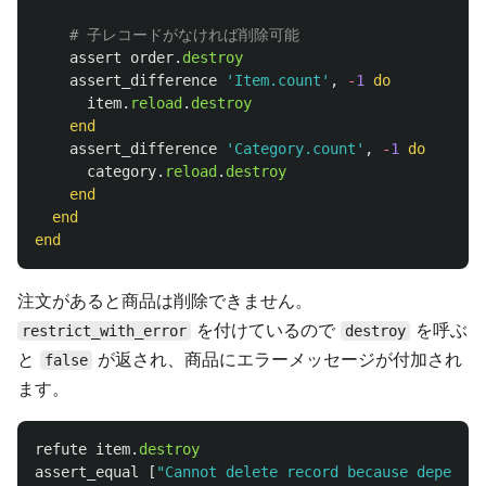
# 子レコードがなければ削除可能
assert
order
.
destroy
assert_difference
'Item.count'
,
-
1
do
item
.
reload
.
destroy
end
assert_difference
'Category.count'
,
-
1
do
category
.
reload
.
destroy
end
end
end
注文があると商品は削除できません。
を付けているので
を呼ぶ
restrict_with_error
destroy
と
が返され、商品にエラーメッセージが付加され
false
ます。
refute
item
.
destroy
assert_equal
[
"Cannot delete record because dependen