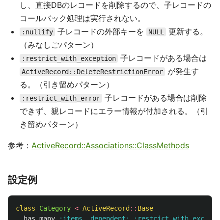
し、直接DBのレコードを削除するので、子レコードの
コールバック処理は実行されない。
子レコードの外部キーを
更新する。
:nullify
NULL
（みなしごパターン）
子レコードがある場合は
:restrict_with_exception
が発生す
ActiveRecord::DeleteRestrictionError
る。（引き留めパターン）
子レコードがある場合は削除
:restrict_with_error
できず、親レコードにエラー情報が付加される。（引
き留めパターン）
参考：
ActiveRecord::Associations::ClassMethods
設定例
class
Category
<
ActiveRecord
::
Base
has_many
:items
,
dependent: :restrict_with_excepti