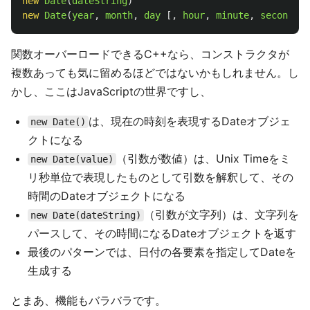
new
Date
(
dateString
)
new
Date
(
year
,
month
,
day
[,
hour
,
minute
,
second
,
m
関数オーバーロードできるC++なら、コンストラクタが
複数あっても気に留めるほどではないかもしれません。し
かし、ここはJavaScriptの世界ですし、
は、現在の時刻を表現するDateオブジェ
new Date()
クトになる
（引数が数値）は、Unix Timeをミ
new Date(value)
リ秒単位で表現したものとして引数を解釈して、その
時間のDateオブジェクトになる
（引数が文字列）は、文字列を
new Date(dateString)
パースして、その時間になるDateオブジェクトを返す
最後のパターンでは、日付の各要素を指定してDateを
生成する
とまあ、機能もバラバラです。