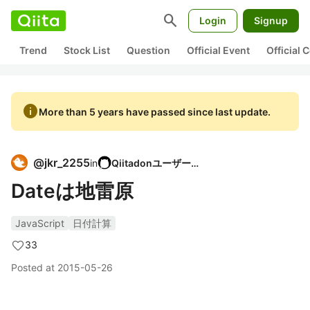
search
Login
Signup
Trend
Stock List
Question
Official Event
Official
info
More than 5 years have passed since last update.
@
jkr_2255
in
Qiitadonユーザー会
Dateは地雷原
JavaScript
日付計算
33
Posted at
2015-05-26