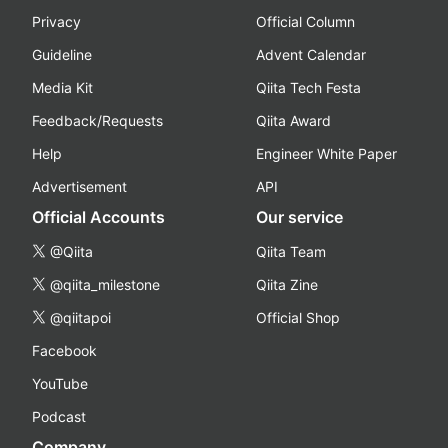
Privacy
Official Column
Guideline
Advent Calendar
Media Kit
Qiita Tech Festa
Feedback/Requests
Qiita Award
Help
Engineer White Paper
Advertisement
API
Official Accounts
Our service
@Qiita
Qiita Team
@qiita_milestone
Qiita Zine
@qiitapoi
Official Shop
Facebook
YouTube
Podcast
Company