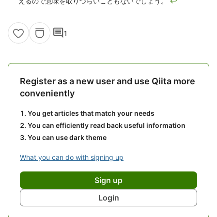
えるので意味を取りづらいこともないでしょう。
↩
comment
1
Register as a new user and use Qiita more
conveniently
You get articles that match your needs
You can efficiently read back useful information
You can use dark theme
What you can do with signing up
Sign up
Login