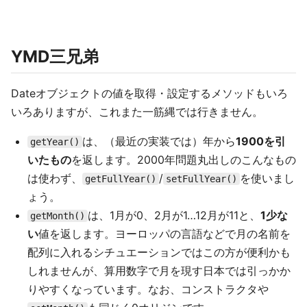
YMD三兄弟
Dateオブジェクトの値を取得・設定するメソッドもいろ
いろありますが、これまた一筋縄では行きません。
は、（最近の実装では）年から
1900を引
getYear()
いたもの
を返します。2000年問題丸出しのこんなもの
は使わず、
/
を使いまし
getFullYear()
setFullYear()
ょう。
は、1月が0、2月が1…12月が11と、
1少な
getMonth()
い
値を返します。ヨーロッパの言語などで月の名前を
配列に入れるシチュエーションではこの方が便利かも
しれませんが、算用数字で月を現す日本では引っかか
りやすくなっています。なお、コンストラクタや