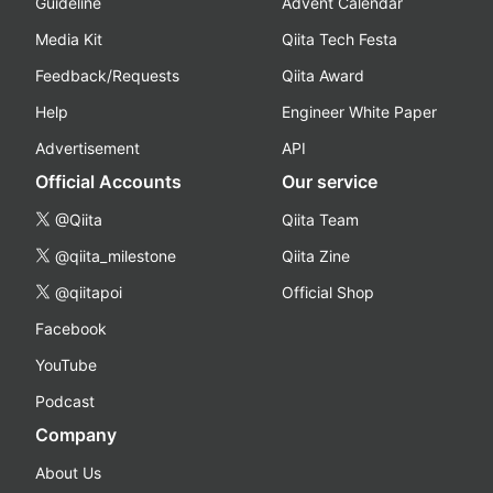
Guideline
Advent Calendar
Media Kit
Qiita Tech Festa
Feedback/Requests
Qiita Award
Help
Engineer White Paper
Advertisement
API
Official Accounts
Our service
@Qiita
Qiita Team
@qiita_milestone
Qiita Zine
@qiitapoi
Official Shop
Facebook
YouTube
Podcast
Company
About Us