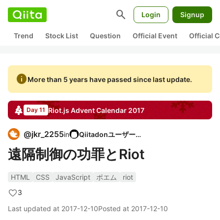
search
Login
Signup
Trend
Stock List
Question
Official Event
Official
info
More than 5 years have passed since last update.
Riot.js
Advent Calendar
2017
Day 11
@
jkr_2255
in
Qiitadonユーザー会
遠隔制御の功罪とRiot
HTML
CSS
JavaScript
ポエム
riot
3
Last updated at
2017-12-10
Posted at
2017-12-10