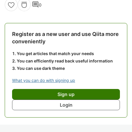
comment
0
Register as a new user and use Qiita more
conveniently
You get articles that match your needs
You can efficiently read back useful information
You can use dark theme
What you can do with signing up
Sign up
Login