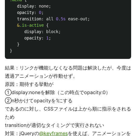
display
:
none
;
opacity
:
0
;
transition
:
all
0
.5s
ease-out
;
&
.is-active
{
display
:
block
;
opacity
:
1
;
}
}
結果：リンクが機能しなくなる問題は解決したが、今度は
透過アニメーションが作動せず。
原因：期待する挙動が
①display:noneを解除（この時点でopacity:0）
②n秒かけてopacityを1にする
であるのに対し、CSSファイルは上から順に指示をされる
ため
transitionが適切なタイミングで実行されない
対策：jQueryの
@keyframes
を使えば、アニメーションを