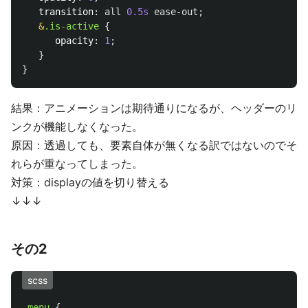
transition
:
all
0
.5s
ease-out
;
&
.is-active
{
opacity
:
1
;
}
}
結果：アニメーションは期待通りになるが、ヘッダーのリ
ンクが機能しなくなった。
原因：透過しても、要素自体が無くなる訳ではないのでそ
れらが重なってしまった。
対策：displayの値を切り替える
↓↓↓
その2
scss
.menu
{