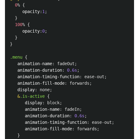
0
%
{
opacity
:
1
;
}
100
%
{
opacity
:
0
;
}
}
.menu
{
animation-name
:
fadeOut
;
animation-duration
:
0
.6s
;
animation-timing-function
:
ease-out
;
animation-fill-mode
:
forwards
;
display
:
none
;
&
.is-active
{
display
:
block
;
animation-name
:
fadeIn
;
animation-duration
:
0
.6s
;
animation-timing-function
:
ease-out
;
animation-fill-mode
:
forwards
;
}