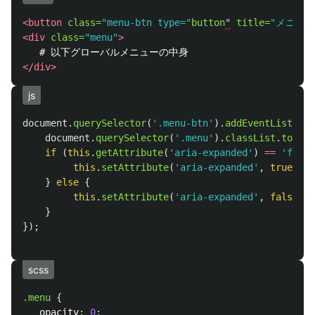
<button
class=
"menu-btn type="
button
"
title=
"メニュー
<div
class=
"menu"
>
</div>
js
document
.
querySelector
(
'
.menu-btn
'
).
addEventListener
document
.
querySelector
(
'
.menu
'
).
classList
.
toggle
if 
(
this
.
getAttribute
(
'
aria-expanded
'
)
==
'
false
this
.
setAttribute
(
'
aria-expanded
'
,
true
);
}
else
{
this
.
setAttribute
(
'
aria-expanded
'
,
false
);
}
});
scss
.menu
{
opacity
:
0
;