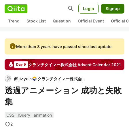
search
Login
Signup
Trend
Stock List
Question
Official Event
Official
info
More than 3 years have passed since last update.
クランチタイマー株式会社
Advent Calendar
2021
Day 9
@
jizya
in
クランチタイマー株式会社
透過アニメーション 成功と失敗
集
CSS
jQuery
animation
2