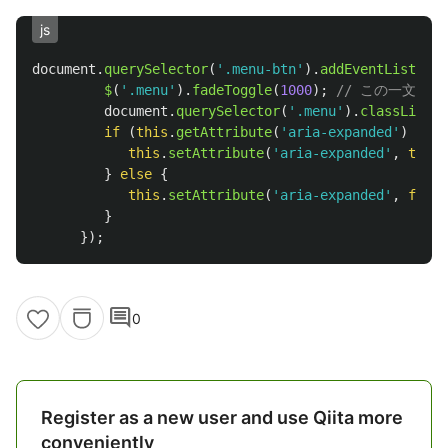
js
document
.
querySelector
(
'
.menu-btn
'
).
addEventListener
$
(
'
.menu
'
).
fadeToggle
(
1000
);
// この一文を追
document
.
querySelector
(
'
.menu
'
).
classList
.
t
if 
(
this
.
getAttribute
(
'
aria-expanded
'
)
==
'
this
.
setAttribute
(
'
aria-expanded
'
,
true
)
}
else
{
this
.
setAttribute
(
'
aria-expanded
'
,
false
}
});
comment
0
Register as a new user and use Qiita more
conveniently