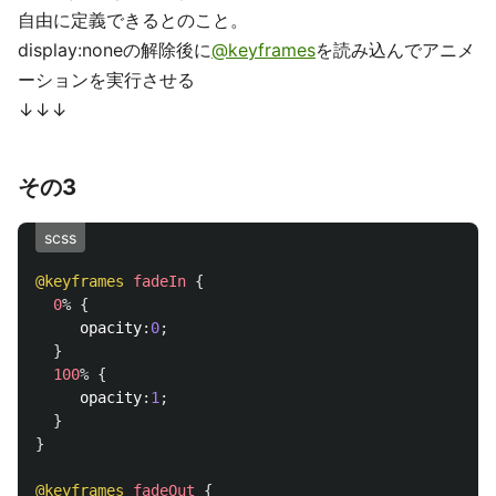
自由に定義できるとのこと。
display:noneの解除後に
@keyframes
を読み込んでアニメ
ーションを実行させる
↓↓↓
その3
scss
@keyframes
fadeIn
{
0
%
{
opacity
:
0
;
}
100
%
{
opacity
:
1
;
}
}
@keyframes
fadeOut
{