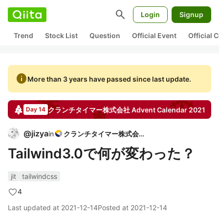
search
Login
Signup
Trend
Stock List
Question
Official Event
Official
info
More than 3 years have passed since last update.
クランチタイマー株式会社
Advent Calendar
2021
Day 14
@
jizya
in
クランチタイマー株式会社
Tailwind3.0で何が変わった？
jit
tailwindcss
4
Last updated at
2021-12-14
Posted at
2021-12-14