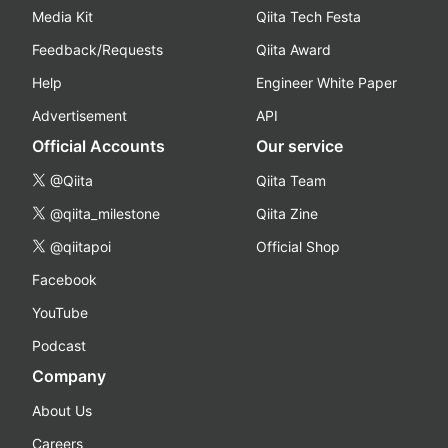
Media Kit
Qiita Tech Festa
Feedback/Requests
Qiita Award
Help
Engineer White Paper
Advertisement
API
Official Accounts
Our service
@Qiita
Qiita Team
@qiita_milestone
Qiita Zine
@qiitapoi
Official Shop
Facebook
YouTube
Podcast
Company
About Us
Careers