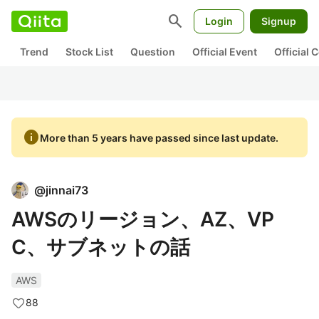
search
Login
Signup
Trend
Stock List
Question
Official Event
Official
info
More than 5 years have passed since last update.
@
jinnai73
AWSのリージョン、AZ、VP
C、サブネットの話
AWS
88