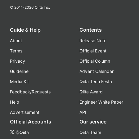
© 2011-
2026
Qiita Inc.
Guide & Help
Contents
About
Release Note
Terms
Official Event
Privacy
Official Column
Guideline
Advent Calendar
Media Kit
Qiita Tech Festa
Feedback/Requests
Qiita Award
Help
Engineer White Paper
Advertisement
API
Official Accounts
Our service
@Qiita
Qiita Team