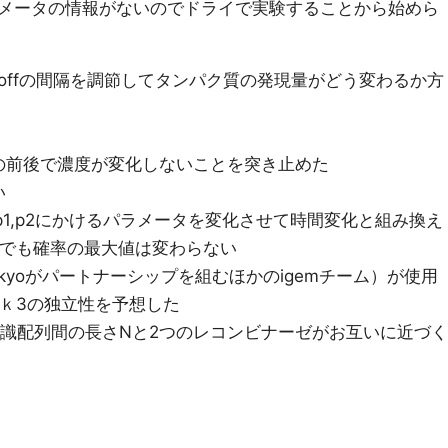
メータの情報がないのでドライで実験することから始めら
 offの間隔を調節してタンパク質の発現量がどう変わるか方
の前後で濃度が変化しないことを突き止めた
い
p1,p2にかけるパラメータを変化させて時間変化と組み換え
aでも確率の最大値は変わらない
g（u‐tokyoがパートナーシップを組むほかのigemチーム）が使用
odelでｋ3の独立性を予想した
odelで 認識配列間の長さNと2つのレコンビナーゼがお互いに近づく