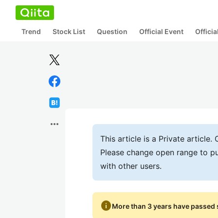
Trend
Stock List
Question
Official Event
Offici
more_horiz
This article is a Private articl
Please change open range to pu
with other users.
info
More than 3 years have passed s