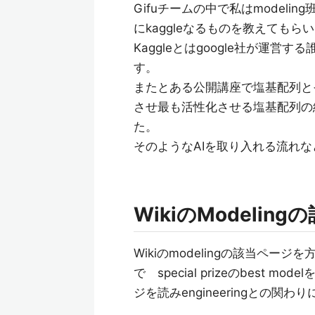
Gifuチームの中で私はmodeli
にkaggleなるものを教えても
Kaggleとはgoogle社が運
す。
またとある公開講座で塩基配列と
させ最も活性化させる塩基配列の
た。
そのようなAIを取り入れる流れ
WikiのModeli
Wikiのmodelingの該当ペ
で special prizeのbest 
ジを読みengineeringとの