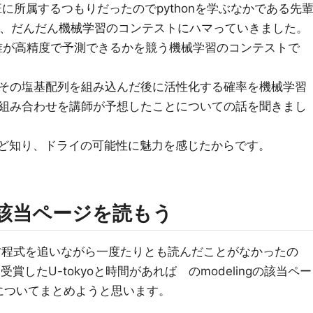
ng班に所属するつもりだったのでpythonを学ぶなかである先
らい、だんだん機械学習のコンテストにハマっていきました。
営する誰が高精度で予測できるかを競う機械学習のコンテストで
その塩基配列を組み込んだ後に活性化する確率を機械学習
組み合わせを講師が予想したことについての話を聞きまし
など知り、ドライの可能性に魅力を感じたからです。
ngの該当ページを読もう
ージを方程式を追いながら一度たりとも読んだことがなかったの
modelを受賞したU-tokyoと時間があれば のmodelingの該当ペー
関わりについてまとめようと思います。