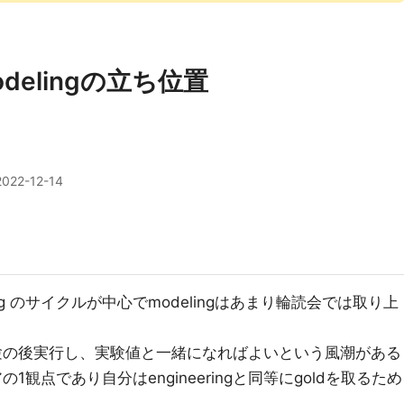
odelingの立ち位置
2022-12-14
ing のサイクルが中心でmodelingはあまり輪読会では取り上
gは実験の後実行し、実験値と一緒になればよいという風潮がある
の1観点であり自分はengineeringと同等にgoldを取るため
。