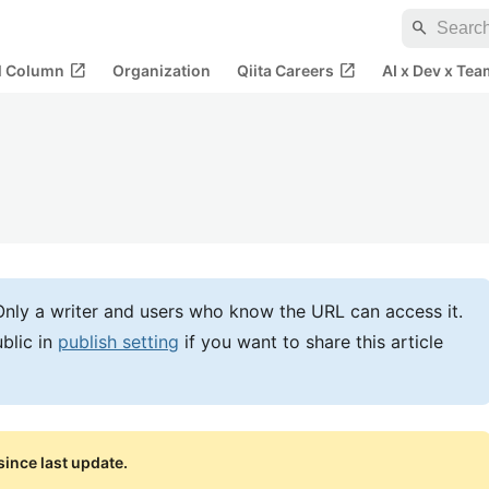
search
open_in_new
open_in_new
al Column
Organization
Qiita Careers
AI x Dev x Tea
e. Only a writer and users who know the URL can access it.
blic in
publish setting
if you want to share this article
ince last update.