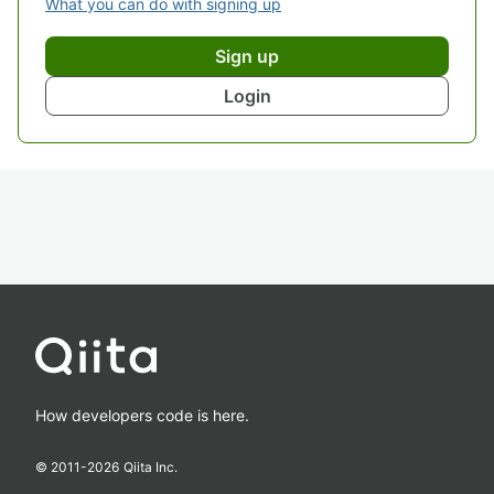
What you can do with signing up
Sign up
Login
How developers code is here.
© 2011-
2026
Qiita Inc.