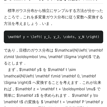
標準ガウス分布から独立にサンプルする方法が分かった
ところで，これを多変量ガウス分布に従う変数へ変換する
方法を考えましょう．いま，
であり，目標のガウス分布は $\mathcal{N}\left( \mathbf
z\mid \boldsymbol \mu, \mathbf \Sigma \right)$ であ
るとします．
まず，$\mathbf y$ を $\mathbf t \sim
\mathcal{N}\left( \mathbf t\mid \mathbf 0, \mathbf
\Sigma \right)$ へ変換することを考えます．これが出来
れば，$\mathbf z = \mathbf t + \boldsymbol \mu$ で
簡単に $\mathbf z$ を求められます． $\mathbf y \to
\mathbf t$ の変換を $ \mathbf t = \mathbf P \mathbf y