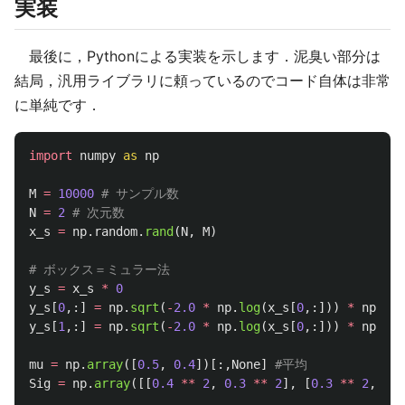
実装
最後に，Pythonによる実装を示します．泥臭い部分は
結局，汎用ライブラリに頼っているのでコード自体は非常
に単純です．
import
numpy
as
np
M
=
10000
N
=
2
x_s
=
np
.
random
.
rand
(
N
,
M
)
y_s
=
x_s
*
0
y_s
[
0
,:]
=
np
.
sqrt
(
-
2.0
*
np
.
log
(
x_s
[
0
,:]))
*
np
.
cos
y_s
[
1
,:]
=
np
.
sqrt
(
-
2.0
*
np
.
log
(
x_s
[
0
,:]))
*
np
.
sin
mu
=
np
.
array
([
0.5
,
0.4
])[:,
None
]
Sig
=
np
.
array
([[
0.4
**
2
,
0.3
**
2
],
[
0.3
**
2
,
0.4