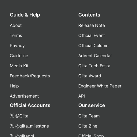
Guide & Help
Contents
About
Release Note
Terms
Official Event
Privacy
Official Column
Guideline
Advent Calendar
Media Kit
Qiita Tech Festa
Feedback/Requests
Qiita Award
Help
Engineer White Paper
Advertisement
API
Official Accounts
Our service
@Qiita
Qiita Team
@qiita_milestone
Qiita Zine
@qiitapoi
Official Shop