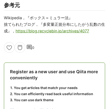
参考元
Wikipedia，『ボックス＝ミュラー法』
捨てられたブログ，『多変量正規分布にしたがう乱数の生
成』，
https://blog.recyclebin.jp/archives/4077
comment
0
Register as a new user and use Qiita more
conveniently
You get articles that match your needs
You can efficiently read back useful information
You can use dark theme