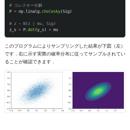
P
=
np
.
linalg
.
cholesky
(
Sig
)
z_s
=
P
.
dot
(
y_s
)
+
mu
このプログラムによりサンプリングした結果が下図（左）
です．右に示す実際の確率分布に従ってサンプルされてい
ることが確認できます．