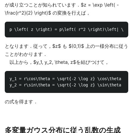
が成り立つことが知られています．$z = \exp \left( -
\frac{r^2}{2} \right)$ の変換を行えば，
となります．従って，$z$ も $(0,1)$ 上の一様分布に従う
ことがわかります．
以上から，$y_1, y_2, \theta, z$を結びつけて，
y_1 = r\cos\theta = \sqrt{-2 \log z} \cos\theta \\

の式を得ます．
多変量ガウス分布に従う乱数の生成