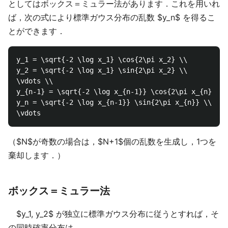
としてはボックス＝ミュラー法があります．これを用いれ
ば，次の式により標準ガウス分布の乱数 $y_n$ を得るこ
とができます．
y_1 = \sqrt{-2 \log x_1} \cos{2\pi x_2} \\

y_2 = \sqrt{-2 \log x_1} \sin{2\pi x_2} \\

\vdots \\

y_{n-1} = \sqrt{-2 \log x_{n-1}} \cos{2\pi x_{n}} \\

y_n = \sqrt{-2 \log x_{n-1}} \sin{2\pi x_{n}} \\

（$N$が奇数の場合は，$N+1$個の乱数を生成し，1つを
棄却します．）
ボックス＝ミュラー法
$y_1, y_2$ が独立に標準ガウス分布に従うとすれば，そ
の同時確率分布は，