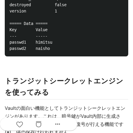
destroyed          false

version            1

===== Data =====

Key        Value

---        -----

passwd1    himitsu

トランジットシークレットエンジン
を使ってみる
Vaultの面白い機能としてトランジットシークレットエン
ジンがあります。これは、暗号鍵がVault内部に生成さ
more_horiz
れ、与えられたデータの暗号化や復号が行える機能です
(※)。値の保存は行われません。