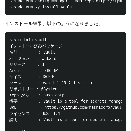
$ sudo yum-config-manager --add-repo https://rpm.rel
インストール結果、以下のようになりました。
$ yum info vault

インストール済みパッケージ

名前         : vault

バージョン   : 1.15.2

リリース     : 1

Arch         : x86_64

サイズ       : 369 M

ソース       : vault-1.15.2-1.src.rpm

リポジトリー : @System

repo から    : hashicorp

概要         : Vault is a tool for secrets management
URL          : https://github.com/hashicorp/vault

ライセンス   : BUSL-1.1

説明         : Vault is a tool for secrets management