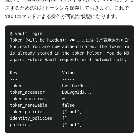
スするための認証トークンを保存しておきます。これで、
vaultコマンドによる操作が可能な状態になります。
$ vault login

Token (will be hidden): <= ここに先ほど表示されたInitia
Success! You are now authenticated. The token inform
is already stored in the token helper. You do NOT ne
again. Future Vault requests will automatically use 
Key                  Value

---                  -----

token                hvs.GmzOc...

token_accessor       D9LvgmIdJ...

token_duration       ∞

token_renewable      false

token_policies       ["root"]

identity_policies    []
