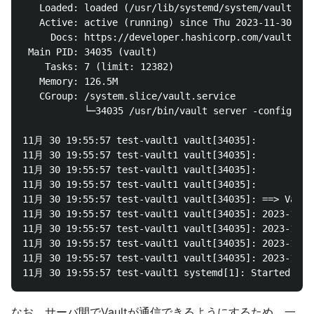
   Loaded: loaded (/usr/lib/systemd/system/vault.ser
   Active: active (running) since Thu 2023-11-30 19:
     Docs: https://developer.hashicorp.com/vault/doc
 Main PID: 34035 (vault)

    Tasks: 7 (limit: 12382)

   Memory: 126.5M

   CGroup: /system.slice/vault.service

           └─34035 /usr/bin/vault server -config=/et
11月 30 19:55:57 test-vault1 vault[34035]:           
11月 30 19:55:57 test-vault1 vault[34035]:           
11月 30 19:55:57 test-vault1 vault[34035]:           
11月 30 19:55:57 test-vault1 vault[34035]:           
11月 30 19:55:57 test-vault1 vault[34035]: ==> Vault 
11月 30 19:55:57 test-vault1 vault[34035]: 2023-11-30
11月 30 19:55:57 test-vault1 vault[34035]: 2023-11-30
11月 30 19:55:57 test-vault1 vault[34035]: 2023-11-30
11月 30 19:55:57 test-vault1 vault[34035]: 2023-11-30
なお、サーバ間でVaultが通信できるようにするため、一