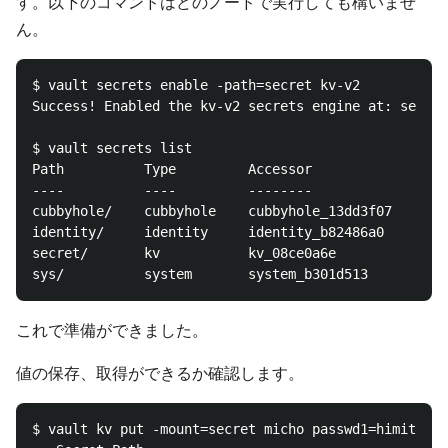
す。以下のコマンドはどのノードで実行しても構いませ
ん。
$ vault secrets enable -path=secret kv-v2

Success! Enabled the kv-v2 secrets engine at: secret
$ vault secrets list

Path          Type         Accessor              Des
----          ----         --------              ---
cubbyhole/    cubbyhole    cubbyhole_13dd3f07    per
identity/     identity     identity_b82486a0     ide
secret/       kv           kv_08ce0a6e           n/a

これで準備ができました。
値の保存、取得ができるか確認します。
$ vault kv put -mount=secret micho passwd1=himitsu p