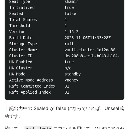
Seal Type               shamir

Initialized             true

Sealed                  false

Total Shares            1

Threshold               1

Version                 1.15.2

Build Date              2023-11-06T11:33:28Z

Storage Type            raft

Cluster Name            vault-cluster-1df2da86

Cluster ID              dec208b8-ccfb-b043-b164-c38f
HA Enabled              true

HA Cluster              n/a

HA Mode                 standby

Active Node Address     <none>

Raft Committed Index    31

上記出力中の Sealed が false になっていれば、Unseal成
功です。
続いて、
コマンドを用いて、Vaultにアクセ
vault login