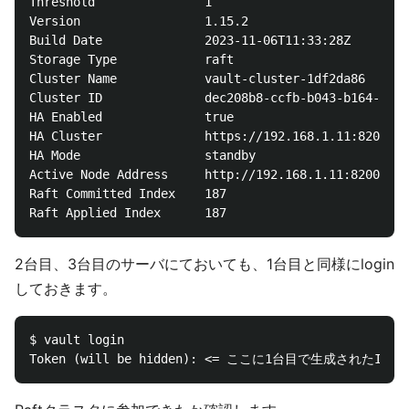
Threshold               1

Version                 1.15.2

Build Date              2023-11-06T11:33:28Z

Storage Type            raft

Cluster Name            vault-cluster-1df2da86

Cluster ID              dec208b8-ccfb-b043-b164-c38f
HA Enabled              true

HA Cluster              https://192.168.1.11:8201

HA Mode                 standby

Active Node Address     http://192.168.1.11:8200

Raft Committed Index    187

2台目、3台目のサーバにておいても、1台目と同様にlogin
しておきます。
$ vault login
