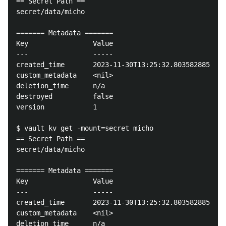
== Secret Path ==

secret/data/micho

======= Metadata =======

Key                Value

---                -----

created_time       2023-11-30T13:25:32.803582885Z

custom_metadata    <nil>

deletion_time      n/a

destroyed          false

version            1

$ vault kv get -mount=secret micho

== Secret Path ==

secret/data/micho

======= Metadata =======

Key                Value

---                -----

created_time       2023-11-30T13:25:32.803582885Z

custom_metadata    <nil>

deletion_time      n/a
