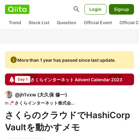
search
Login
Signup
Trend
Stock List
Question
Official Event
Official
info
More than 1 year has passed since last update.
さくらインターネット
Advent Calendar
2023
Day 1
@
jh1vxw
(
大久保 修一
)
in
さくらインターネット株式会社
さくらのクラウドでHashiCorp
Vaultを動かすメモ