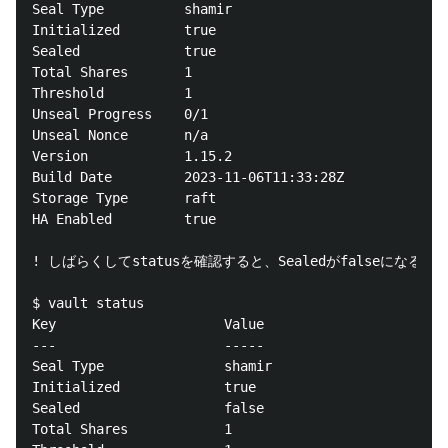
Seal Type          shamir

Initialized        true

Sealed             true

Total Shares       1

Threshold          1

Unseal Progress    0/1

Unseal Nonce       n/a

Version            1.15.2

Build Date         2023-11-06T11:33:28Z

Storage Type       raft

HA Enabled         true

! しばらくしてstatusを確認すると、Sealedがfalseになる

$ vault status

Key                     Value

---                     -----

Seal Type               shamir

Initialized             true

Sealed                  false

Total Shares            1
