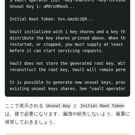
Unseal Key 1: uMXru9Reu9...

Initial Root Token: hvs.GmzOc2Q9...

Vault initialized with 1 key shares and a key thresh
distribute the key shares printed above. When the Va
restarted, or stopped, you must supply at least 1 of
before it can start servicing requests.

Vault does not store the generated root key. Without
reconstruct the root key, Vault will remain permanen
It is possible to generate new unseal keys, provided
ここで表示される
と
Unseal Key
Initial Root Token
は、後で必要になります。漏洩や紛失しないよう、厳重に
保管しておきましょう。