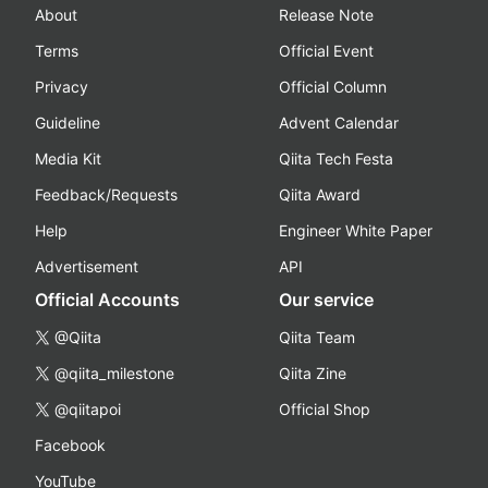
About
Release Note
Terms
Official Event
Privacy
Official Column
Guideline
Advent Calendar
Media Kit
Qiita Tech Festa
Feedback/Requests
Qiita Award
Help
Engineer White Paper
Advertisement
API
Official Accounts
Our service
@Qiita
Qiita Team
@qiita_milestone
Qiita Zine
@qiitapoi
Official Shop
Facebook
YouTube