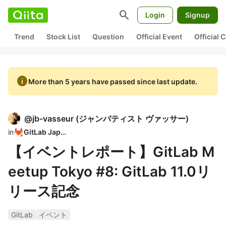
search
Login
Signup
Trend
Stock List
Question
Official Event
Official
info
More than 5 years have passed since last update.
@
jb-vasseur
(
ジャンバティスト ヴァッサー
)
in
GitLab Japan
【イベントレポート】GitLab M
eetup Tokyo #8: GitLab 11.0リ
リース記念
GitLab
イベント