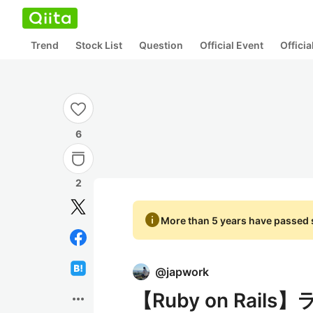
Trend
Stock List
Question
Official Event
Offici
6
2
info
More than 5 years have passed s
@
japwork
【Ruby on Ra
more_horiz