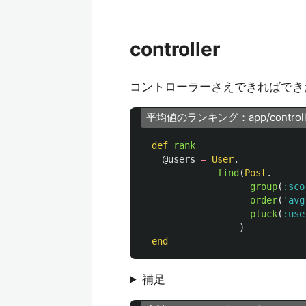
controller
コントローラーさえできればでき
平均値のランキング：app/controllers/
def
rank
@users
=
User
.
find
(
Post
.
group
(
:sco
order
(
'avg
pluck
(
:use
)
end
補足