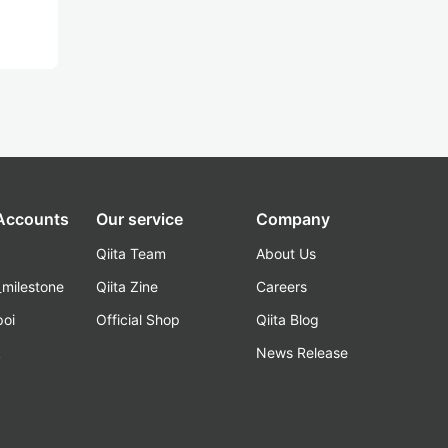
 Accounts
Our service
Company
Qiita Team
About Us
_milestone
Qiita Zine
Careers
poi
Official Shop
Qiita Blog
k
News Release