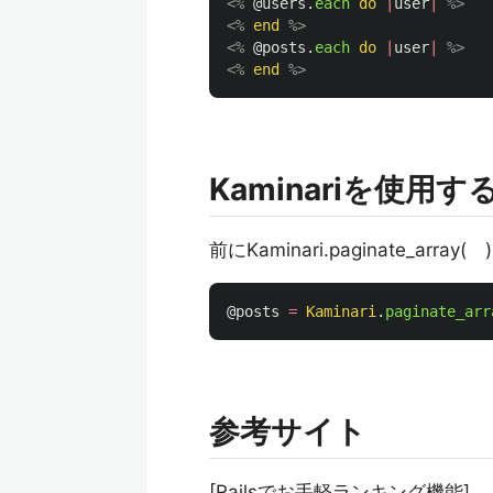
<%
@users
.
each
do
|
user
|
%>
<%
end
%>
<%
@posts
.
each
do
|
user
|
%>
<%
end
%>
Kaminariを使用す
前にKaminari.paginate_array
@posts
=
Kaminari
.
paginate_arr
参考サイト
[Railsでお手軽ランキング機能]