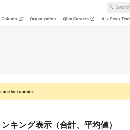
search
open_in_new
open_in_new
al Column
Organization
Qiita Careers
AI x Dev x Tea
ince last update.
ils】ランキング表示（合計、平均値）