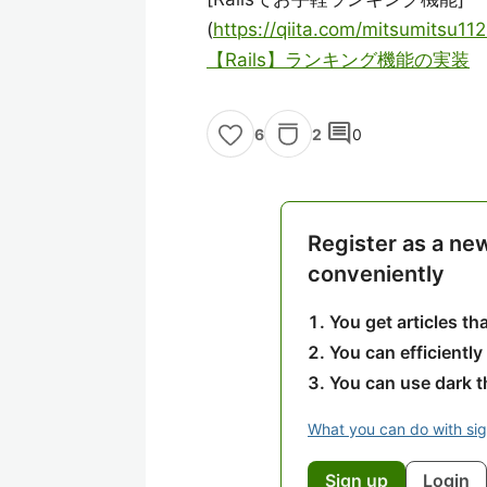
(
https://qiita.com/mitsumitsu1
【Rails】ランキング機能の実装
comment
2
0
6
Register as a ne
conveniently
You get articles t
You can efficiently
You can use dark 
What you can do with si
Sign up
Login