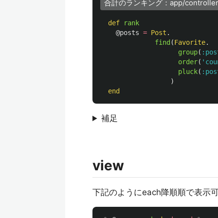
合計のランキング：app/controllers/po
def
rank
@posts
=
Post
.
find
(
Favorite
.
group
(
:pos
order
(
'cou
pluck
(
:pos
)
end
補足
view
下記のようにeach降順順で表示