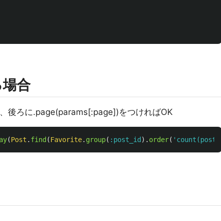
る場合
( )、後ろに.page(params[:page])をつければOK
ay
(
Post
.
find
(
Favorite
.
group
(
:post_id
).
order
(
'count(post_