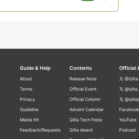
Guide & Help
Contents
Official
About
Release Note
@Qiita
Terms
Official Event
@qiita
Privacy
Official Column
@qiita
Guideline
Advent Calendar
Faceboo
Media Kit
Qiita Tech Festa
YouTube
Feedback/Requests
Qiita Award
Podcast