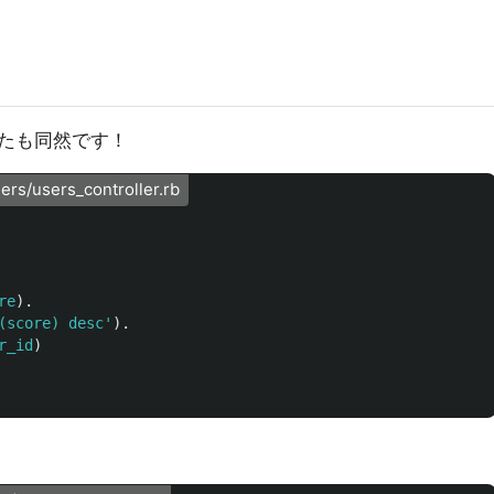
たも同然です！
users_controller.rb
re
).
(score) desc'
).
r_id
)