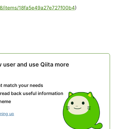
128/items/18fa5e49a27e727f00b4
)
w user and use Qiita more
hat match your needs
 read back useful information
theme
gning up