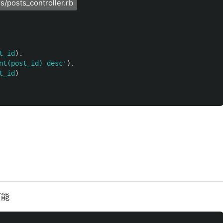
sts_controller.rb
t_id
).
nt(post_id) desc'
).
t_id
)
可能