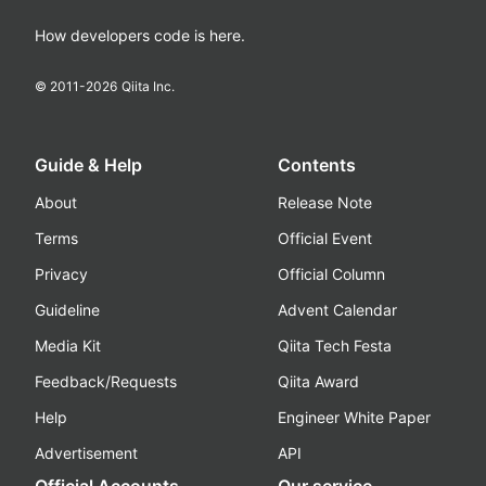
How developers code is here.
© 2011-
2026
Qiita Inc.
Guide & Help
Contents
About
Release Note
Terms
Official Event
Privacy
Official Column
Guideline
Advent Calendar
Media Kit
Qiita Tech Festa
Feedback/Requests
Qiita Award
Help
Engineer White Paper
Advertisement
API
Official Accounts
Our service