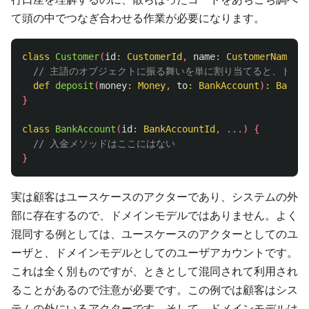
て頭の中でつなぎ合わせる作業が必要になります。
class
Customer
(
id
:
CustomerId
,
name
:
CustomerName
,
.
// 主語のオブジェクトに振る舞いを単に割り当てると、ドメ
def
deposit
(
money
:
Money
,
to
:
BankAccount
)
:
BankAc
}
class
BankAccount
(
id
:
BankAccountId
,
...)
{
// 入金メソッドはここにはない
}
実は顧客はユースケースのアクターであり、システムの外
部に存在するので、ドメインモデルではありません。よく
混同する例としては、ユースケースのアクターとしてのユ
ーザと、ドメインモデルとしてのユーザアカウントです。
これは全く別ものですが、ときとして混同されて利用され
ることがあるので注意が必要です。この例では顧客はシス
テムの外にいるアクターです。そして、ドメインモデルは