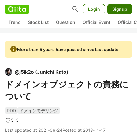
search
Login
Signup
Trend
Stock List
Question
Official Event
Official
info
More than 5 years have passed since last update.
@
j5ik2o
(
Junichi Kato
)
ドメインオブジェクトの責務に
ついて
DDD
ドメインモデリング
513
Last updated at
2021-06-24
Posted at
2018-11-17