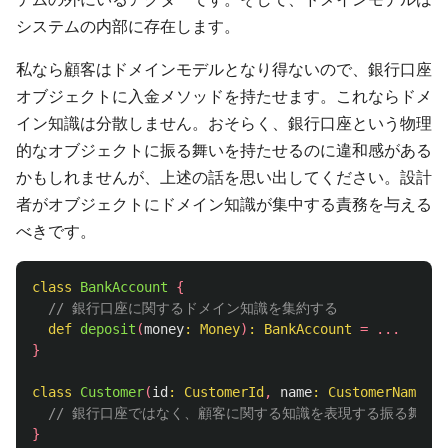
システムの内部に存在します。
私なら顧客はドメインモデルとなり得ないので、銀行口座
オブジェクトに入金メソッドを持たせます。これならドメ
イン知識は分散しません。おそらく、銀行口座という物理
的なオブジェクトに振る舞いを持たせるのに違和感がある
かもしれませんが、上述の話を思い出してください。設計
者がオブジェクトにドメイン知識が集中する責務を与える
べきです。
class
BankAccount
{
// 銀行口座に関するドメイン知識を集約する
def
deposit
(
money
:
Money
)
:
BankAccount
=
...
}
class
Customer
(
id
:
CustomerId
,
name
:
CustomerName
,
.
// 銀行口座ではなく、顧客に関する知識を表現する振る舞い
}