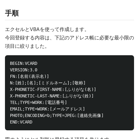
手順
エクセルとVBAを使って作成します。
今回登録する内容は、下記のアドレス帳に必要な最小限の
項目に絞りました。
BEGIN:VCARD

VERSION:3.0

FN:[名前(表示名)]

N:[姓];[名];[ミドルネーム];[敬称]

X-PHONETIC-FIRST-NAME:[ふりがな(名)]

X-PHONETIC-LAST-NAME:[ふりがな(姓)]

TEL;TYPE=WORK:[電話番号]

EMAIL;TYPE=WORK:[メールアドレス]

PHOTO;ENCODING=b;TYPE=JPEG:[連絡先画像]
