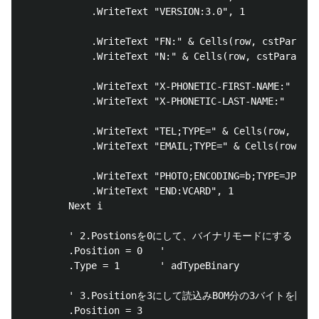
            .WriteText "VERSION:3.0", 1

            .WriteText "FN:" & Cells(row, cstParamCo
            .WriteText "N:" & Cells(row, cstParamCol
            .WriteText "X-PHONETIC-FIRST-NAME:" & Ce
            .WriteText "X-PHONETIC-LAST-NAME:"  & Ce
            .WriteText "TEL;TYPE=" & Cells(row, cstP
            .WriteText "EMAIL;TYPE=" & Cells(row, cs
            .WriteText "PHOTO;ENCODING=b;TYPE=JPEG:"
            .WriteText "END:VCARD", 1

        Next i

		' 2.Postionsを0にして、バイナリモードにする

        .Position = 0	'

        .Type = 1 		' adTypeBinary

		' 3.Positionを3にして読込みBOM分の3バイトを除外

        .Position = 3
