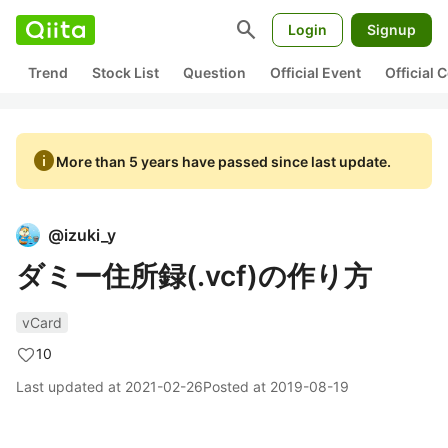
search
Login
Signup
Trend
Stock List
Question
Official Event
Official
info
More than 5 years have passed since last update.
@
izuki_y
ダミー住所録(.vcf)の作り方
vCard
10
Last updated at
2021-02-26
Posted at
2019-08-19