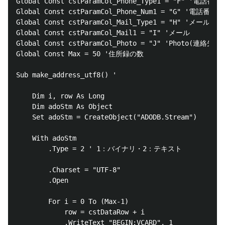
Global Const cstParamCol_Phone_Type1 = "F" '電話番号(T
Global Const cstParamCol_Phone_Num1 = "G" '電話番号

Global Const cstParamCol_Mail_Type1 = "H" 'メール(TYP
Global Const cstParamCol_Mail1 = "I" 'メール

Global Const cstParamCol_Photo = "J" 'Photo(連絡先画像
Global Const Max = 50 '住所録の数

Sub make_address_utf8() '

    Dim i, row As Long

    Dim adoStm As Object

    Set adoStm = CreateObject("ADODB.Stream")

	With adoStm

		.Type = 2 ' 1：バイナリ・2：テキスト

		.Charset = "UTF-8"

		.Open

        For i = 0 To (Max-1)

            row = cstDataRow + i

            .WriteText "BEGIN:VCARD", 1
