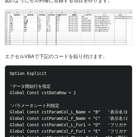
図のようにセル列毎に登録する項目を作ります。
エクセルVBAで下記のコードを貼り付けます。
Option Explicit

'データ開始行を指定

Global Const cstDataRow = 2

'パラメータシート列指定

Global Const cstParamCol_L_Name = "B"   '表示名(姓)

Global Const cstParamCol_F_Name = "C"   '表示名(名)

Global Const cstParamCol_L_Furi = "D"   'フリガナ(姓)

Global Const cstParamCol_F_Furi = "E"   'フリガナ(名)
