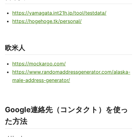
https://yamagata.int21h.jp/tool/testdata/
https://hogehoge.tk/personal/
欧米人
https://mockaroo.com/
https://www.randomaddressgenerator.com/alaska-
male-address-generator/
Google連絡先（コンタクト）を使っ
た方法