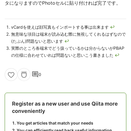
タになりますのでPhotoセルに貼り付ければ完了です。
vCardを使えば顔写真もインポートする事は出来ます
↩
無意味な項目は端末が読み込む際に無視してくれるはずなので
(たぶん)問題ないと思います
↩
実際のところ各端末でどう扱っているかは分からないがPBAP
の仕様に合わせていれば問題ないと思いこう書きました
↩
comment
0
Register as a new user and use Qiita more
conveniently
You get articles that match your needs
You can efficiently read back useful information