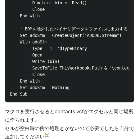
         Dim bin: bin = .Read()

        .Close

	End With

	' BOMを除外したバイナリデータをファイルに出力する

	Set adoStm = CreateObject("ADODB.Stream")

	With adoStm

		.Type = 1  'dTypeBinary

		.Open

		.Write (bin)

		.SaveToFile ThisWorkbook.Path & "\contacts-utf8.vcf", 2  ' force overwrite

		.Close

	End With

    Set adoStm = Nothing

マクロを実行させるとcontacts.vcfがエクセルと同じ場所
に作られます。
セルが空白時の例外処理とかないので必要でしたら自分で
2
追加してください