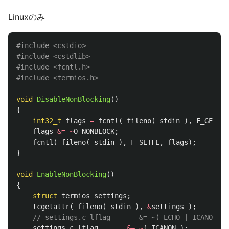
Linuxのみ
#include
<cstdio>
#include
<cstdlib>
#include
<fcntl.h>
#include
<termios.h>
void
DisableNonBlocking
()
{
int32_t
flags
=
fcntl
(
fileno
(
stdin
),
F_GETFD
,
flags
&=
~
O_NONBLOCK
;
fcntl
(
fileno
(
stdin
),
F_SETFL
,
flags
);
}
void
EnableNonBlocking
()
{
struct
termios
settings
;
tcgetattr
(
fileno
(
stdin
),
&
settings
);
// settings.c_lflag       &= ~( ECHO | ICANON );
settings
.
c_lflag
&=
~
(
ICANON
);