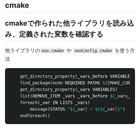
cmake
cmakeで作られた他ライブラリを読み込
み、定義された変数を確認する
他ライブラリの
や
を使う方
ooo.cmake
oooConfig.cmake
法
get_directory_property
(
_vars_before VARIABLES
)
find_package
(
ncnn REQUIRED PATHS 
${
CMAKE_CURRENT
get_directory_property
(
_vars VARIABLES
)
list
(
REMOVE_ITEM _vars _vars_before 
${
_vars_befo
foreach
(
_var IN LISTS _vars
)
message
(
STATUS 
"
${
_var
}
 = 
${${
_var
}}
"
)
endforeach
()