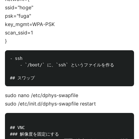
ssid="hoge"
psk="fuga"
key_mgmt=WPA-PSK
scan_ssid=1
}
- ssh

    - `/boot/` に、`ssh` というファイルを作る

sudo nano /etc/dphys-swapfile
sudo /etc/init.d/dphys-swapfile restart
## VNC

### 解像度を固定にする
