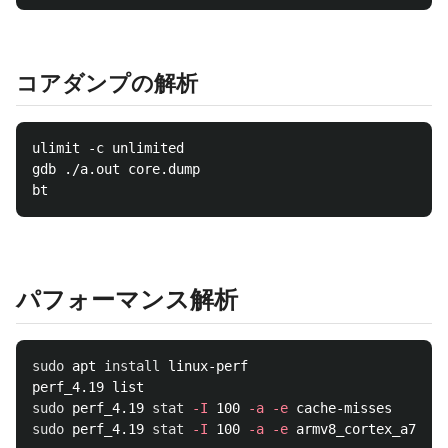
コアダンプの解析
ulimit -c unlimited

gdb ./a.out core.dump

パフォーマンス解析
sudo 
apt 
install 
linux-perf

sudo 
perf_4.19 
stat
-I
 100 
-a
-e
sudo 
perf_4.19 
stat
-I
 100 
-a
-e