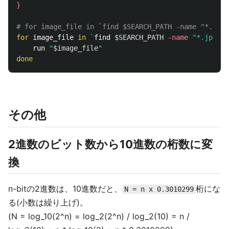
}
# for image_file in `find $SEARCH_PATH -name "*.jpg"
for 
image_file 
in
`
find 
$SEARCH_PATH
-name
"*.jpg"
 |
run 
"
$image_file
"
done
その他
2進数のビット数から10進数の桁数に変
換
n-bitの2進数は、10進数だと、
桁にな
N = n x 0.3010299
る(小数は繰り上げ)。
(N = log_10(2^n) = log_2(2^n) / log_2(10) = n /