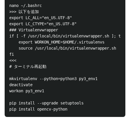
nano ~/.bashrc 

>>> 以下を追加

export LC_ALL="en_US.UTF-8"

export LC_CTYPE="en_US.UTF-8"

### Virtualenvwrapper

if [ -f /usr/local/bin/virtualenvwrapper.sh ]; then

    export WORKON_HOME=$HOME/.virtualenvs

    source /usr/local/bin/virtualenvwrapper.sh

fi

<<<

# ターミナル再起動

mkvirtualenv --python=python3 py3_env1

deactivate

workon py3_env1

pip install --upgrade setuptools
