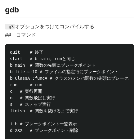
gdb
オプションをつけてコンパイルする
-g3
## コマンド
quit	# 終了

start	# b main, runと同じ

b main	# 関数の先頭にブレークポイント

b file.c:10	# ファイルの指定行にブレークポイント

b ClassA::funcA	# クラスのメンバ関数の先頭にブレークポイント

run		# run

c	# 実行再開

n	# 関数飛ばし実行

s	# ステップ実行

finish	# 関数を抜けるまで実行

i b	# ブレークポイント一覧表示

d XXX	# ブレークポイント削除
