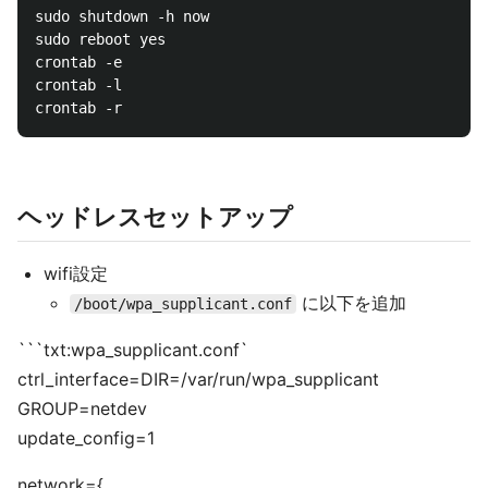
sudo shutdown -h now

sudo reboot yes

crontab -e

crontab -l

ヘッドレスセットアップ
wifi設定
に以下を追加
/boot/wpa_supplicant.conf
```txt:wpa_supplicant.conf`
ctrl_interface=DIR=/var/run/wpa_supplicant
GROUP=netdev
update_config=1
network={