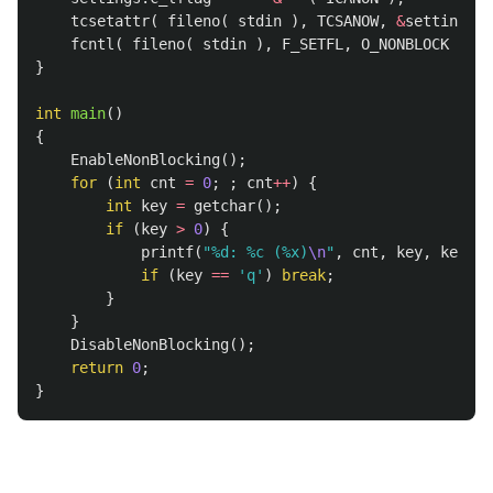
tcsetattr
(
fileno
(
stdin
),
TCSANOW
,
&
settings
)
fcntl
(
fileno
(
stdin
),
F_SETFL
,
O_NONBLOCK
);
}
int
main
()
{
EnableNonBlocking
();
for
(
int
cnt
=
0
;
;
cnt
++
)
{
int
key
=
getchar
();
if
(
key
>
0
)
{
printf
(
"%d: %c (%x)
\n
"
,
cnt
,
key
,
key
);
if
(
key
==
'q'
)
break
;
}
}
DisableNonBlocking
();
return
0
;
}