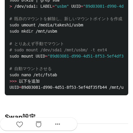
sudo 
blkid | 
grep 
>
 /dev/sda1: 
LABEL
=
"usbm"
UUID
=
"89d03081-d990-4d51-8
# 既存のマウントを解除し、新しいマウントポイントを作成
sudo 
sudo mkdir
 /mnt/usbm

# とりあえず手動でマウント
# sudo mount /dev/sda1 /mnt/usbm/ -t ext4
sudo 
mount 
UUID
=
"89d03081-d990-4d51-8f53-5ef4df35fb4
# 自動マウントさせる
sudo 
>>>
UUID
=
Swap設定
more_horiz