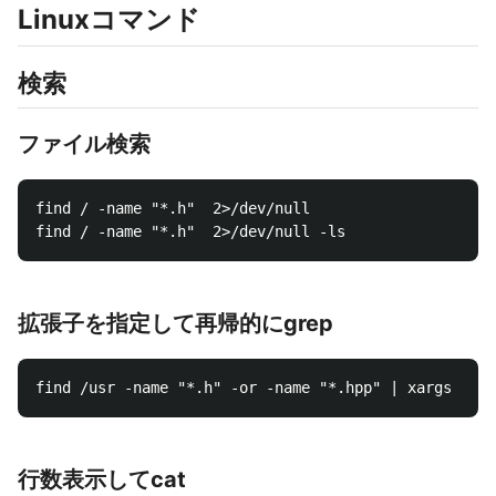
Linuxコマンド
検索
ファイル検索
find / -name "*.h"  2>/dev/null

拡張子を指定して再帰的にgrep
行数表示してcat