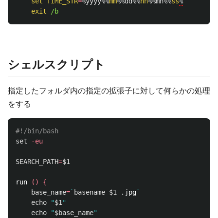
set
TIME_STR
=
%yyyy%%
mm
%%dd%%
hh
%%mn%%
ss
%
exit
シェルスクリプト
指定したフォルダ内の指定の拡張子に対して何らかの処理
をする
#!/bin/bash
set
-eu
SEARCH_PATH
=
$1
run 
()
{
base_name
=
`
basename
$1
 .jpg
`
echo
"
$1
"
echo
"
$base_name
"