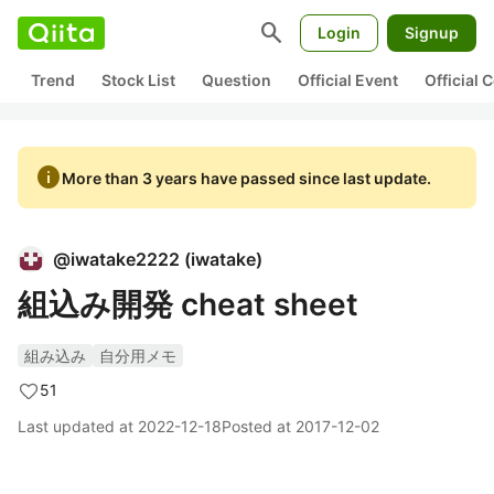
search
Login
Signup
Trend
Stock List
Question
Official Event
Official
info
More than 3 years have passed since last update.
@
iwatake2222
(
iwatake
)
組込み開発 cheat sheet
組み込み
自分用メモ
51
Last updated at
2022-12-18
Posted at
2017-12-02