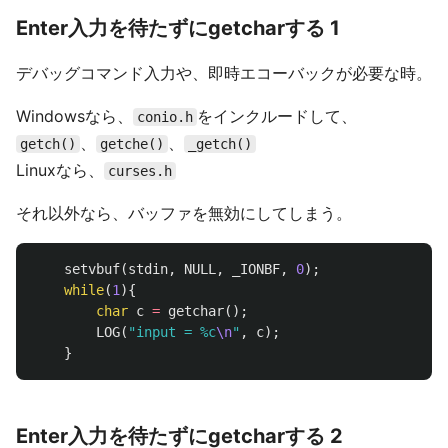
Enter入力を待たずにgetcharする 1
デバッグコマンド入力や、即時エコーバックが必要な時。
Windowsなら、
をインクルードして、
conio.h
、
、
getch()
getche()
_getch()
Linuxなら、
curses.h
それ以外なら、バッファを無効にしてしまう。
setvbuf
(
stdin
,
NULL
,
_IONBF
,
0
);
while
(
1
){
char
c
=
getchar
();
LOG
(
"input = %c
\n
"
,
c
);
}
Enter入力を待たずにgetcharする 2