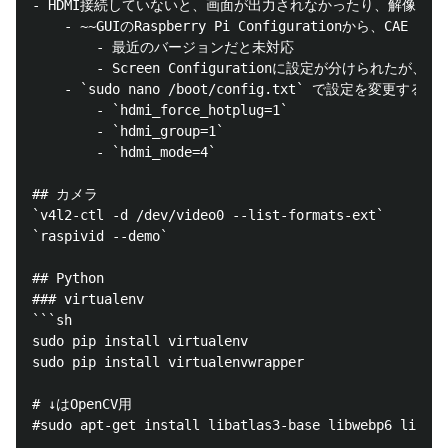
- HDMI接続していないと、画面が出力されなかったり、解像度が6
	- ~~GUIのRaspberry Pi Configurationから、CAE 1280x720あたりを選択する~~

		- 最近のバージョンだと未対応

		- Screen Configurationに設定が分けられたが、そちらを変更してもHDMIが刺さっていないと無効になる (コンポーネントの設定が使用されるっぽい？)

	- `sudo nano /boot/config.txt` で設定を変更する

		- `hdmi_force_hotplug=1`

		- `hdmi_group=1`

		- `hdmi_mode=4`

## カメラ

`v4l2-ctl -d /dev/video0 --list-formats-ext`

`raspivid --demo`

## Python

### virtualenv

```sh

sudo pip install virtualenv

sudo pip install virtualenvwrapper

# ↓はOpenCV用

#sudo apt-get install libatlas3-base libwebp6 libtif