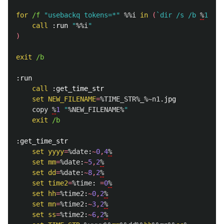
for
/f 
"usebackq tokens=*"
%%i
in
(
`dir /s /b 
%
1\*.j
call
:run
"
%%i
"
)
exit
/b

:run
call
:get
_time_str

set
NEW_FILENAME
=
%TIME_STR%
_
%~n1
.jpg

copy
%
1
"
%NEW_FILENAME%
"
exit
/b

:get
_time_str

set
yyyy
=
%date
:
~
0
,
4
%
set
mm
=
%date
:
~
5
,
2
%
set
dd
=
%date
:
~
8
,
2
%
set
time2
=
%time
: 
=
0
%
set
hh
=
%time2
:
~
0
,
2
%
set
mn
=
%time2
:
~
3
,
2
%
set
ss
=
%time2
:
~
6
,
2
%