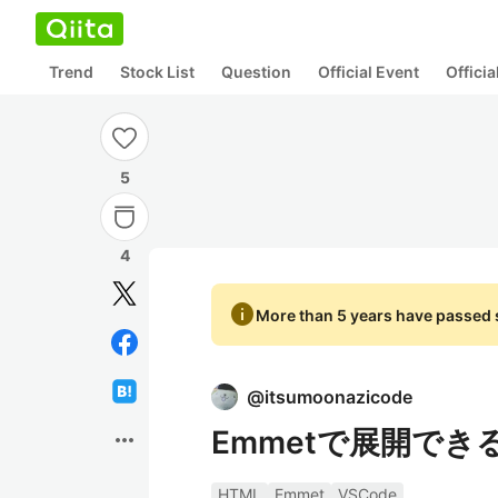
Trend
Stock List
Question
Official Event
Offici
5
4
info
More than 5 years have passed s
@
itsumoonazicode
Emmetで展開でき
more_horiz
HTML
Emmet
VSCode