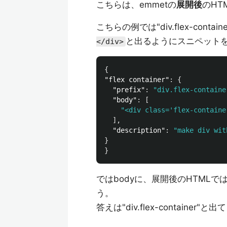
こちらは、emmetの
展開後
のHT
こちらの例では"div.flex-conta
と出るようにスニペット
</div>
{
"flex container"
:
{
"prefix"
:
"div.flex-containe
"body"
:
[
"<div class='flex-containe
],
"description"
:
"make div wit
}
}
ではbodyに、展開後のHTMLで
う。
答えは"div.flex-containe