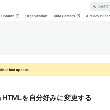
search
open_in_new
open_in_new
al Column
Organization
Qiita Careers
AI x Dev x Tea
ince last update.
るHTMLを自分好みに変更する