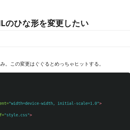
MLのひな形を変更したい
済み。この変更はぐぐるとめっちゃヒットする。
ent=
"width=device-width, initial-scale=1.0"
>
f=
"style.css"
>