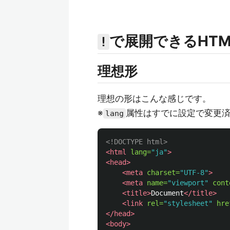
で展開できるHT
!
理想形
理想の形はこんな感じです。
※
属性はすでに設定で変更
lang
<!DOCTYPE html>
<html
lang=
"ja"
>
<head>
<meta
charset=
"UTF-8"
>
<meta
name=
"viewport"
cont
<title>
Document
</title>
<link
rel=
"stylesheet"
hre
</head>
<body>