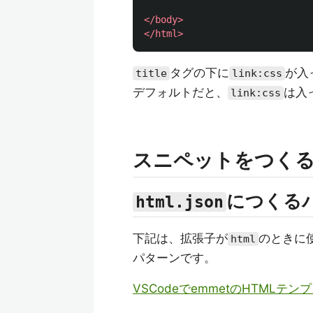
</body>
</html>
タグの下に
が入
title
link:css
デフォルトだと、
は入
link:css
スニペットをつく
につくる
html.json
下記は、拡張子が
のときに
html
パターンです。
VSCodeでemmetのHTMLテンプ