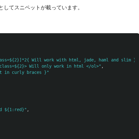
ルとしてスニペットが載っています。
ass=${2}]*2{ Will work with html, jade, haml and slim }"
class=${2}> Will only work in html </ol>"
,
t in curly braces }"
d ${1:red}"
,