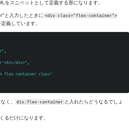
MLをスニペットとして定義する形になります。
iner"と入力したときに
<div class="flex-container">
を定義しています。
r"
,
r'>$1</div>"
,
h flex-container class"
はなく、
と入れたらどうなるでしょ
div.flex-container
r"と出てくるだけになります。