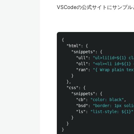
VSCodeの公式サイトにサンプ
{
"html"
:
{
"snippets"
:
{
"ull"
:
"ul>li[id=${1} cl
"oll"
:
"<ol><li id=${1} 
"ran"
:
"{ Wrap plain tex
}
},
"css"
:
{
"snippets"
:
{
"cb"
:
"color: black"
,
"bsd"
:
"border: 1px soli
"ls"
:
"list-style: ${1}"
}
}
}