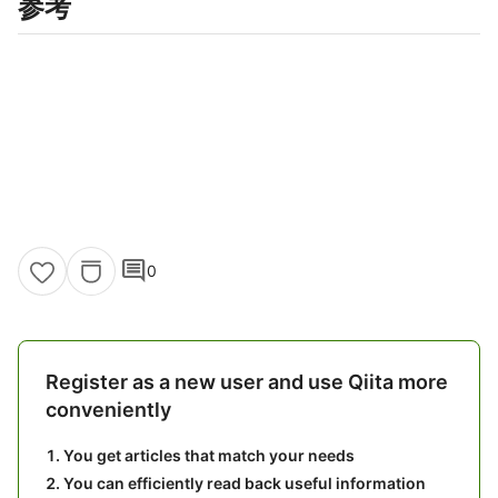
参考
comment
0
Register as a new user and use Qiita more
conveniently
You get articles that match your needs
You can efficiently read back useful information