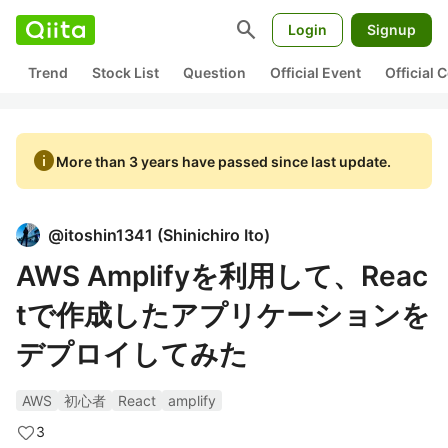
search
Login
Signup
Trend
Stock List
Question
Official Event
Official
info
More than 3 years have passed since last update.
@
itoshin1341
(
Shinichiro Ito
)
AWS Amplifyを利用して、Reac
tで作成したアプリケーションを
デプロイしてみた
AWS
初心者
React
amplify
3