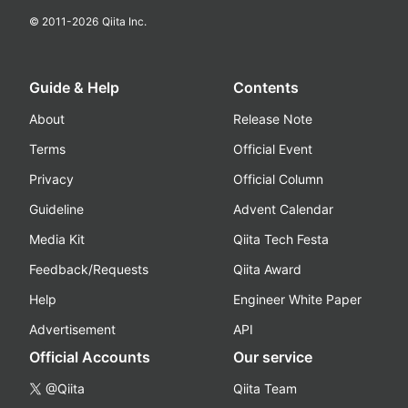
© 2011-
2026
Qiita Inc.
Guide & Help
Contents
About
Release Note
Terms
Official Event
Privacy
Official Column
Guideline
Advent Calendar
Media Kit
Qiita Tech Festa
Feedback/Requests
Qiita Award
Help
Engineer White Paper
Advertisement
API
Official Accounts
Our service
@Qiita
Qiita Team