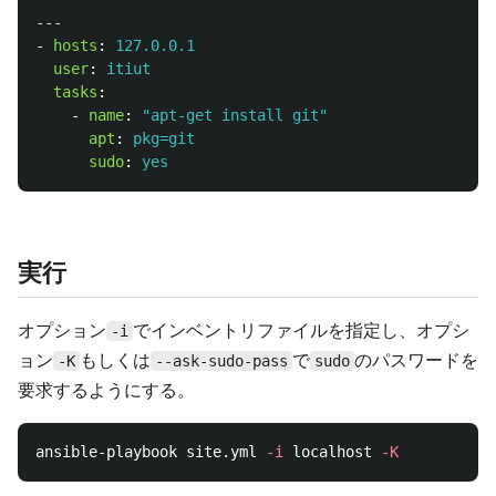
---
-
hosts
:
127.0.0.1
user
:
itiut
tasks
:
-
name
:
"
apt-get
install
git"
apt
:
pkg=git
sudo
:
yes
実行
オプション
でインベントリファイルを指定し、オプシ
-i
ョン
もしくは
で
のパスワードを
-K
--ask-sudo-pass
sudo
要求するようにする。
ansible-playbook site.yml 
-i
 localhost 
-K