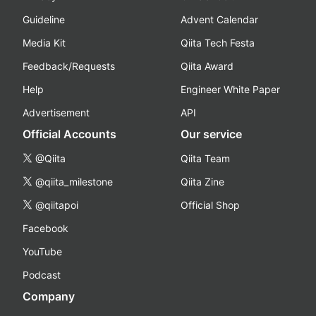
Guideline
Advent Calendar
Media Kit
Qiita Tech Festa
Feedback/Requests
Qiita Award
Help
Engineer White Paper
Advertisement
API
Official Accounts
Our service
@Qiita
Qiita Team
@qiita_milestone
Qiita Zine
@qiitapoi
Official Shop
Facebook
YouTube
Podcast
Company