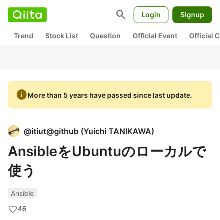
search
Login
Signup
Trend
Stock List
Question
Official Event
Official
info
More than 5 years have passed since last update.
@
itiut@github
(
Yuichi TANIKAWA
)
AnsibleをUbuntuのローカルで
使う
Ansible
46