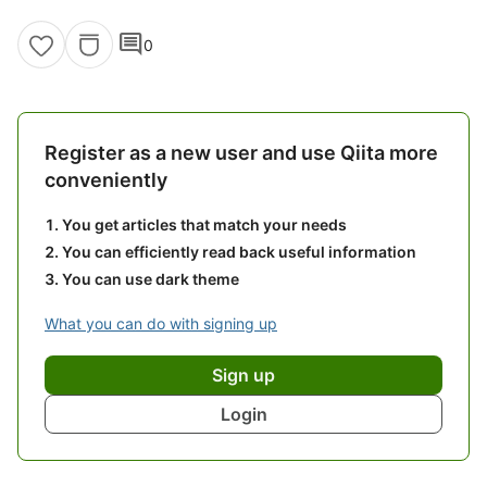
comment
0
Register as a new user and use Qiita more
conveniently
You get articles that match your needs
You can efficiently read back useful information
You can use dark theme
What you can do with signing up
Sign up
Login