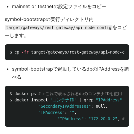
mainnet or testnetの設定ファイルをコピー
symbol-bootstrapの実行ディレクトリ内
をコピ
target/gateways/rest-gateway/api-node-config
ーします。
$ 
cp
-fr
symbol-bootstrapで起動しているdbのIPAddressを調
べる
$ 
docker ps 
# ←これで表示されるdbのコンテナIDを使用
$ 
docker inspect 
"コンテナID"
 | 
grep
"IPAddress"
"SecondaryIPAddresses"
: null,

"IPAddress"
: 
""
,

"IPAddress"
: 
"172.20.0.2"
, 
# ←