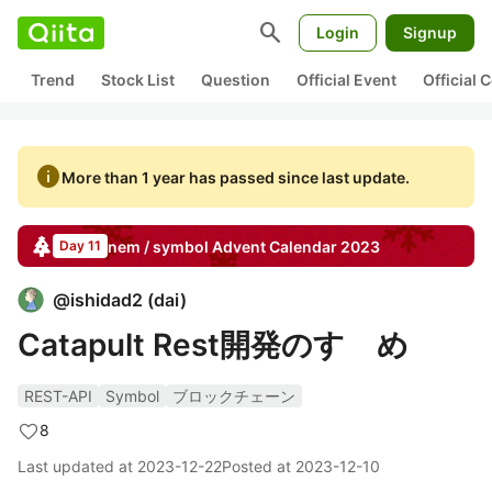
search
Login
Signup
Trend
Stock List
Question
Official Event
Official
info
More than 1 year has passed since last update.
nem / symbol
Advent Calendar
2023
Day 11
@
ishidad2
(
dai
)
Catapult Rest開発のすゝめ
REST-API
Symbol
ブロックチェーン
8
Last updated at
2023-12-22
Posted at
2023-12-10