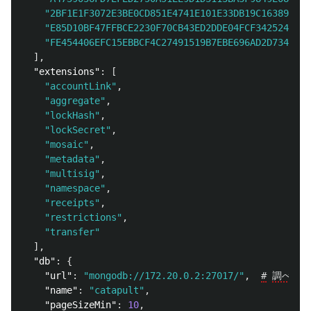
"2BF1E1F3072E3BE0CD851E4741E101E33DB19C163895F69
"E85D10BF47FFBCE2230F70CB43ED2DDE04FCF342524B383
"FE454406EFC15EBBCF4C27491519B7EBE696AD2D734A53E
],
"extensions"
:
[
"accountLink"
,
"aggregate"
,
"lockHash"
,
"lockSecret"
,
"mosaic"
,
"metadata"
,
"multisig"
,
"namespace"
,
"receipts"
,
"restrictions"
,
"transfer"
],
"db"
:
{
"url"
:
"mongodb://172.20.0.2:27017/"
,
#
調べたIP
"name"
:
"catapult"
,
"pageSizeMin"
:
10
,