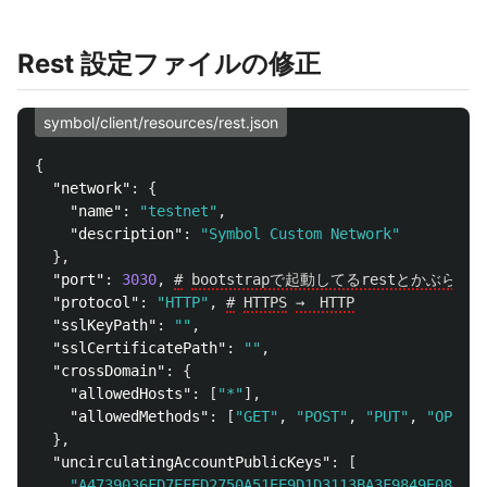
Rest 設定ファイルの修正
symbol/client/resources/rest.json
{
"network"
:
{
"name"
:
"testnet"
,
"description"
:
"Symbol Custom Network"
},
"port"
:
3030
,
#
bootstrapで起動してるrestとかぶら
"protocol"
:
"HTTP"
,
#
HTTPS
→　HTTP
"sslKeyPath"
:
""
,
"sslCertificatePath"
:
""
,
"crossDomain"
:
{
"allowedHosts"
:
[
"*"
],
"allowedMethods"
:
[
"GET"
,
"POST"
,
"PUT"
,
"OPTION
},
"uncirculatingAccountPublicKeys"
:
[
"A4739036FD7EFED2750A51EE9D1D3113BA3F9849E088921