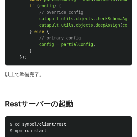
if 
(
config
)
{
// override config
catapult
.
utils
.
objects
.
checkSchemaAgains
catapult
.
utils
.
objects
.
deepAssign
(
config
}
else
{
// primary config
config
=
partialConfig
;
}
});
以上で準備完了。
Restサーバーの起動
$ 
cd 
$ 