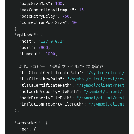
"pageSizeMax"
:
100
,
"maxConnectionAttempts"
:
15
,
"baseRetryDelay"
:
750
,
"connectionPoolSize"
:
10
},
"apiNode"
:
{
"host"
:
"127.0.0.1"
,
"port"
:
7900
,
"timeout"
:
1000
,
#
以下コピーした設定ファイルのパスを記述
"tlsClientCertificatePath"
:
"/symbol/client/rest
"tlsClientKeyPath"
:
"/symbol/client/rest/resourc
"tlsCaCertificatePath"
:
"/symbol/client/rest/res
"networkPropertyFilePath"
:
"/symbol/client/rest/
"nodePropertyFilePath"
:
"/symbol/client/rest/res
"inflationPropertyFilePath"
:
"/symbol/client/res
},
"websocket"
:
{
"mq"
:
{