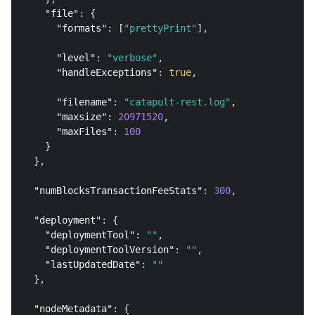
"file"
:
{
"formats"
:
[
"prettyPrint"
],
"level"
:
"verbose"
,
"handleExceptions"
:
true
,
"filename"
:
"catapult-rest.log"
,
"maxsize"
:
20971520
,
"maxFiles"
:
100
}
},
"numBlocksTransactionFeeStats"
:
300
,
"deployment"
:
{
"deploymentTool"
:
""
,
"deploymentToolVersion"
:
""
,
"lastUpdatedDate"
:
""
},
"nodeMetadata"
:
{