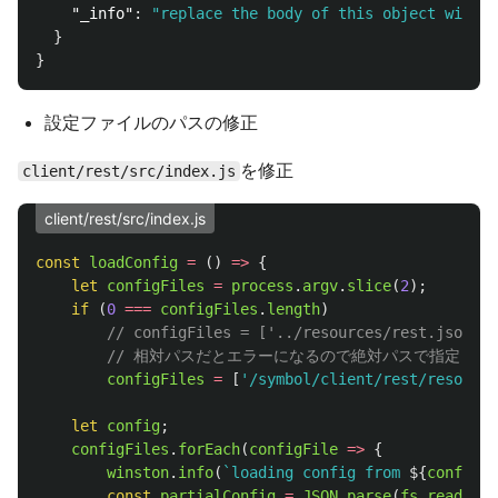
"_info"
:
"replace the body of this object with c
}
}
設定ファイルのパスの修正
を修正
client/rest/src/index.js
client/rest/src/index.js
const
loadConfig
=
()
=>
{
let
configFiles
=
process
.
argv
.
slice
(
2
);
if 
(
0
===
configFiles
.
length
)
// configFiles = ['../resources/rest.json'];
// 相対パスだとエラーになるので絶対パスで指定
configFiles
=
[
'
/symbol/client/rest/resource
let
config
;
configFiles
.
forEach
(
configFile
=>
{
winston
.
info
(
`loading config from 
${
configFi
const
partialConfig
=
JSON
.
parse
(
fs
.
readFile