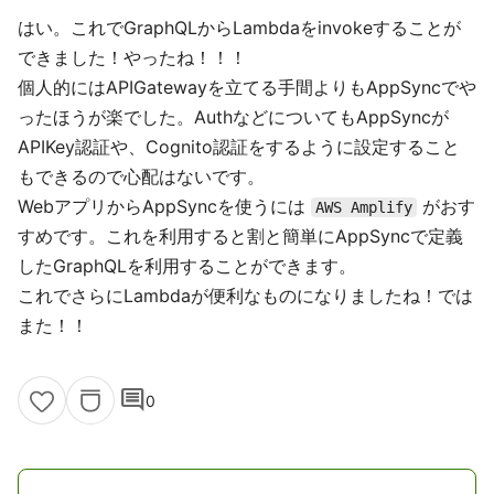
はい。これでGraphQLからLambdaをinvokeすることが
できました！やったね！！！
個人的にはAPIGatewayを立てる手間よりもAppSyncでや
ったほうが楽でした。AuthなどについてもAppSyncが
APIKey認証や、Cognito認証をするように設定すること
もできるので心配はないです。
WebアプリからAppSyncを使うには
がおす
AWS Amplify
すめです。これを利用すると割と簡単にAppSyncで定義
したGraphQLを利用することができます。
これでさらにLambdaが便利なものになりましたね！では
また！！
comment
0