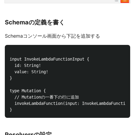
Schemaの定義を書く
Schemaコンソール画面から下記を追加する
input InvokeLambdaFunctionInput {

  id: String!

  value: String!

}

type Mutation {

  // Mutationの一番下の行に追加

  invokeLambdaFunction(input: InvokeLambdaFunctionIn
Resolversの設定