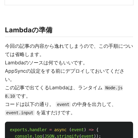
Lambdaの準備
今回の記事の内容から逸れてしまうので、この手順につい
ては省略します。
Lambdaのソースは何でもいいです。
AppSyncの設定をする前にデプロイしておいてくださ
い。
この記事で出てくるLambdaは、ランタイム
Node.js
です。
8.10
コードは以下の通り。
の中身を出力して、
event
を返すだけです。
event.input
exports
.
handler
=
async 
(
event
)
=>
{
console
.
log
(
JSON
.
stringify
(
event
));