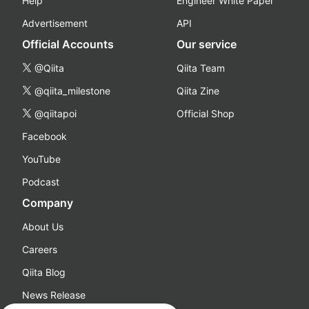
Help
Engineer White Paper
Advertisement
API
Official Accounts
Our service
@Qiita
Qiita Team
@qiita_milestone
Qiita Zine
@qiitapoi
Official Shop
Facebook
YouTube
Podcast
Company
About Us
Careers
Qiita Blog
News Release