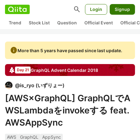
search
Login
Signup
Trend
Stock List
Question
Official Event
Official
info
More than 5 years have passed since last update.
GraphQL
Advent Calendar
2018
Day 21
@
is_ryo
(
いずりょー
)
[AWS×GraphQL] GraphQLでA
WSLambdaをinvokeする feat.
AWSAppSync
AWS
GraphQL
AppSync