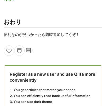
おわり
便利なのが見つかったら随時追加してくぞ！
comment
2
Register as a new user and use Qiita more
conveniently
You get articles that match your needs
You can efficiently read back useful information
You can use dark theme