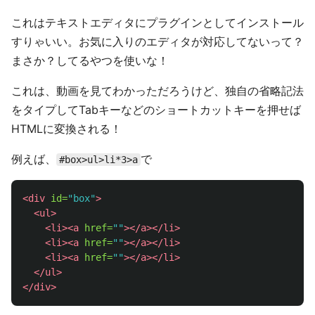
これはテキストエディタにプラグインとしてインストール
すりゃいい。お気に入りのエディタが対応してないって？
まさか？してるやつを使いな！
これは、動画を見てわかっただろうけど、独自の省略記法
をタイプしてTabキーなどのショートカットキーを押せば
HTMLに変換される！
例えば、
で
#box>ul>li*3>a
<div
id=
"box"
>
<ul>
<li><a
href=
""
></a></li>
<li><a
href=
""
></a></li>
<li><a
href=
""
></a></li>
</ul>
</div>