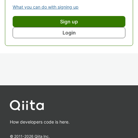
What you can do with signing up
Sign up
Login
How developers code is here.
© 2011-
2026
Qiita Inc.