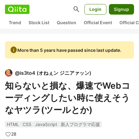
search
Login
Signup
Trend
Stock List
Question
Official Event
Official
info
More than 5 years have passed since last update.
@
is3to4
(
オねぇン ジニアァッン
)
知らないと損な、爆速でWebコ
ーディングしたい時に使えそう
なヤツラ(ツールとか)
HTML
CSS
JavaScript
新人プログラマ応援
28