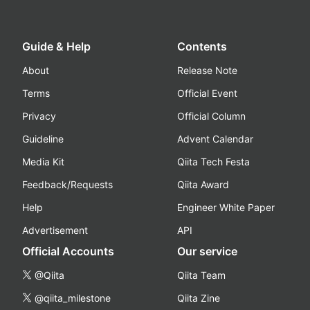
Guide & Help
Contents
About
Release Note
Terms
Official Event
Privacy
Official Column
Guideline
Advent Calendar
Media Kit
Qiita Tech Festa
Feedback/Requests
Qiita Award
Help
Engineer White Paper
Advertisement
API
Official Accounts
Our service
@Qiita
Qiita Team
@qiita_milestone
Qiita Zine