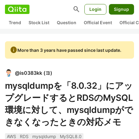
search
Login
Signup
Trend
Stock List
Question
Official Event
Official
info
More than 3 years have passed since last update.
@
is0383kk
(
ヨ
)
mysqldumpを「8.0.32」にアッ
プグレードするとRDSのMySQL
環境に対して、mysqldumpがで
きなくなったときの対応メモ
AWS
RDS
mysqldump
MySQL8.0