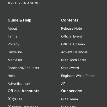
© 2011-
2026
Qiita Inc.
Guide & Help
Contents
About
Release Note
Terms
Official Event
Privacy
Official Column
Guideline
Advent Calendar
Media Kit
Qiita Tech Festa
Feedback/Requests
Qiita Award
Help
Engineer White Paper
Advertisement
API
Official Accounts
Our service
@Qiita
Qiita Team
@qiita_milestone
Qiita Zine