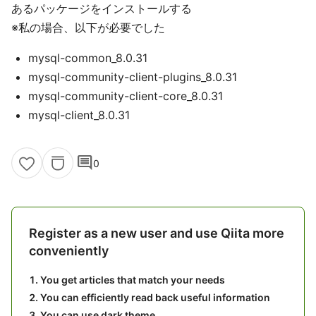
あるパッケージをインストールする
※私の場合、以下が必要でした
mysql-common_8.0.31
mysql-community-client-plugins_8.0.31
mysql-community-client-core_8.0.31
mysql-client_8.0.31
comment
0
Register as a new user and use Qiita more
conveniently
You get articles that match your needs
You can efficiently read back useful information
You can use dark theme