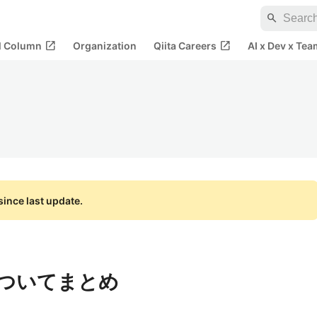
search
open_in_new
open_in_new
al Column
Organization
Qiita Careers
AI x Dev x Tea
ince last update.
性についてまとめ