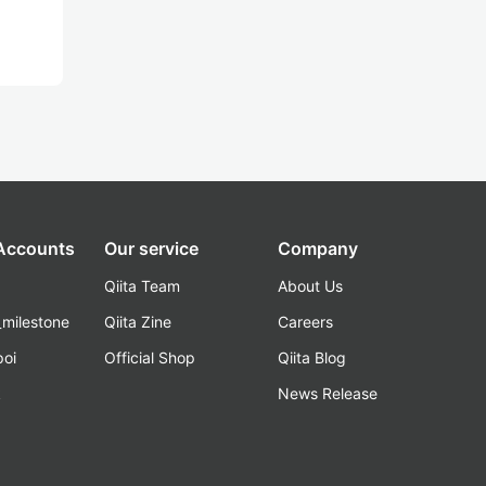
 Accounts
Our service
Company
Qiita Team
About Us
_milestone
Qiita Zine
Careers
poi
Official Shop
Qiita Blog
k
News Release