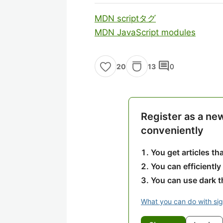
MDN scriptタグ
MDN JavaScript modules
comment
13
0
20
Register as a ne
conveniently
You get articles t
You can efficiently
You can use dark 
What you can do with si