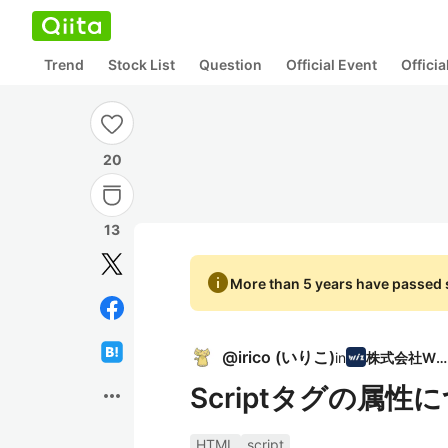
Trend
Stock List
Question
Official Event
Offici
20
13
info
More than 5 years have passed s
@
irico
(
いりこ
)
in
株式会社Wiz
Scriptタグの属
more_horiz
HTML
script