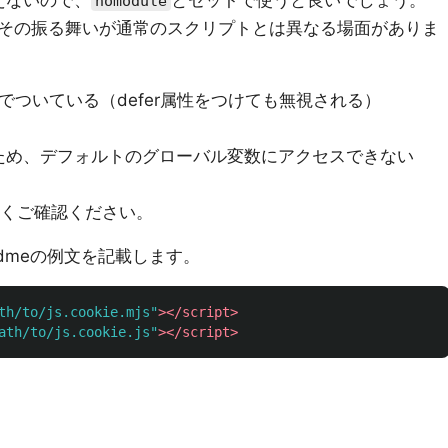
えないので、
とセットで使うと良いでしょう。
nomodule
その振る舞いが通常のスクリプトとは異なる場面がありま
トでついている（defer属性をつけても無視される）
ため、デフォルトのグローバル変数にアクセスできない
くご確認ください。
admeの例文を記載します。
th/to/js.cookie.mjs"
></script>
ath/to/js.cookie.js"
></script>