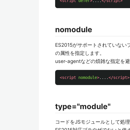
<script 
defer
>
....
</script>
nomodule
ES2015がサポートされていない
の属性を指定します。
user-agentなどの煩雑な
<script 
nomodule
>
....
</script>
type="module"
コードをJSモジュールとして処