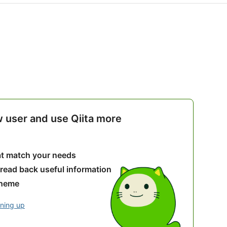
w user and use Qiita more
hat match your needs
 read back useful information
theme
gning up