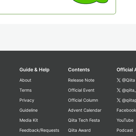
Guide & Help
Contents
Official
About
Release Note
@Qiita
Terms
Official Event
@qiita
Privacy
Official Column
@qiita
Guideline
Advent Calendar
Faceboo
Media Kit
Qiita Tech Festa
YouTube
Feedback/Requests
Qiita Award
Podcast