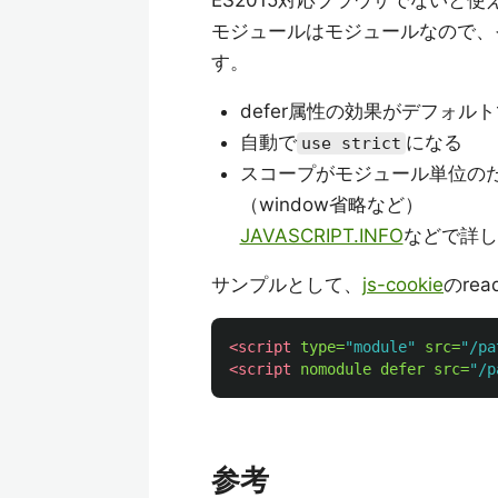
ES2015対応ブラウザでないと使
モジュールはモジュールなので、
す。
defer属性の効果がデフォル
自動で
になる
use strict
スコープがモジュール単位の
（window省略など）
JAVASCRIPT.INFO
などで詳し
サンプルとして、
js-cookie
のre
<script 
type=
"module"
src=
"/pa
<script 
nomodule
defer
src=
"/p
参考