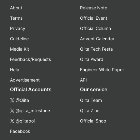
About
Release Note
Terms
Official Event
Privacy
Official Column
Guideline
Advent Calendar
Media Kit
Qiita Tech Festa
Feedback/Requests
Qiita Award
Help
Engineer White Paper
Advertisement
API
Official Accounts
Our service
@Qiita
Qiita Team
@qiita_milestone
Qiita Zine
@qiitapoi
Official Shop
Facebook