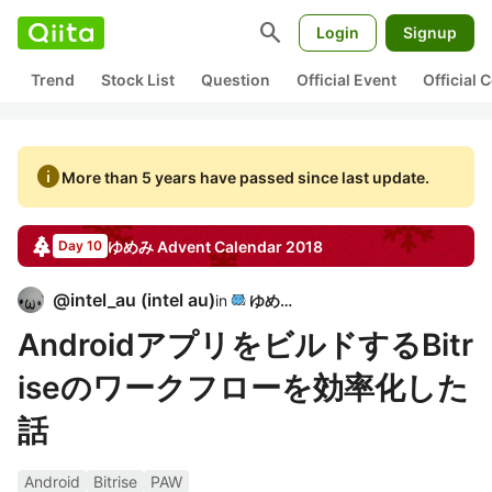
search
Login
Signup
Trend
Stock List
Question
Official Event
Official
info
More than 5 years have passed since last update.
ゆめみ
Advent Calendar
2018
Day 10
@
intel_au
(
intel au
)
in
ゆめみ
AndroidアプリをビルドするBitr
iseのワークフローを効率化した
話
Android
Bitrise
PAW