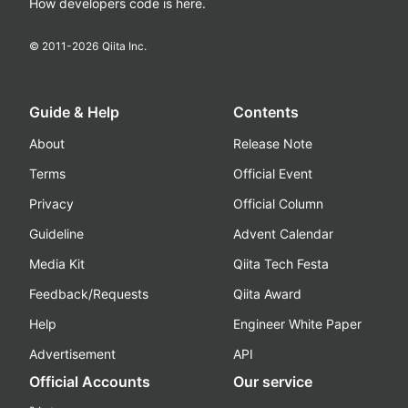
How developers code is here.
© 2011-
2026
Qiita Inc.
Guide & Help
Contents
About
Release Note
Terms
Official Event
Privacy
Official Column
Guideline
Advent Calendar
Media Kit
Qiita Tech Festa
Feedback/Requests
Qiita Award
Help
Engineer White Paper
Advertisement
API
Official Accounts
Our service