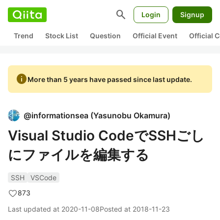
search
Login
Signup
Trend
Stock List
Question
Official Event
Official
info
More than 5 years have passed since last update.
@
informationsea
(
Yasunobu Okamura
)
Visual Studio CodeでSSHごし
にファイルを編集する
SSH
VSCode
873
Last updated at
2020-11-08
Posted at
2018-11-23