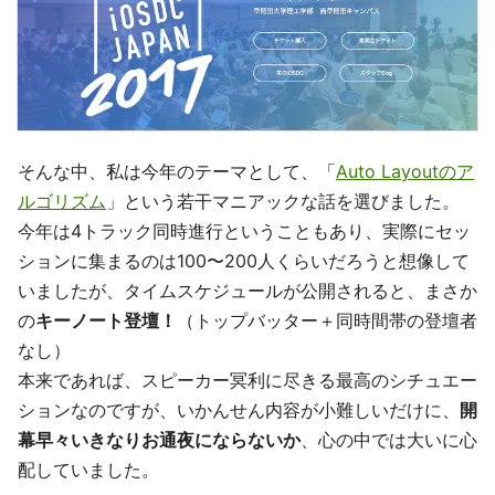
そんな中、私は今年のテーマとして、「
Auto Layoutのア
ルゴリズム
」という若干マニアックな話を選びました。
今年は4トラック同時進行ということもあり、実際にセッ
ションに集まるのは100〜200人くらいだろうと想像して
いましたが、タイムスケジュールが公開されると、まさか
の
キーノート登壇！
（トップバッター＋同時間帯の登壇者
なし）
本来であれば、スピーカー冥利に尽きる最高のシチュエー
ションなのですが、いかんせん内容が小難しいだけに、
開
幕早々いきなりお通夜にならないか
、心の中では大いに心
配していました。