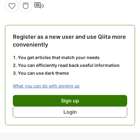
comment
0
Register as a new user and use Qiita more
conveniently
You get articles that match your needs
You can efficiently read back useful information
You can use dark theme
What you can do with signing up
Sign up
Login