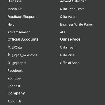
Guideline
Advent Calendar
Media Kit
Qiita Tech Festa
Feedback/Requests
Qiita Award
Help
Engineer White Paper
Advertisement
API
Official Accounts
Our service
@Qiita
Qiita Team
@qiita_milestone
Qiita Zine
@qiitapoi
Official Shop
Facebook
YouTube
Podcast
Company
About Us