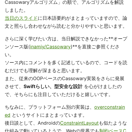
Cassowaryアルゴリズム」の順で、アルゴリズムを解説
しました。
当日のスライド
に日本語要約がまとまっていますので、論
文と照らし合わせながら読むと分かりやすいと思います。
さらに深く学びたい方は、当日解説できなかった**オープ
ンソース版(
inamiy/Cassowary
)**を直接ご参照くださ
い。
ソース内にコメントを多く記述しているので、コードを読
むだけでも理解が深まると思います。
また、従来のOOPベースのCassowary実装をさらに発展
させて、
Swiftらしい、型安全な設計
を心がけましたの
で、そちらにも注目していただけると嬉しいです。
ちなみに、プラットフォーム別の実装は、
overconstrain
ed
というサイトにまとまっています。
後日談として、Androidの
ConstraintLayout
も似たような
仕組みで動いているようで、Webの世界でも
制約ベースC