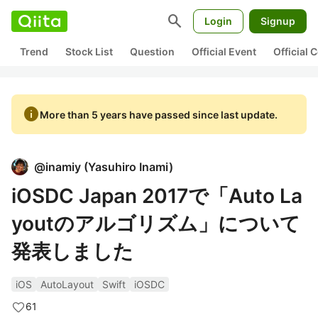
search
Login
Signup
Trend
Stock List
Question
Official Event
Official
info
More than 5 years have passed since last update.
@
inamiy
(
Yasuhiro Inami
)
iOSDC Japan 2017で「Auto La
youtのアルゴリズム」について
発表しました
iOS
AutoLayout
Swift
iOSDC
61