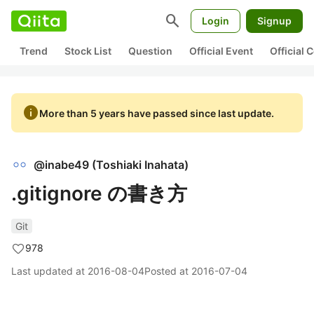
search
Login
Signup
Trend
Stock List
Question
Official Event
Official
info
More than 5 years have passed since last update.
@
inabe49
(
Toshiaki Inahata
)
.gitignore の書き方
Git
978
Last updated at
2016-08-04
Posted at
2016-07-04