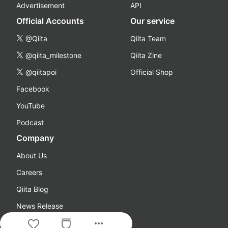
Advertisement
API
Official Accounts
Our service
@Qiita
Qiita Team
@qiita_milestone
Qiita Zine
@qiitapoi
Official Shop
Facebook
YouTube
Podcast
Company
About Us
Careers
Qiita Blog
News Release
more_horiz