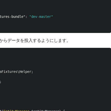
tures-bundle"
:
"dev-master"
してからデータを投入するようにします。
aFixtures\Helper
;
;