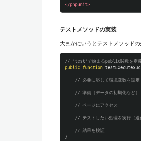
</phpunit>
テストメソッドの実装
大まかにいうとテストメソッドの
// 'test'で始まるpublic関数を定
public
function
testExecuteSuc
// 必要に応じて環境変数を設定
// 準備（データの初期化など）
// ページにアクセス
// テストしたい処理を実行（
// 結果を検証
}