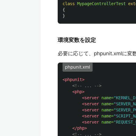
class
MypageControllerTest
ext
{
}
環境変数を設定
必要に応じて、phpunit.xml
phpunit.xml
<phpunit>
<!-- ... -->
<php>
<server
name=
"KERNEL_D
<server
name=
"SERVER_N
<server
name=
"SERVER_P
<server
name=
"SCRIPT_N
<server
name=
"REQUEST_
</php>
<!-- ... -->