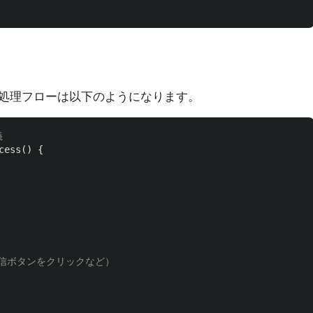
処理フローは以下のようになります。
義
cess
()
{
送信ボタンをクリックなど）