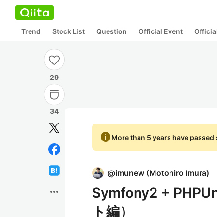
Trend
Stock List
Question
Official Event
Offici
29
34
info
More than 5 years have passed s
@
imunew
(
Motohiro Imura
)
Symfony2 + P
more_horiz
ト編）