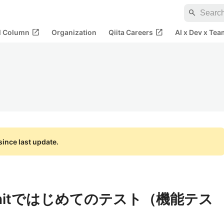
search
open_in_new
open_in_new
al Column
Organization
Qiita Careers
AI x Dev x Tea
ince last update.
HPUnitではじめてのテスト（機能テス