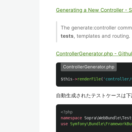
Generating a New Controller - 
The generate:controller comma
tests
, templates and routing.
ControllerGenerator.php - Githu
ControllerGenerator.php
$this
->
renderFile
(
'controller/
自動生成されたテストケースは下
<?php
namespace
Sopra\WebBundle\Test
use
Symfony\Bundle\FrameworkBu