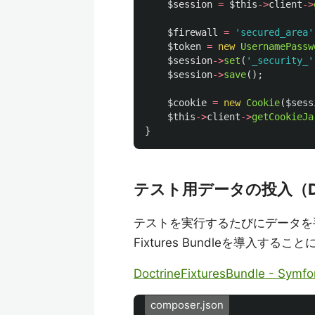
$session
=
$this
->
client
->
$firewall
=
'secured_area'
$token
=
new
UsernamePassw
$session
->
set
(
'_security_'
$session
->
save
();
$cookie
=
new
Cookie
(
$sess
$this
->
client
->
getCookieJa
}
テスト用データの投入（Doctr
テストを実行するたびにデータを手
Fixtures Bundleを導入する
DoctrineFixturesBundle - Symfo
composer.json