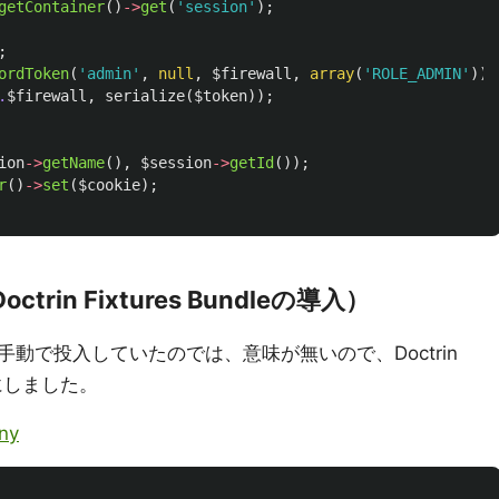
getContainer
()
->
get
(
'session'
);
;
ordToken
(
'admin'
,
null
,
$firewall
,
array
(
'ROLE_ADMIN'
));
.
$firewall
,
serialize
(
$token
));
ion
->
getName
(),
$session
->
getId
());
r
()
->
set
(
$cookie
);
in Fixtures Bundleの導入）
動で投入していたのでは、意味が無いので、Doctrin
ことにしました。
ny