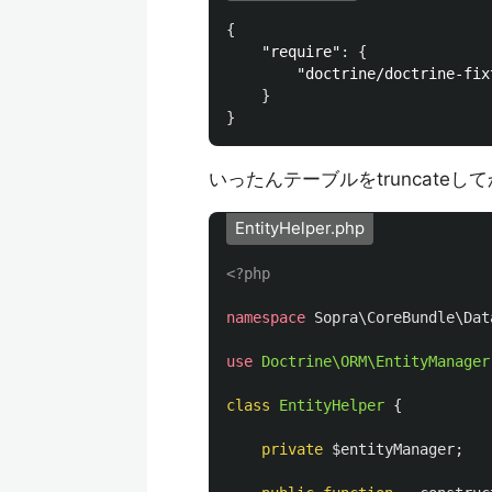
{
"require"
:
{
"doctrine/doctrine-fix
}
}
いったんテーブルをtruncate
EntityHelper.php
<?php
namespace
Sopra\CoreBundle\Dat
use
Doctrine\ORM\EntityManager
class
EntityHelper
{
private
$entityManager
;