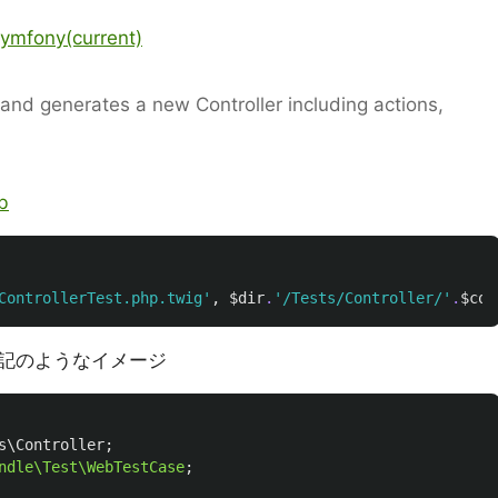
Symfony(current)
nd generates a new Controller including actions,
b
ControllerTest.php.twig'
,
$dir
.
'/Tests/Controller/'
.
$con
記のようなイメージ
s\Controller
;
ndle\Test\WebTestCase
;