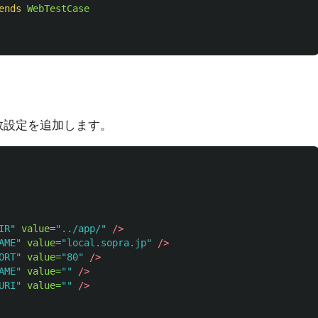
ends
WebTestCase
に変数設定を追加します。
IR"
value=
"../app/"
/>
AME"
value=
"local.sopra.jp"
/>
ORT"
value=
"80"
/>
AME"
value=
""
/>
URI"
value=
""
/>