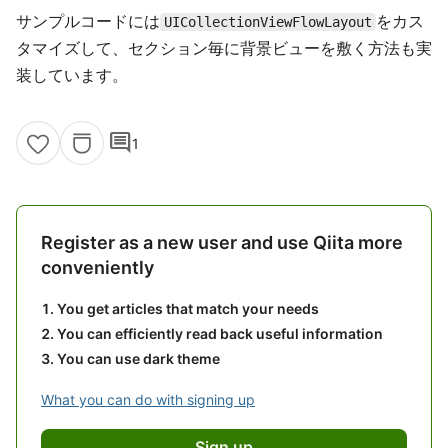
サンプルコードには
をカス
UICollectionViewFlowLayout
タマイズして、セクション毎に背景ビューを敷く方法も実
装しています。
comment
1
Register as a new user and use Qiita more
conveniently
You get articles that match your needs
You can efficiently read back useful information
You can use dark theme
What you can do with signing up
Sign up