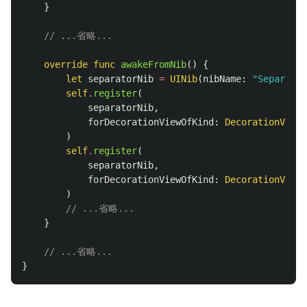
}
// ...省略...
override
func
awakeFromNib
()
{
let
separatorNib
=
UINib
(
nibName
:
"Separator
self
.
register
(
separatorNib
,
forDecorationViewOfKind
:
DecorationViewE
)
self
.
register
(
separatorNib
,
forDecorationViewOfKind
:
DecorationViewE
)
// ...省略...
}
// ...省略...
}