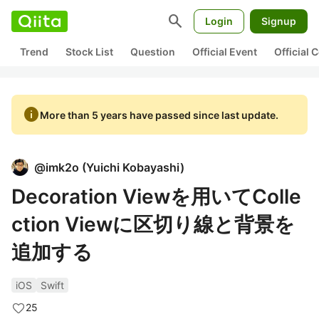
search
Login
Signup
Trend
Stock List
Question
Official Event
Official
info
More than 5 years have passed since last update.
@
imk2o
(
Yuichi Kobayashi
)
Decoration Viewを用いてColle
ction Viewに区切り線と背景を
追加する
iOS
Swift
25