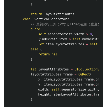
)
return
layoutAttributes
case
.
verticalSeparator
?:
// 最初の行以外に対するItemの左部に垂直な線
guard
self
.
separatorSize
.
width
>
0
,
(
indexPath
.
item
%
self
.
numberOfColum
let
itemLayoutAttributes
=
self
.
layo
else
{
return
nil
}
let
layoutAttributes
=
UICollectionViewL
layoutAttributes
.
frame
=
CGRect
(
x
:
itemLayoutAttributes
.
frame
.
origin
y
:
itemLayoutAttributes
.
frame
.
origin
width
:
self
.
separatorSize
.
width
,
height
:
itemLayoutAttributes
.
frame
.
s
)