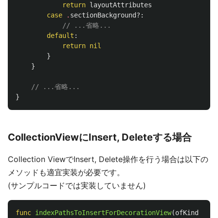
return
layoutAttributes
case
.
sectionBackground
?:
// ...省略...
default
:
return
nil
}
}
// ...省略...
}
CollectionViewにInsert, Deleteする場合
Collection ViewでInsert, Delete操作を行う場合は以下の
メソッドも適宜実装が必要です。
(サンプルコードでは実装していません)
func
indexPathsToInsertForDecorationView
(
ofKind
elem