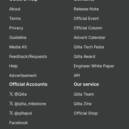
About
Release Note
Terms
Official Event
Privacy
Official Column
Guideline
Advent Calendar
Media Kit
Qiita Tech Festa
Feedback/Requests
Qiita Award
Help
Engineer White Paper
Advertisement
API
Official Accounts
Our service
@Qiita
Qiita Team
@qiita_milestone
Qiita Zine
@qiitapoi
Official Shop
Facebook