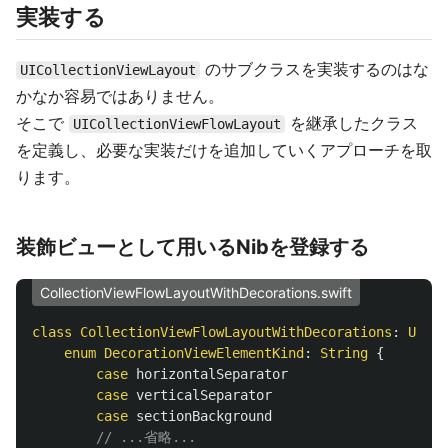
実装する
のサブクラスを実装するのはな
UICollectionViewLayout
かなか容易ではありません。
そこで
を継承したクラス
UICollectionViewFlowLayout
を定義し、必要な実装だけを追加していくアプローチを取
ります。
装飾ビューとして用いるNibを登録する
CollectionViewFlowLayoutWithDecorations.swift
class
CollectionViewFlowLayoutWithDecorations
:
UICol
enum
DecorationViewElementKind
:
String
{
case
horizontalSeparator
case
verticalSeparator
case
sectionBackground
// ...省略...