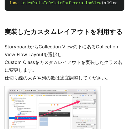
func
indexPathsToDeleteForDecorationView
(
ofKind
elem
実装したカスタムレイアウトを利用する
StoryboardからCollection Viewの下にあるCollection
View Flow Layoutを選択し、
Custom Classをカスタムレイアウトを実装したクラス名
に変更します。
仕切り線の太さや列の数は適宜調整してください。