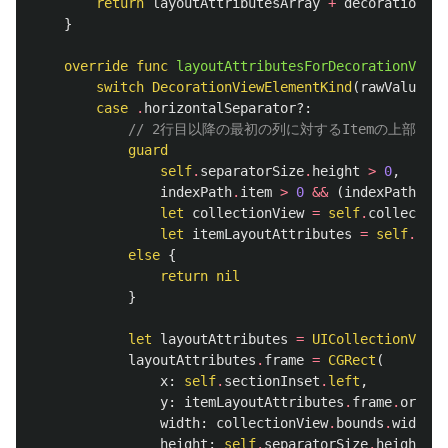
return
layoutAttributesArray
+
decorationLay
}
override
func
layoutAttributesForDecorationView
(
switch
DecorationViewElementKind
(
rawValue
:
e
case
.
horizontalSeparator
?:
// 2行目以降の最初の列に対するItemの上部に
guard
self
.
separatorSize
.
height
>
0
,
indexPath
.
item
>
0
&&
(
indexPath
.
ite
let
collectionView
=
self
.
collection
let
itemLayoutAttributes
=
self
.
layo
else
{
return
nil
}
let
layoutAttributes
=
UICollectionViewL
layoutAttributes
.
frame
=
CGRect
(
x
:
self
.
sectionInset
.
left
,
y
:
itemLayoutAttributes
.
frame
.
origin
width
:
collectionView
.
bounds
.
width
-
height
:
self
.
separatorSize
.
height