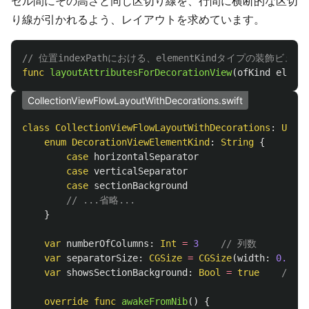
セル間にその高さと同じ区切り線を、行間に横断的な区切
り線が引かれるよう、レイアウトを求めています。
// 位置indexPathにおける、elementKindタイプの装飾
func
layoutAttributesForDecorationView
(
ofKind
elemen
CollectionViewFlowLayoutWithDecorations.swift
class
CollectionViewFlowLayoutWithDecorations
:
UICol
enum
DecorationViewElementKind
:
String
{
case
horizontalSeparator
case
verticalSeparator
case
sectionBackground
// ...省略...
}
var
numberOfColumns
:
Int
=
3
// 列数
var
separatorSize
:
CGSize
=
CGSize
(
width
:
0.375
,
var
showsSectionBackground
:
Bool
=
true
// 
override
func
awakeFromNib
()
{