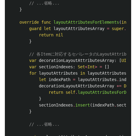
// ...省略...
}
override
func
layoutAttributesForElements
(
in
rec
guard
let
layoutAttributesArray
=
super
.
layo
return
nil
}
// 各Itemに対応するセパレータのLayoutAttribu
var
decorationLayoutAttributesArray
:
[
UIColl
var
sectionIndexes
:
Set
<
Int
>
=
[]
for
layoutAttributes
in
layoutAttributesArra
let
indexPath
=
layoutAttributes
.
indexPa
decorationLayoutAttributesArray
+=
Decor
return
self
.
layoutAttributesForDecor
}
sectionIndexes
.
insert
(
indexPath
.
section
)
}
// ...省略...